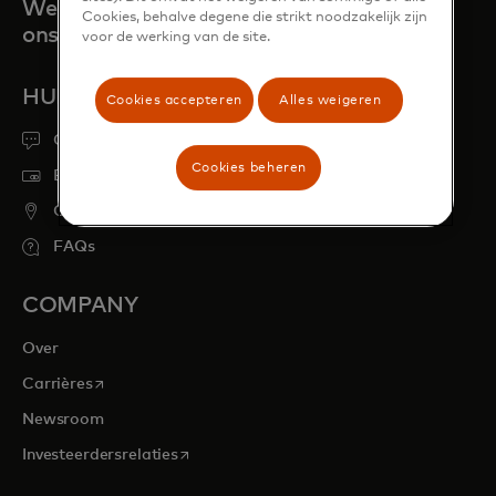
We zijn er altijd voor je als je
Cookies, behalve degene die strikt noodzakelijk zijn
ons nodig hebt.
voor de werking van de site.
HULP NODIG?
Cookies accepteren
Alles weigeren
Ondersteuning
Cookies beheren
Een verloren of gestolen kaart melden
Geldautomaat vinden
FAQs
COMPANY
Over
opens in a new tab
Carrières
Newsroom
opens in a new tab
Investeerdersrelaties