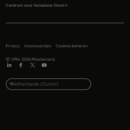
opens in a new tab
Centrum voor Inclusieve Groei
Privacy
Voorwaarden
Cookies beheren
© 1994-2026 Mastercard.
Linkedin
Facebook
Twitter/X
YouTube
Select
a
country