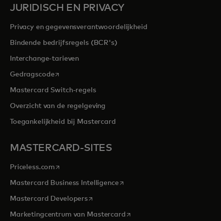
JURIDISCH EN PRIVACY
Privacy en gegevensverantwoordelijkheid
Bindende bedrijfsregels (BCR's)
Interchange-tarieven
opens in a new tab
Gedragscode
Mastercard Switch-regels
Overzicht van de regelgeving
Toegankelijkheid bij Mastercard
MASTERCARD-SITES
opens in a new tab
Priceless.com
opens in a new tab
Mastercard Business Intelligence
opens in a new tab
Mastercard Developers
opens in a new tab
Marketingcentrum van Mastercard