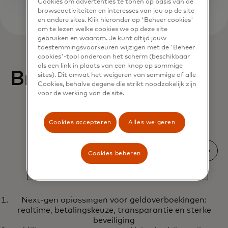
Cookies om advertenties te tonen op basis van de
browseactiviteiten en interesses van jou op de site
en andere sites. Klik hieronder op 'Beheer cookies'
om te lezen welke cookies we op deze site
gebruiken en waarom. Je kunt altijd jouw
toestemmingsvoorkeuren wijzigen met de 'Beheer
cookies'-tool onderaan het scherm (beschikbaar
als een link in plaats van een knop op sommige
Bruikbare inzichten
sites). Dit omvat het weigeren van sommige of alle
Cookies, behalve degene die strikt noodzakelijk zijn
voor de werking van de site.
Cookies accepteren
Alles weigeren
Cookies beheren
WHITE PAPER
Next-gen oplossingen voor geldoverboekingen:
Next-gen oplossingen voor
Meer informatie
realtime, betalingskeuze, transparantie en sterke
geldoverboekingen: realtime,
beveiliging