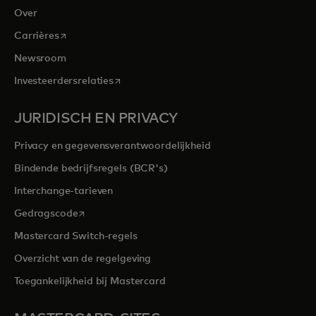
Over
opens in a new tab
Carrières
Newsroom
opens in a new tab
Investeerdersrelaties
JURIDISCH EN PRIVACY
Privacy en gegevensverantwoordelijkheid
Bindende bedrijfsregels (BCR's)
Interchange-tarieven
opens in a new tab
Gedragscode
Mastercard Switch-regels
Overzicht van de regelgeving
Toegankelijkheid bij Mastercard