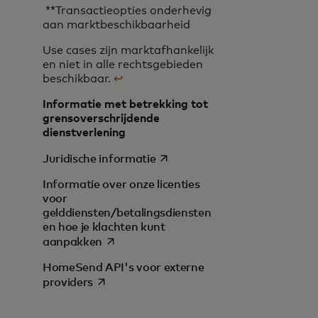
**Transactieopties onderhevig
aan marktbeschikbaarheid
Use cases zijn marktafhankelijk
en niet in alle rechtsgebieden
beschikbaar.
↩
Informatie met betrekking tot
grensoverschrijdende
dienstverlening
opens in a new tab
Juridische informatie
Informatie over onze licenties
voor
gelddiensten/betalingsdiensten
en hoe je klachten kunt
opens in a new tab
aanpakken
HomeSend API's voor externe
opens in a new tab
providers