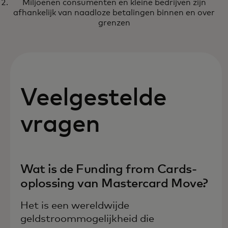
betalingskeuze, transparantie en
Miljoenen consumenten en kleine bedrijven zijn
afhankelijk van naadloze betalingen binnen en over
sterke beveiliging
grenzen
Veelgestelde
vragen
Wat is de Funding from Cards-
oplossing van Mastercard Move?
Het is een wereldwijde
geldstroommogelijkheid die