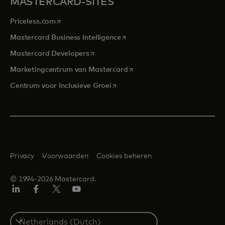
MASTERCARD-SITES
opens in a new tab
Priceless.com
opens in a new tab
Mastercard Business Intelligence
opens in a new tab
Mastercard Developers
opens in a new tab
Marketingcentrum van Mastercard
opens in a new tab
Centrum voor Inclusieve Groei
Privacy
Voorwaarden
Cookies beheren
© 1994-2026 Mastercard.
Linkedin
Facebook
Twitter/X
YouTube
Select
a