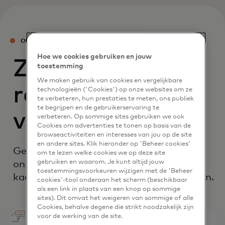
OPLOSSINGEN VOOR ZAKELIJKE KAARTEN
Hoe we cookies gebruiken en jouw
Zakelijke
toestemming
We maken gebruik van cookies en vergelijkbare
reiskosten
technologieën ('Cookies') op onze websites om ze
te verbeteren, hun prestaties te meten, ons publiek
te begrijpen en de gebruikerservaring te
vereenvoudigd
verbeteren. Op sommige sites gebruiken we ook
Cookies om advertenties te tonen op basis van de
browseactiviteiten en interesses van jou op de site
en andere sites. Klik hieronder op 'Beheer cookies'
Geniet van waardevolle voordelen met
om te lezen welke cookies we op deze site
gebruiken en waarom. Je kunt altijd jouw
onze uitgebreide en flexibele zakelijke
toestemmingsvoorkeuren wijzigen met de 'Beheer
kaartportfolio voor naadloze zakenreizen.
cookies'-tool onderaan het scherm (beschikbaar
als een link in plaats van een knop op sommige
sites). Dit omvat het weigeren van sommige of alle
Cookies, behalve degene die strikt noodzakelijk zijn
voor de werking van de site.