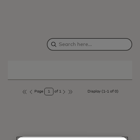
Page
1
of
1
Display (
1
-
1
of
0
)