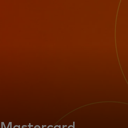
Voor jou
Zakelijk
Voor de wereld
Voor vernieuwers
Nieuws en trends
Mastercard