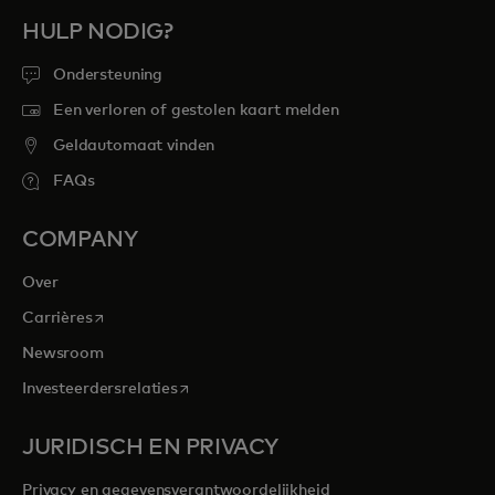
HULP NODIG?
Ondersteuning
Een verloren of gestolen kaart melden
Geldautomaat vinden
FAQs
COMPANY
Over
opens in a new tab
Carrières
Newsroom
opens in a new tab
Investeerdersrelaties
JURIDISCH EN PRIVACY
Privacy en gegevensverantwoordelijkheid