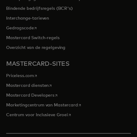
Bindende bedrijfsregels (BCR's)
Interchange-tarieven
opens in a new tab
Gedragscode
Mastercard Switch-regels
Overzicht van de regelgeving
MASTERCARD-SITES
opens in a new tab
Priceless.com
opens in a new tab
Mastercard diensten
opens in a new tab
Mastercard Developers
opens in a new tab
Marketingcentrum van Mastercard
opens in a new tab
Centrum voor Inclusieve Groei