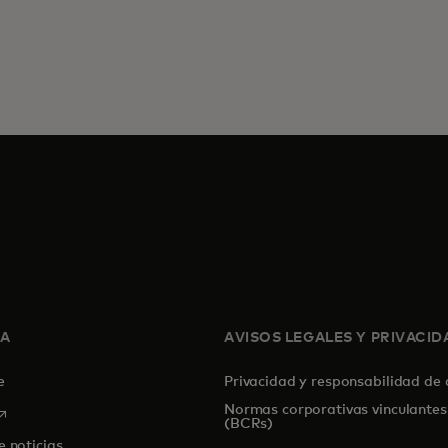
SA
AVISOS LEGALES Y PRIVACID
de
Privacidad y responsabilidad de
Normas corporativas vinculantes
se abre en una pestaña nueva
(BCRs)
e noticias