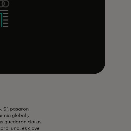
. Sí, pasaron
emia global y
sas quedaron claras
ard: una, es clave