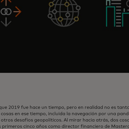
que 2019 fue hace un tiempo, pero en realidad no es tanto
cosas en ese tiempo, incluida la navegación por una pand
otros desafíos geopolíticos. Al mirar hacia atrás, dos co
s primeros cinco años como director financiero de Masterc