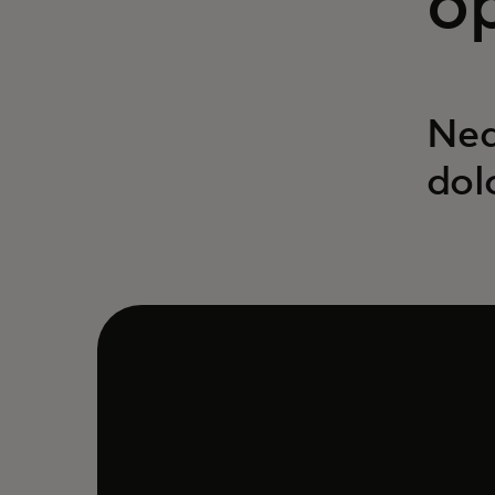
o
Neq
dol