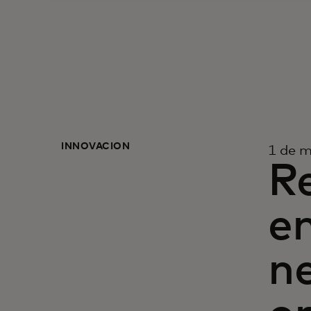
INNOVACIÓN
1 de 
Re
e
ne