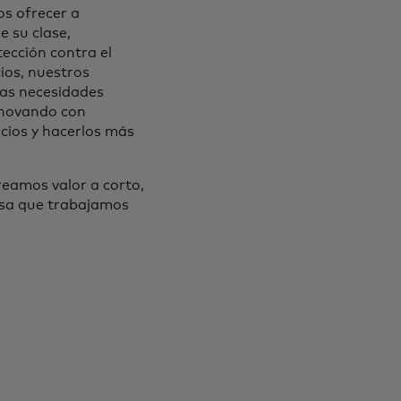
os ofrecer a
e su clase,
tección contra el
ios, nuestros
las necesidades
nnovando con
icios y hacerlos más
eamos valor a corto,
esa que trabajamos