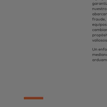
garanti
nuestros
abarcand
fraude, 
equipos
cambian
propósit
valiosos
Un enfo
mediano
arduame