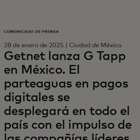
Para ti
Para empresas
COMUNICADO DE PRENSA
28 de enero de 2025 | Ciudad de México
Para el mundo
Getnet lanza G Tapp
en México. El
Para innovadores
parteaguas en pagos
Noticias y tendencias
digitales se
desplegará en todo el
país con el impulso de
las compañías líderes