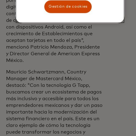
portafolio de soluciones de pago
Gestión de cookies
digitales que ofrecemos en México,
continuamos respaldando la experiencia
de compra de nuestros Tarjetahabientes
con dispositivos Android, así como el
crecimiento de Establecimientos que
aceptan tarjetas en todo el país",
mencionó Patricio Mendoza, Presidente
y Director General de American Express
México.
Mauricio Schwartzmann, Country
Manager de Mastercard México,
destacó: "Con la tecnología G Tapp,
buscamos crear un ecosistema de pagos
más inclusivo y accesible para todos los
emprendedores mexicanos y dar un paso
importante hacia la modernización del
sistema financiero en el país. Este es un
claro ejemplo de cómo la tecnología
puede transformar los negocios y