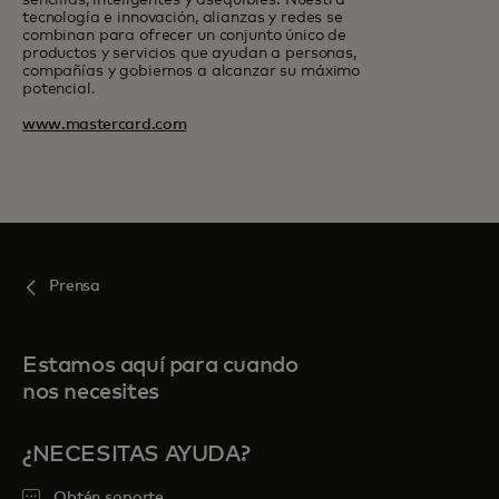
sencillas, inteligentes y asequibles. Nuestra
tecnología e innovación, alianzas y redes se
combinan para ofrecer un conjunto único de
productos y servicios que ayudan a personas,
compañías y gobiernos a alcanzar su máximo
potencial.
www.mastercard.com
Prensa
Estamos aquí para cuando
nos necesites
¿NECESITAS AYUDA?
Obtén soporte