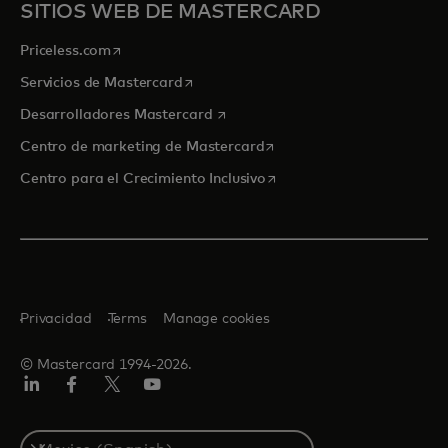
SITIOS WEB DE MASTERCARD
se abre en una pestaña nueva
Priceless.com
se abre en una pestaña nueva
Servicios de Mastercard
se abre en una pestaña nueva
Desarrolladores Mastercard
se abre en una pestaña nu
Centro de marketing de Mastercard
se abre en una pestaña nu
Centro para el Crecimiento Inclusivo
Privacidad
Terms
Manage cookies
© Mastercard 1994-2026.
LinkedIn
Facebook
Twitter/X
YouTube
Select