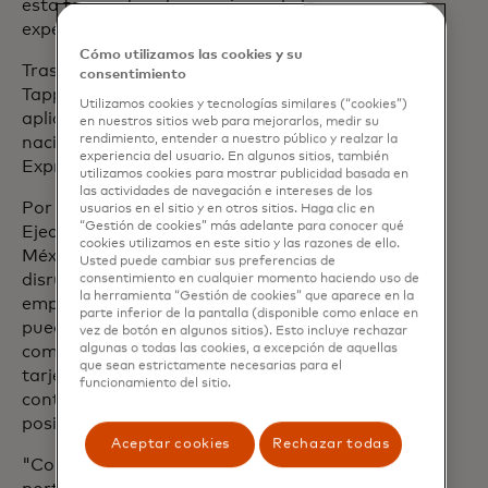
esta forma de cobro, mejorando la
experiencia de sus clientes".
Cómo utilizamos las cookies y su
Tras el éxito del programa piloto de G
consentimiento
Tapp en la Ciudad de México, la
Utilizamos cookies y tecnologías similares (“cookies”)
aplicación estará disponible a nivel
en nuestros sitios web para mejorarlos, medir su
rendimiento, entender a nuestro público y realzar la
nacional en alianza con American
experiencia del usuario. En algunos sitios, también
Express, Mastercard y VISA
utilizamos cookies para mostrar publicidad basada en
las actividades de navegación e intereses de los
Por su parte, Marcos Abal, Director
usuarios en el sitio y en otros sitios. Haga clic en
“Gestión de cookies” más adelante para conocer qué
Ejecutivo de PyMEs en Santander
cookies utilizamos en este sitio y las razones de ello.
México, explicó que G Tapp, será un paso
Usted puede cambiar sus preferencias de
disruptivo para las PyMEs y
consentimiento en cualquier momento haciendo uso de
la herramienta “Gestión de cookies” que aparece en la
emprendedores, ya que las ventas
parte inferior de la pantalla (disponible como enlace en
pueden crecer hasta en un 50% en una
vez de botón en algunos sitios). Esto incluye rechazar
algunas o todas las cookies, a excepción de aquellas
compañía que cuenta con cobro con
que sean estrictamente necesarias para el
tarjeta, además de que permite un mejor
funcionamiento del sitio.
control de los ingresos, lo que abrirá las
posibilidades de crédito para las PyMEs.
Aceptar cookies
Rechazar todas
"Con la integración de G Tapp al