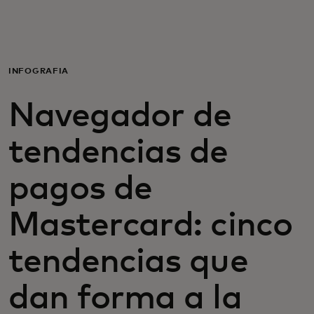
Para ti
Para empresas
INFOGRAFÍA
Navegador de
Para el mundo
tendencias de
Para innovadores
pagos de
Noticias y tendencias
Mastercard: cinco
tendencias que
dan forma a la