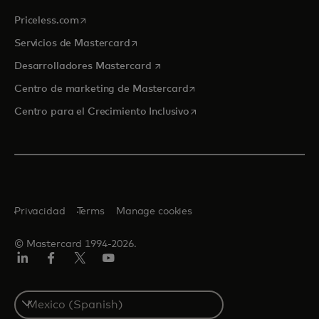
se abre en una pestaña nueva
Priceless.com
se abre en una pestaña nueva
Servicios de Mastercard
se abre en una pestaña nueva
Desarrolladores Mastercard
se abre en una pestaña nu
Centro de marketing de Mastercard
se abre en una pestaña nu
Centro para el Crecimiento Inclusivo
Privacidad
Terms
Manage cookies
© Mastercard 1994-2026.
LinkedIn
Facebook
Twitter/X
YouTube
Select
a
country