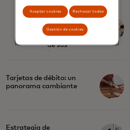
Aceptar cookies
Rechazar todas
Qué esperan
las
Gestión de cookies
compañías
de sus
bancos
Tarjetas de débito: un
panorama cambiante
Estrategia de