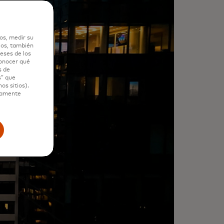
os, medir su
ios, también
eses de los
conocer qué
s de
s” que
os sitios).
ctamente