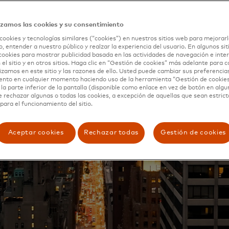
izamos las cookies y su consentimiento
cookies y tecnologías similares (“cookies”) en nuestros sitios web para mejorarl
, entender a nuestro público y realzar la experiencia del usuario. En algunos sit
cookies para mostrar publicidad basada en las actividades de navegación e inter
 el sitio y en otros sitios. Haga clic en “Gestión de cookies” más adelante para 
lizamos en este sitio y las razones de ello. Usted puede cambiar sus preferencia
ento en cualquier momento haciendo uso de la herramienta “Gestión de cookie
la parte inferior de la pantalla (disponible como enlace en vez de botón en algun
e rechazar algunas o todas las cookies, a excepción de aquellas que sean estri
para el funcionamiento del sitio.
Aceptar cookies
Rechazar todas
Gestión de cookies