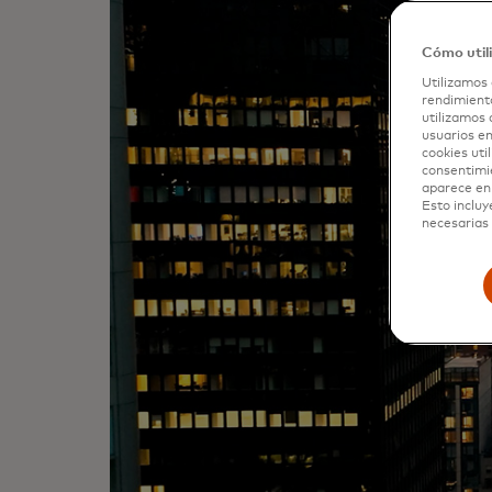
Cómo util
Utilizamos 
rendimiento
utilizamos 
usuarios en
cookies uti
consentimi
aparece en 
Esto incluy
necesarias 