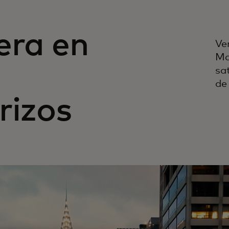
era en
Ve
Ma
sa
de
rizos