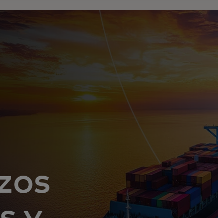
zos
s y