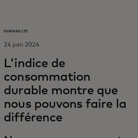
Pour vous
Pour les professionnels
DURABILITÉ
24 juin 2024
Pour le monde
L'indice de
Pour les innovateurs
consommation
durable montre que
Actualités et tendances
nous pouvons faire la
différence