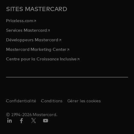
SITES MASTERCARD
s’ouvre dans un nouvel onglet
Priceless.com
s’ouvre dans un nouvel onglet
Services Mastercard
s’ouvre dans un nouvel onglet
Développeurs Mastercard
s’ouvre dans un nouvel onglet
Mastercard Marketing Center
s’ouvre dans un nouvel ongle
Centre pour la Croissance Inclusive
Confidentialité
Conditions
Gérer les cookies
© 1994-2026 Mastercard.
LinkedIn
Facebook
Twitter/X
YouTube