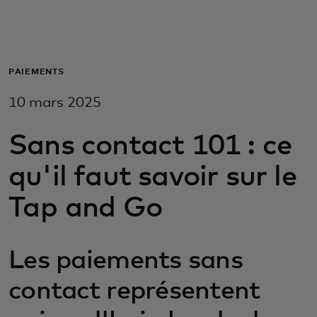
Pour vous
Pour les professionnels
PAIEMENTS
10 mars 2025
Pour le monde
Sans contact 101 : ce
Pour les innovateurs
qu'il faut savoir sur le
Tap and Go
Actualités et tendances
Les paiements sans
contact représentent