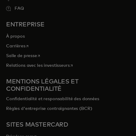
FAQ
ENTREPRISE
À propos
s’ouvre dans un nouvel onglet
Carrières
s’ouvre dans un nouvel onglet
Salle de presse
s’ouvre dans un nouvel onglet
Relations avec les investisseurs
MENTIONS LÉGALES ET
CONFIDENTIALITÉ
Confidentialité et responsabilité des données
Règles d'entreprise contraignantes (BCR)
SITES MASTERCARD
s’ouvre dans un nouvel onglet