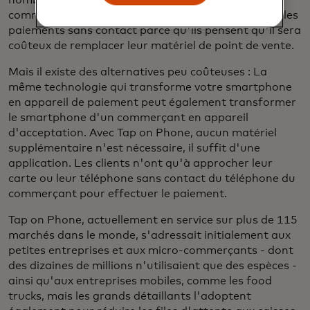
commerçants ont été plus lents à mettre en œuvre les
paiements sans contact parce qu'ils pensent qu'il sera
coûteux de remplacer leur matériel de point de vente.
Mais il existe des alternatives peu coûteuses : La
même technologie qui transforme votre smartphone
en appareil de paiement peut également transformer
le smartphone d'un commerçant en appareil
d'acceptation. Avec Tap on Phone, aucun matériel
supplémentaire n'est nécessaire, il suffit d'une
application. Les clients n'ont qu'à approcher leur
carte ou leur téléphone sans contact du téléphone du
commerçant pour effectuer le paiement.
Tap on Phone, actuellement en service sur plus de 115
marchés dans le monde, s'adressait initialement aux
petites entreprises et aux micro-commerçants - dont
des dizaines de millions n'utilisaient que des espèces -
ainsi qu'aux entreprises mobiles, comme les food
trucks, mais les grands détaillants l'adoptent