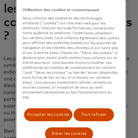
les paiements sans
Utilisation des cookies et consentement
contact sont acceptés
Nous utilisons des cookies et des technologies
similaires ("cookies") sur nos sites web pour les
améliorer, mesurer leurs performances, comprendre
?
notre audience et améliorer l'expérience utilisateur.
Sur certains sites, nous utilisons également des cookies
pour afficher des publicités basées sur les activités de
navigation et les intérêts des utilisateurs sur notre site
et sur d'autres sites. Cliquez sur "Gérer les cookies" ci-
Les paiements sans contact sont acceptés lorsque le
dessous pour savoir quels cookies nous utilisons sur ce
site et pourquoi. Vous pouvez toujours modifier vos
symbole des paiements sans contact - le même
préférences en matière de consentement en utilisant
indicateur entouré d'un cercle et d'une main tenant
l'outil "Gérer les cookies" au bas de l'écran (disponible
sous forme de lien au lieu d'un bouton sur certains
une carte - apparaît sur le terminal de paiement
sites). Vous pouvez notamment refuser certains ou
électronique, l'appareil ou le lecteur de cartes du
tous les cookies, à l'exception de ceux qui sont
commerçant, ou sur les panneaux situés près de la
strictement nécessaires au bon fonctionnement du
site.
porte d'entrée ou de la caisse. Le terminal de
paiement peut aussi simplement dire "tapez, glissez
ou insérez la carte" pour payer, indiquant que les
Accepter les cookies
Tout refuser
paiements sans contact sont disponibles.
Bien que les consommateurs soient de plus en plus
Gérer les cookies
nombreux à adopter le "tap and go", certains