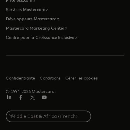
Priceless.com
s’ouvre dans un nouvel onglet
Services Mastercard
s’ouvre dans un nouvel onglet
Développeurs Mastercard
s’ouvre dans un nouvel onglet
Mastercard Marketing Center
s’ouvre dans un nouvel ongle
Centre pour la Croissance Inclusive
Confidentialité
Conditions
Gérer les cookies
© 1994-2026 Mastercard.
LinkedIn
Facebook
Twitter/X
YouTube
Select
a
country