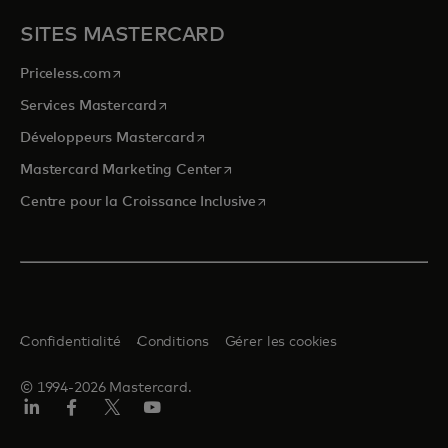
SITES MASTERCARD
s’ouvre dans un nouvel onglet
Priceless.com
s’ouvre dans un nouvel onglet
Services Mastercard
s’ouvre dans un nouvel onglet
Développeurs Mastercard
s’ouvre dans un nouvel onglet
Mastercard Marketing Center
s’ouvre dans un nouvel ongle
Centre pour la Croissance Inclusive
Confidentialité
Conditions
Gérer les cookies
© 1994-2026 Mastercard.
LinkedIn
Facebook
Twitter/X
YouTube