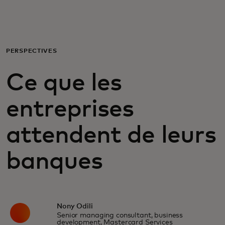
Pour vous
Pour les professionnels
PERSPECTIVES
Ce que les
Pour le monde
entreprises
Pour les innovateurs
attendent de leurs
Actualités et tendances
banques
Nony Odili
Senior managing consultant, business
development, Mastercard Services