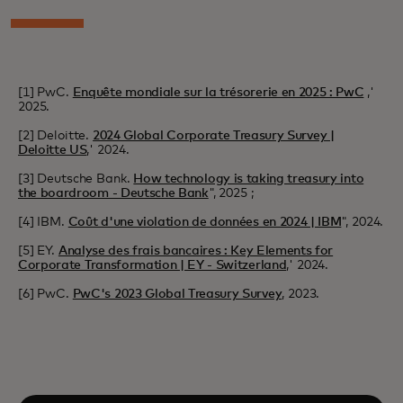
[1] PwC.
Enquête mondiale sur la trésorerie en 2025 : PwC
,'
2025.
[2] Deloitte.
2024 Global Corporate Treasury Survey |
Deloitte US
,' 2024.
[3] Deutsche Bank.
How technology is taking treasury into
the boardroom - Deutsche Bank
", 2025 ;
[4] IBM.
Coût d'une violation de données en 2024 | IBM
", 2024.
[5] EY.
Analyse des frais bancaires : Key Elements for
Corporate Transformation | EY - Switzerland
,' 2024.
[6] PwC.
PwC's 2023 Global Treasury Survey
, 2023.