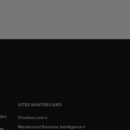
SITES MASTERCARD
 des
s’ouvre dans un nouvel onglet
Priceless.com
s’ouvre dans un nouvel o
Mastercard Business Intelligence
es