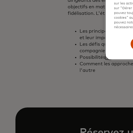
dirigeants des entreprises d
sur les acti
objectifs en matière d'expéri
sur "Gérer 
fidélisation. L'étude 2024 co
pouvez touj
cookies" au
pouvez nota
nécessaires
Les principales tendanc
et leur impact sur la s
Les défis qui limitent l
compagnies aériennes e
Possibilités d'améliorat
Comment les approches
l'autre
Réservez 