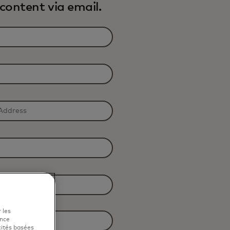
content via email.
 les
ence
cités basées