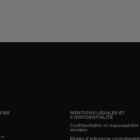
RISE
MENTIONS LÉGALES ET
CONFIDENTIALITÉ
Confidentialité et responsabilité
s
données
s’ouvre dans un nouvel onglet
s
Règles d'entreprise contraignant