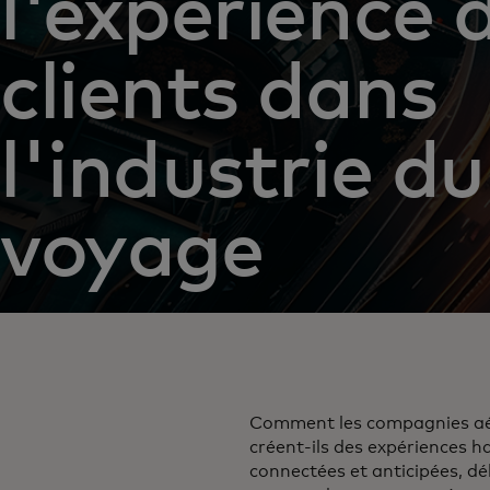
l'expérience 
clients dans
l'industrie du
voyage
Comment les compagnies aér
créent-ils des expériences 
connectées et anticipées, d