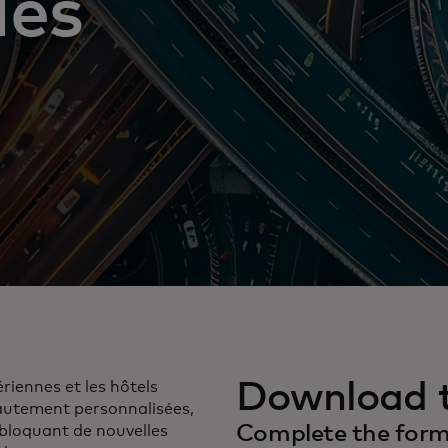
des
Download t
iennes et les hôtels
hautement personnalisées,
Complete the form 
ébloquant de nouvelles