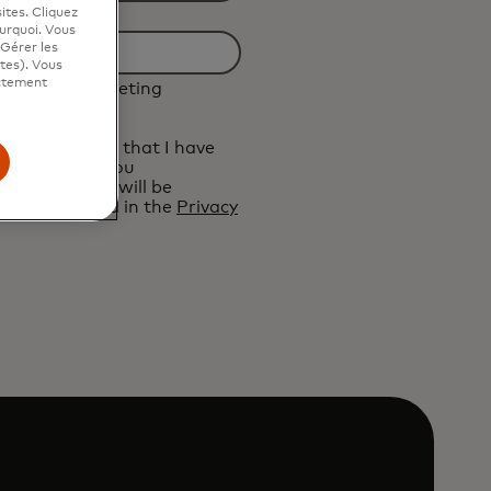
sites. Cliquez
ourquoi. Vous
"Gérer les
ites). Vous
ictement
ive future marketing
ard.
elow, I confirm that I have
erms of Use
. You
ersonal data will be
 as described in the
Privacy