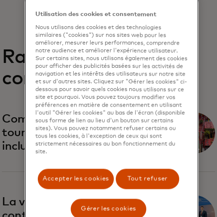
Utilisation des cookies et consentement
Nous utilisons des cookies et des technologies
similaires ("cookies") sur nos sites web pour les
améliorer, mesurer leurs performances, comprendre
Rapports
notre audience et améliorer l'expérience utilisateur.
Sur certains sites, nous utilisons également des cookies
pour afficher des publicités basées sur les activités de
connexes
navigation et les intérêts des utilisateurs sur notre site
et sur d'autres sites. Cliquez sur "Gérer les cookies" ci-
dessous pour savoir quels cookies nous utilisons sur ce
site et pourquoi. Vous pouvez toujours modifier vos
préférences en matière de consentement en utilisant
l'outil "Gérer les cookies" au bas de l'écran (disponible
s’ouvre dans un nouvel onglet
Comment rendre le
sous forme de lien au lieu d'un bouton sur certains
sites). Vous pouvez notamment refuser certains ou
tourisme plus durable et
tous les cookies, à l'exception de ceux qui sont
inclusif
strictement nécessaires au bon fonctionnement du
site.
Accepter les cookies
Tout refuser
s’ouvre dans un nouvel onglet
La vision de Mastercard va
Gérer les cookies
contribuer à la relance