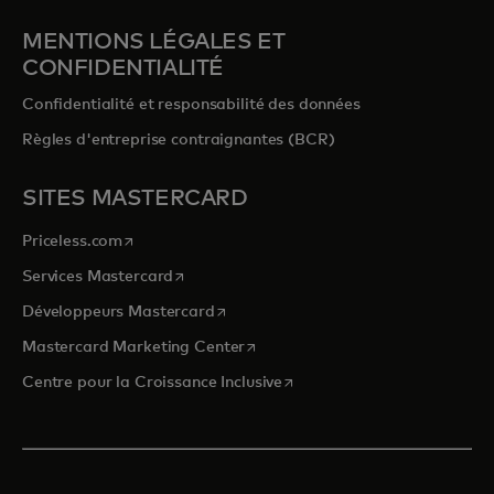
MENTIONS LÉGALES ET
CONFIDENTIALITÉ
Confidentialité et responsabilité des données
Règles d'entreprise contraignantes (BCR)
SITES MASTERCARD
s’ouvre dans un nouvel onglet
Priceless.com
s’ouvre dans un nouvel onglet
Services Mastercard
s’ouvre dans un nouvel onglet
Développeurs Mastercard
s’ouvre dans un nouvel onglet
Mastercard Marketing Center
s’ouvre dans un nouvel ongle
Centre pour la Croissance Inclusive