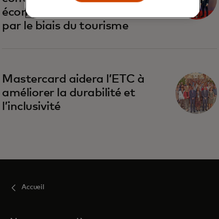
économique de l’Ukraine
par le biais du tourisme
s’ouvre dans un nouvel onglet
Mastercard aidera l’ETC à
améliorer la durabilité et
l’inclusivité
Accueil