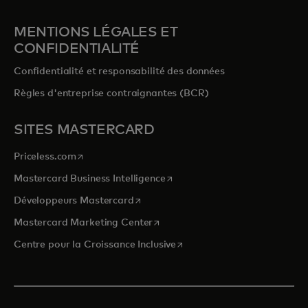
MENTIONS LÉGALES ET
CONFIDENTIALITÉ
Confidentialité et responsabilité des données
Règles d'entreprise contraignantes (BCR)
SITES MASTERCARD
s’ouvre dans un nouvel onglet
Priceless.com
s’ouvre dans un nouvel onglet
Mastercard Business Intelligence
s’ouvre dans un nouvel onglet
Développeurs Mastercard
s’ouvre dans un nouvel onglet
Mastercard Marketing Center
s’ouvre dans un nouvel ongle
Centre pour la Croissance Inclusive