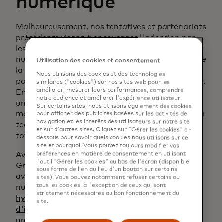
numérique
Malheureusement, nos tentatives et partenariats
précédents visant à encourager l'adoption par
les emprunteurs de solutions de vérification
numérique n'ont pas abouti, de sorte que près de
Utilisation des cookies et consentement
la moitié de nos emprunteurs n'ont jamais eu la
Nous utilisons des cookies et des technologies
possibilité d'utiliser des vérifications numériques.
similaires ("cookies") sur nos sites web pour les
améliorer, mesurer leurs performances, comprendre
En réponse, nous avons cherché non seulement
notre audience et améliorer l'expérience utilisateur.
une autre solution de vérification numérique,
Sur certains sites, nous utilisons également des cookies
mais aussi un partenaire qui soit à la pointe de la
pour afficher des publicités basées sur les activités de
navigation et les intérêts des utilisateurs sur notre site
technologie, rapide à mettre en œuvre et
et sur d'autres sites. Cliquez sur "Gérer les cookies" ci-
totalement transparent.
dessous pour savoir quels cookies nous utilisons sur ce
site et pourquoi. Vous pouvez toujours modifier vos
Avec Finicity, nous avons trouvé ce partenaire.
préférences en matière de consentement en utilisant
l'outil "Gérer les cookies" au bas de l'écran (disponible
Grâce à leur plateforme sûre et sécurisée, nous
sous forme de lien au lieu d'un bouton sur certains
avons pu offrir à nos emprunteurs un processus
sites). Vous pouvez notamment refuser certains ou
tous les cookies, à l'exception de ceux qui sont
numérique rationalisé de vérification des
prêts
strictement nécessaires au bon fonctionnement du
hypothécaires qui nous permet d'être flexibles,
site.
d'inspirer confiance à nos emprunteurs et d'offrir
un choix entre les avantages d'une solution