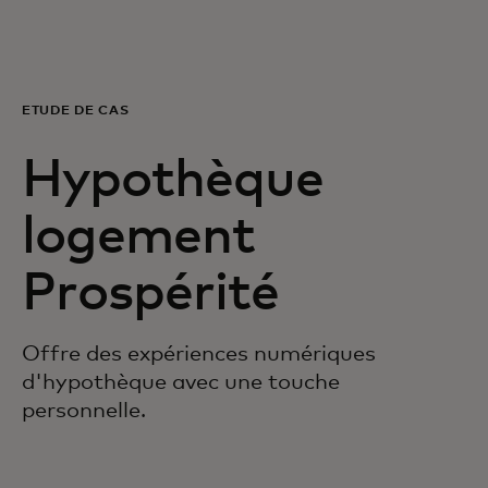
Pour vous
Pour les professionnels
ÉTUDE DE CAS
Hypothèque
Pour le monde
logement
Pour les innovateurs
Prospérité
Actualités et tendances
Offre des expériences numériques
d'hypothèque avec une touche
personnelle.