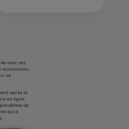
nde avec ses
 accessoires,
enu sa
ent après la
e en ligne,
la pandémie de
te qui a
s.