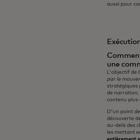
aussi pour co
Exécution
Comment O
une com
L'objectif de
par le mouve
stratégiques p
de narration,
contenu plus c
D'un point de 
découverte de
au-delà des c
les mettant e
entièrement s