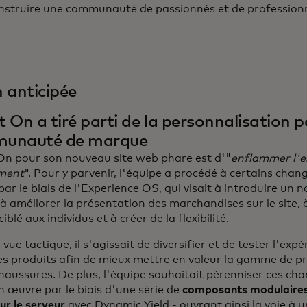
nstruire une communauté de passionnés et de professionn
 anticipée
n a tiré parti de la personnalisation p
munauté de marque
 On pour son nouveau site web phare est d'"
enflammer l'e
ment
". Pour y parvenir, l'équipe a procédé à certains cha
ar le biais de l'Experience OS, qui visait à introduire un n
 à améliorer la présentation des marchandises sur le site, 
iblé aux individus et à créer de la flexibilité.
vue tactique, il s'agissait de diversifier et de tester l'exp
s produits afin de mieux mettre en valeur la gamme de p
haussures. De plus, l'équipe souhaitait pérenniser ces ch
n œuvre par le biais d'une série de
composants modulaires
ur le serveur
avec Dynamic Yield - ouvrant ainsi la voie à u