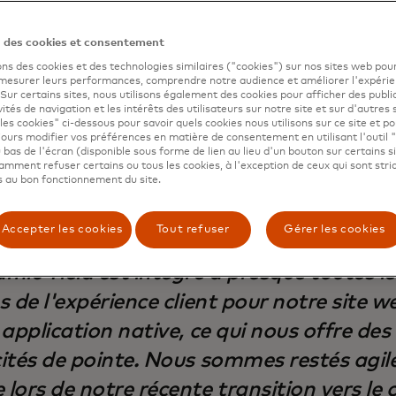
ise largement les recommandations de produits intersites, 
les tests pour fournir des expériences hyper-taillées via u
API côté serveur et de scripts côté client.
n des cookies et consentement
ons des cookies et des technologies similaires ("cookies") sur nos sites web pour
ment récent d'un nouveau site web - considéré comme la "
 mesurer leurs performances, comprendre notre audience et améliorer l'expéri
que 24/7
" de On - l'équipe a établi une feuille de route
. Sur certains sites, nous utilisons également des cookies pour afficher des publi
te, en sortant des sentiers battus avec ses KPI pour tirer
vités de navigation et les intérêts des utilisateurs sur notre site et sur d'autres 
les cookies" ci-dessous pour savoir quels cookies nous utilisons sur ce site et p
ersonnalisées en tant qu'outil pour créer une communaut
ours modifier vos préférences en matière de consentement en utilisant l'outil 
 marque et alimenter la croissance continue de On.
 bas de l'écran (disponible sous forme de lien au lieu d'un bouton sur certains s
mment refuser certains ou tous les cookies, à l'exception de ceux qui sont str
 au bon fonctionnement du site.
Accepter les cookies
Tout refuser
Gérer les cookies
mic Yield est intégré à presque toutes le
 de l'expérience client pour notre site w
application native, ce qui nous offre des
ités de pointe. Nous sommes restés agile
lors de notre récente transition vers le 