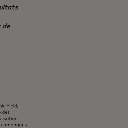
ultats
t de
ic Yield,
 des
alisation
s campagnes