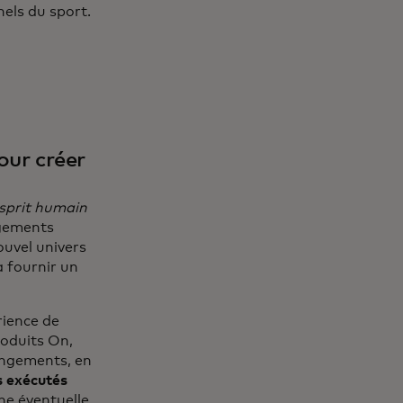
els du sport.
our créer
sprit humain
ngements
ouvel univers
à fournir un
érience de
roduits On,
angements, en
 exécutés
ne éventuelle