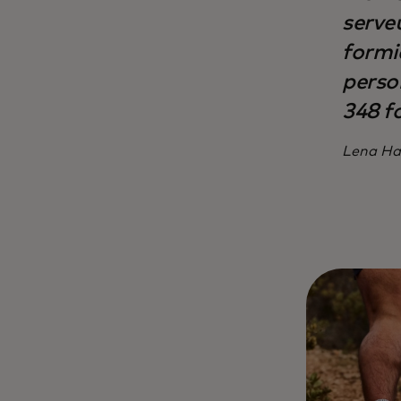
serve
formi
perso
348 fo
Lena Ha