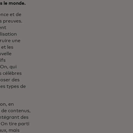
rs le monde.
ence et de
rs preuves.
ent
isation
ruire une
et les
velle
ifs
On, qui
s célèbres
poser des
les types de
ion, en
 de contenus,
intégrant des
On tire parti
aux, mais