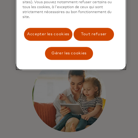
échelonné et de paiement différé
sites). Vous pouvez notamment refuser certains ou
offrent une plus grande flexibilité
tous les cookies, à l'exception de ceux qui sont
strictement nécessaires au bon fonctionnement du
aux émetteurs, aux commerçants et
site.
aux consommateurs.
Accepter les cookies
Tout refuser
Parcourir
Gérer les cookies