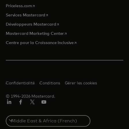
s’ouvre dans un nouvel onglet
Priceless.com
s’ouvre dans un nouvel onglet
Services Mastercard
s’ouvre dans un nouvel onglet
Développeurs Mastercard
s’ouvre dans un nouvel onglet
Mastercard Marketing Center
s’ouvre dans un nouvel ongle
Centre pour la Croissance Inclusive
Confidentialité
Conditions
Gérer les cookies
© 1994-2026 Mastercard.
LinkedIn
Facebook
Twitter/X
YouTube
Select
a
country