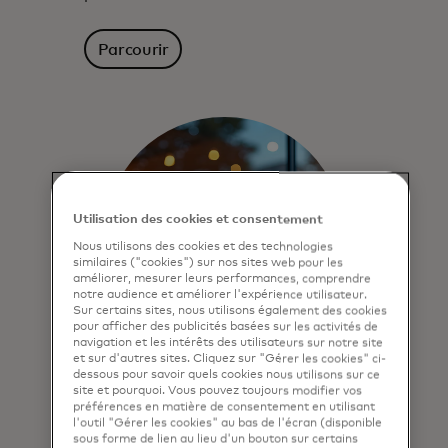
Parcourir
Utilisation des cookies et consentement
Nous utilisons des cookies et des technologies
similaires ("cookies") sur nos sites web pour les
améliorer, mesurer leurs performances, comprendre
notre audience et améliorer l'expérience utilisateur.
Sur certains sites, nous utilisons également des cookies
pour afficher des publicités basées sur les activités de
navigation et les intérêts des utilisateurs sur notre site
et sur d'autres sites. Cliquez sur "Gérer les cookies" ci-
dessous pour savoir quels cookies nous utilisons sur ce
Paiements échelonnés
site et pourquoi. Vous pouvez toujours modifier vos
préférences en matière de consentement en utilisant
l'outil "Gérer les cookies" au bas de l'écran (disponible
Nos programmes de paiement
sous forme de lien au lieu d'un bouton sur certains