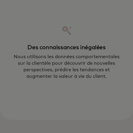
Des connaissances inégalées
Nous utilisons les données comportementales
sur la clientèle pour découvrir de nouvelles
Le service d'engagement et de
perspectives, prédire les tendances et
fidélisation de la clientèle de Mastercard
augmenter la valeur à vie du client.
propose des solutions transformatrices
pour vous aider à accroître la satisfaction
et la valeur à vie de votre clientèle.