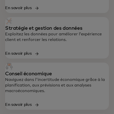
En savoir plus
Stratégie et gestion des données
Exploitez les données pour améliorer l’expérience
client et renforcer les relations.
En savoir plus
Conseil économique
Naviguez dans l'incertitude économique grâce à la
planification, aux prévisions et aux analyses
macroéconomiques.
Un soutien de bout en bout en stratégie,
En savoir plus
données, technologie et expérience client,