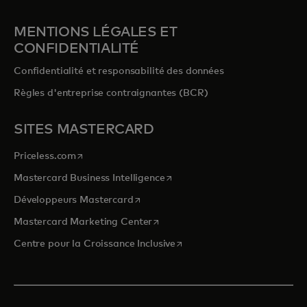
MENTIONS LÉGALES ET
CONFIDENTIALITÉ
Confidentialité et responsabilité des données
Règles d'entreprise contraignantes (BCR)
SITES MASTERCARD
s’ouvre dans un nouvel onglet
Priceless.com
s’ouvre dans un nouvel onglet
Mastercard Business Intelligence
s’ouvre dans un nouvel onglet
Développeurs Mastercard
s’ouvre dans un nouvel onglet
Mastercard Marketing Center
s’ouvre dans un nouvel ongle
Centre pour la Croissance Inclusive