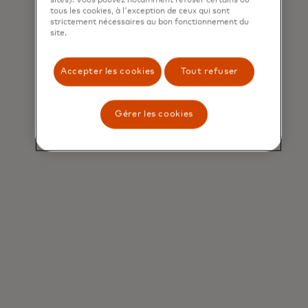
Gestion du cycle de vie
tous les cookies, à l'exception de ceux qui sont
strictement nécessaires au bon fonctionnement du
Nous optimisons chaque phase du
site.
parcours client afin de maximiser la
satisfaction et la fidélisation.
Accepter les cookies
Tout refuser
Gérer les cookies