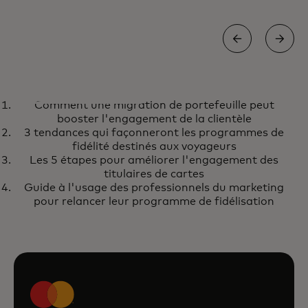
RAPPORT
Comment une migration de portefeuille peut
Comment une migration de
s’ouvre dans un nouvel onglet
En savoir plus
booster l'engagement de la clientèle
portefeuille peut booster
3 tendances qui façonneront les programmes de
l'engagement de la clientèle
fidélité destinés aux voyageurs
Les 5 étapes pour améliorer l'engagement des
titulaires de cartes
Guide à l'usage des professionnels du marketing
pour relancer leur programme de fidélisation