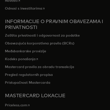
opens in a new tab
Novosti
opens in a new tab
Odnosi s investitorima
INFORMACIJE O PRAVNIM OBAVEZAMA I
PRIVATNOSTI
Zaštita privatnosti i odgovornost za podatke
Obavezujuća korporativna pravila (BCRs)
Međubankarske provizije
opens in a new tab
Kodeks ponašanja
Mastercard pravila za obradu transakcija
Pregled regulatornih propisa
Pristupačnost Mastercarda
MASTERCARD LOKACIJE
opens in a new tab
Priceless.com