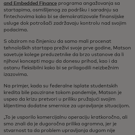
and Embedded Finance
programa angažovanja sa
startapima, osmišljenog za podršku i saradnju sa
fintechovima kako bi se demokratizovale finansijske
usluge dok potrošači zadržavaju kontrolu nad svojim
podacima.
S obzirom na činjenicu da samo mali procenat
tehnoloških startapa preživi svoje prve godine, Matson
savetuje kolege preduzetnike da brzo ustanove da li
njihovi koncepti mogu da donesu prihod, kao i da
ostanu fleksibilni kako bi se prilagodili neizbežnim
izazovima.
Na primjer, kada su federalne isplate studentskih
kredita bile pauzirane tokom pandemije, Matson je
uspeo da krizu pretvori u priliku pružajući svojim
klijentima dodatne smernice za upravljanje situacijom.
„To je usporilo komercijalnu operaciju kratkoročno, ali
smo znali da je dugoročna prilika ogromna, jer je
stvarnost ta da problem upravljanja dugom nije