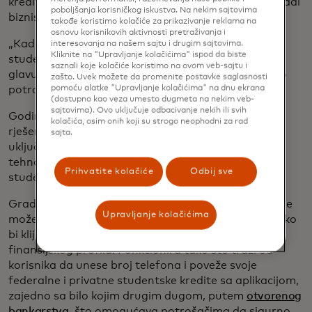
kreditima do 600.000 dolara—vidio je priliku da izgradi
poboljšanja korisničkog iskustva. Na nekim sajtovima
biznis koji će pomoći drugima poput njega.
takođe koristimo kolačiće za prikazivanje reklama na
osnovu korisnikovih aktivnosti pretraživanja i
„Kada imate hiljade dolara mjesečno koje idu na
interesovanja na našem sajtu i drugim sajtovima.
Kliknite na "Upravljanje kolačićima" ispod da biste
studentske dugove i privatne dugove, lako je staviti
saznali koje kolačiće koristimo na ovom veb-sajtu i
glavu u pijesak, ali morate donositi teške odluke kao
zašto. Uvek možete da promenite postavke saglasnosti
potrošač”, kaže Matson, koji sada ima 36 godina.
pomoću alatke "Upravljanje kolačićima" na dnu ekrana
(dostupno kao veza umesto dugmeta na nekim veb-
sajtovima). Ovo uključuje odbacivanje nekih ili svih
Godine 2017. pokrenuo je
Payitoff
, white-label
kolačića, osim onih koji su strogo neophodni za rad
rješenje koje bankama i fintech kompanijama,
sajta.
uključujući Earnest, LendKey i U.S. Bank, pruža
tehnologiju za pomoć ljudima u upravljanju
Prihvatite kolačiće
Odbij sve
studentskim kreditima i drugim dugovima.
Gradivo na tehnologiji online bankarstva, Payitoff se
Upravljanje kolačićima
može integrisati u fintech i bankarske platforme kako
bi klijentima pružio cjelovit pregled njihovog
finansijskog profila. Funkcionira tako što traži od
korisnika da unese broj telefona i poveže svoje
federalne i privatne studentske kredite sa aplikacijom,
zajedno sa bilo kojim drugim dugom, putem
otvorenog
bankarstva
, što omogućava potrošačima da sigurno