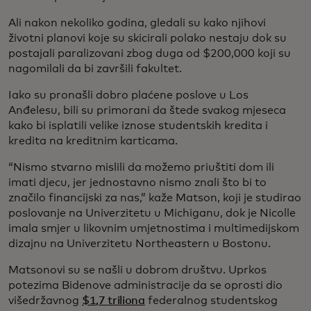
Ali nakon nekoliko godina, gledali su kako njihovi
životni planovi koje su skicirali polako nestaju dok su
postajali paralizovani zbog duga od $200,000 koji su
nagomilali da bi završili fakultet.
Iako su pronašli dobro plaćene poslove u Los
Anđelesu, bili su primorani da štede svakog mjeseca
kako bi isplatili velike iznose studentskih kredita i
kredita na kreditnim karticama.
“Nismo stvarno mislili da možemo priuštiti dom ili
imati djecu, jer jednostavno nismo znali što bi to
značilo financijski za nas,” kaže Matson, koji je studirao
poslovanje na Univerzitetu u Michiganu, dok je Nicolle
imala smjer u likovnim umjetnostima i multimedijskom
dizajnu na Univerzitetu Northeastern u Bostonu.
Matsonovi su se našli u dobrom društvu. Uprkos
potezima Bidenove administracije da se oprosti dio
višedržavnog
$1,7 triliona
federalnog studentskog