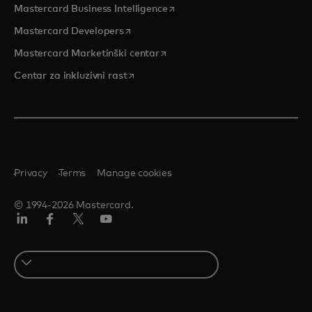
opens in a new tab
Mastercard Business Intelligence
opens in a new tab
Mastercard Developers
opens in a new tab
Mastercard Marketinški centar
opens in a new tab
Centar za inkluzivni rast
Privacy
Terms
Manage cookies
© 1994-2026 Mastercard.
LinkedIn
Facebook
Twitter/X
Youtube
Select
a
country