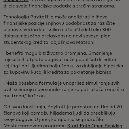
dijele svoje financijske podatke s trećim stranama.
Tehnologija Payitoff-a može analizirati njihove
finansijske pozicije i njihovu podobnost za različite
planove. Većina korisnika može uštedeti oko 300
dolara mjesečno prelaskom na novi savezni plan
studentskog kredita, objašnjava Matson.
I benefiti mogu biti životno promjena. Smanjenje
mjesečnih otplata dugova može poboljšati kreditni
rejting i dati ljudima bolju šansu za dobijanje hipoteka
za kupovinu kuća ili kredita za pokretanje biznisa.
„Naša posebna formula je unaprijed simuliranje svih
ovih scenarija i personaliziranje za potrošača i ono što
mu treba,“ kaže on.
Od svog lansiranja, Payitoff je porastao na tim od 20
članova koji pomažu hiljadama ljudi da preoblikuju
svoje dugove. U junu, kompanija se pridružila
Mastercardovom programu
Start Path Open Banking