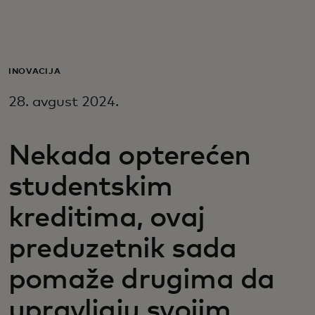
Za vas
Za biznis
INOVACIJA
28. avgust 2024.
Za svijet
Nekada opterećen
Za inovatore
studentskim
Novosti i trendovi
kreditima, ovaj
preduzetnik sada
pomaže drugima da
upravljaju svojim