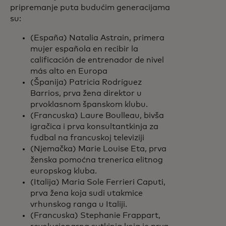
pripremanje puta budućim generacijama
su:​
(España) Natalia Astrain, primera
mujer española en recibir la
calificación de entrenador de nivel
más alto en Europa
(Španija) Patricia Rodríguez
Barrios, prva žena direktor u
prvoklasnom španskom klubu.
(Francuska) Laure Boulleau, bivša
igračica i prva konsultantkinja za
fudbal na francuskoj televiziji
(Njemačka) Marie Louise Eta, prva
ženska pomoćna trenerica elitnog
europskog kluba.
(Italija) Maria Sole Ferrieri Caputi,
prva žena koja sudi utakmice
vrhunskog ranga u Italiji.
(Francuska) Stephanie Frappart,