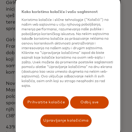
Girls4Football, nove Mastercard
inicijative koja ima za cilj razvijanje
Kako koristimo kolačiće i vašu saglasnost
vještina kod mladih djevojaka, kako na
Koristimo kolačiće i slične tehnologije ("Kolačići") na
terenu tako i van njega, kako bi bile
našim veb sajtovima u cilju njihovog poboljšanja,
spremne za uspjeh.
merenja performansi, razumevanja naše publike i
poboljšanja korisničkog iskustva. Na nekim sajtovima
takođe koristimo kolačiće za prikazivanje reklama na
Girls4Football je pokrenut u UK,
osnovu korisnikovih aktivnosti pretraživanja i
Francuskoj, Italiji, Njemačkoj i Španiji s
interesovanja na našem sajtu i drugim sajtovima.
dobrotvornim partnerom u svakoj zemlji
Kliknite na "Upravljanje kolačićima" ispod da biste
saznali koje kolačiće koristimo na ovom veb-sajtu i
koji koristi radionice za razvoj
zašto. Uvek možete da promenite postavke saglasnosti
samopouzdanja, liderstva,
pomoću alatke "Upravljanje kolačićima" na dnu ekrana
komunikacionih i finansijskih vještina.
(dostupno kao veza umesto dugmeta na nekim veb-
sajtovima). Ovo uključuje odbacivanje nekih ili svih
kolačića, osim onih koji su strogo neophodni za rad
Novo istraživanje koje je sprovela
sajta.
Mastercard pokazalo je da manje od
polovine djevojaka koje gledaju ili se bave
Prihvatite kolačiće
Odbij sve
sportom u UK smatraju da ima mjesta za
njih u profesionalnom sportskom svijetu
(38%).
Upravljanje kolačićima
43% djevojaka koje su učestvovale u