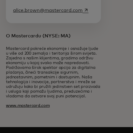
opens in a new tab
alice.brown@mastercard.com
O Mastercardu (NYSE: MA)
Mastercard pokreće ekonomije i osnažuje ljude
u više od 200 zemalja i teritorija širom svijeta.
Zajedno s našim klijentima, gradimo održivu
ekonomiju u kojoj svako može napredovati.
Podržavamo širok spektar opcija za digitalna
plaćanja, čineći transakcije sigurnim,
jednostavnim, pametnim i dostupnim. Naša
tehnologija i inovacije, partnerstva i mreže se
udružuju kako bi pružili jedinstven set proizvoda
i usluga koji pomažu ljudima, preduzećima i
vladama da ostvare svoj puni potencijal.
www.mastercard.com