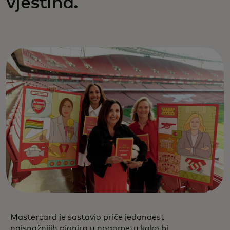
vještina.
Mastercard je sastavio priče jedanaest
najsnažnijih pionira u nogometu kako bi