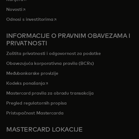
opens in a new tab
Novosti
opens in a new tab
Odnosi s investitorima
INFORMACIJE O PRAVNIM OBAVEZAMA I
PRIVATNOSTI
Zaštita privatnosti i odgovornost za podatke
Obavezujuća korporativna pravila (BCRs)
Međubankarske provizije
opens in a new tab
Kodeks ponašanja
Mastercard pravila za obradu transakcija
Pregled regulatornih propisa
Pristupačnost Mastercarda
MASTERCARD LOKACIJE