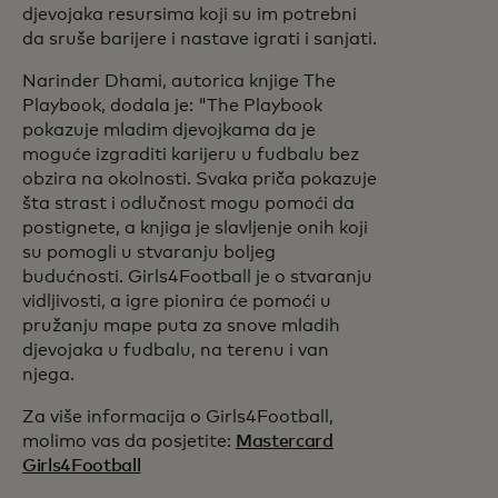
djevojaka resursima koji su im potrebni
da sruše barijere i nastave igrati i sanjati.
Narinder Dhami, autorica knjige The
Playbook, dodala je: "The Playbook
pokazuje mladim djevojkama da je
moguće izgraditi karijeru u fudbalu bez
obzira na okolnosti. Svaka priča pokazuje
šta strast i odlučnost mogu pomoći da
postignete, a knjiga je slavljenje onih koji
su pomogli u stvaranju boljeg
budućnosti. Girls4Football je o stvaranju
vidljivosti, a igre pionira će pomoći u
pružanju mape puta za snove mladih
djevojaka u fudbalu, na terenu i van
njega.
Za više informacija o Girls4Football,
molimo vas da posjetite:
Mastercard
Girls4Football