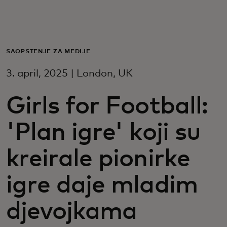
Za vas
Za biznis
SAOPŠTENJE ZA MEDIJE
3. april, 2025 | London, UK
Za svijet
Girls for Football:
Za inovatore
'Plan igre' koji su
Novosti i trendovi
kreirale pionirke
igre daje mladim
djevojkama