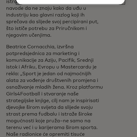
istraživanju i koje žele da rade u sportu
navode da ne znaju kako da uđu u
industriju kao glavni razlog koji ih
sprečava da slijede svoj percipirani put,
što ističe potrebu za Priručnikom i
njegovim učenjima.
Beatrice Cornacchia, izvršna
potpredsjednica za marketing i
komunikacije za Aziju, Pacifik, Srednji
istok i Afriku, Evropu u Mastercardu je
rekla:
„Sport je jedan od najmoćnijih
alata za vođenje društvenih promjena i
osnaživanje mladih žena. Kroz platformu
Girls4Football i stvaranje naše
strategijske knjige, cilj nam je inspirisati
djevojke širom svijeta da slijede svoju
strast prema fudbalu i istraže široke
mogućnosti koje pruža–ne samo na
terenu već i u karijerama širom sporta.
Naše radionice će opremiti tisuće