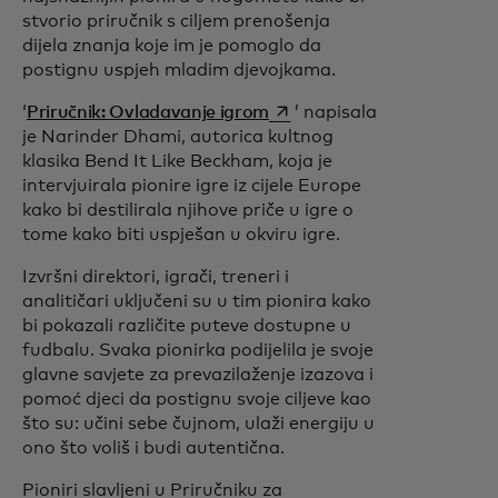
stvorio priručnik s ciljem prenošenja
dijela znanja koje im je pomoglo da
postignu uspjeh mladim djevojkama.
opens in a new tab
‘
Priručnik: Ovladavanje igrom
’ napisala
je Narinder Dhami, autorica kultnog
klasika Bend It Like Beckham, koja je
intervjuirala pionire igre iz cijele Europe
kako bi destilirala njihove priče u igre o
tome kako biti uspješan u okviru igre.
Izvršni direktori, igrači, treneri i
analitičari uključeni su u tim pionira kako
bi pokazali različite puteve dostupne u
fudbalu. Svaka pionirka podijelila je svoje
glavne savjete za prevazilaženje izazova i
pomoć djeci da postignu svoje ciljeve kao
što su: učini sebe čujnom, ulaži energiju u
ono što voliš i budi autentična.
Pioniri slavljeni u Priručniku za