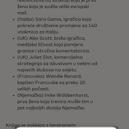
revolucionarna sutkinja koja je prva
žena koja je sudila veliki evropski
meč.
(Italija) Sara Gama, igračica koja
pokreće društvene promjene sa 140
utakmica za Italiju.
(UK) Alex Scott, bivša igračica,
medijska ličnost koja pomjera
granice i stručna komentatorica.
(UK) Juliet Slot, komercijalna
strateginja sa iskustvom u nekim od
najvećih klubova na svijetu.
(Francuska) Wendie Renard,
kapiten Francuske sa preko 20
velikih počasti.
(Njemačka) Imke Wübbenhorst,
prva žena koja trenira muški tim u
pet najboljih divizija Njemačke.
Knjiga se poklapa s lansiranjem