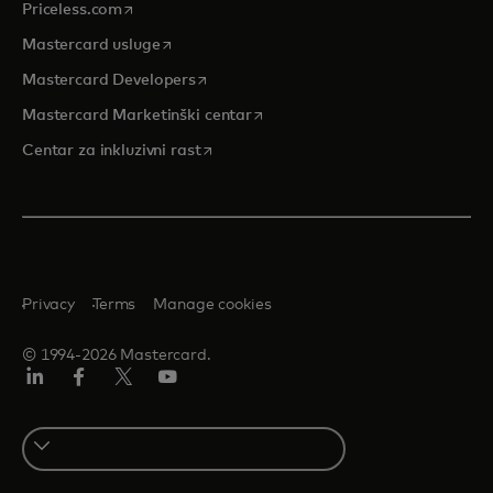
opens in a new tab
Priceless.com
opens in a new tab
Mastercard usluge
opens in a new tab
Mastercard Developers
opens in a new tab
Mastercard Marketinški centar
opens in a new tab
Centar za inkluzivni rast
Privacy
Terms
Manage cookies
© 1994-2026 Mastercard.
LinkedIn
Facebook
Twitter/X
Youtube
Select
a
country