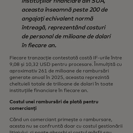
instituțiilor financiare din SUA,
aceasta înseamnă peste 200 de
angajați echivalent normă
întreagă, reprezentând costuri
de personal de milioane de dolari
în fiecare an.
Fiecare tranzacție contestată costă IF-urile între
9,08 și 10,32 USD pentru procesare. Înmulțită cu
aproximativ 261 de milioane de rambursări
generate anual în 2025, aceasta reprezintă
cheltuieli totale de trilioane de dolari în toate
instituțiile financiare în fiecare an.
Costul unei rambursări de plată pentru
comercianți
Când un comerciant primește o rambursare,
acesta nu se confruntă doar cu costul gestionării
litigiului, ci poate absorbi și costul mărfii sau