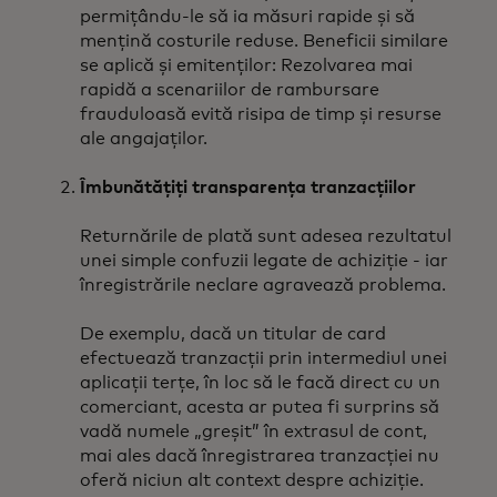
permițându-le să ia măsuri rapide și să
mențină costurile reduse. Beneficii similare
se aplică și emitenților: Rezolvarea mai
rapidă a scenariilor de rambursare
frauduloasă evită risipa de timp și resurse
ale angajaților.
Îmbunătățiți transparența tranzacțiilor
Returnările de plată sunt adesea rezultatul
unei simple confuzii legate de achiziție - iar
înregistrările neclare agravează problema.
De exemplu, dacă un titular de card
efectuează tranzacții prin intermediul unei
aplicații terțe, în loc să le facă direct cu un
comerciant, acesta ar putea fi surprins să
vadă numele „greșit” în extrasul de cont,
mai ales dacă înregistrarea tranzacției nu
oferă niciun alt context despre achiziție.