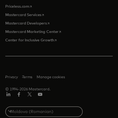
opens in a new tab
Priceless.com
opens in a new tab
Mastercard Services
opens in a new tab
Mastercard Developers
opens in a new tab
Mastercard Marketing Center
opens in a new tab
Center for Inclusive Growth
Privacy
Terms
Manage cookies
© 1994-2026 Mastercard.
Linkedin
Facebook
Twitter/X
Youtube
Select
a
country