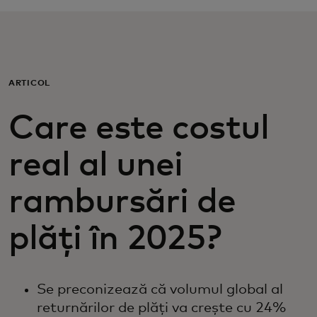
Pentru tine
Pentru companii
ARTICOL
Pentru întreaga lume
Care este costul
real al unei
Pentru inovatori
rambursări de
Știri și tendințe
plăți în 2025?
Se preconizează că volumul global al
returnărilor de plăți va crește cu 24%