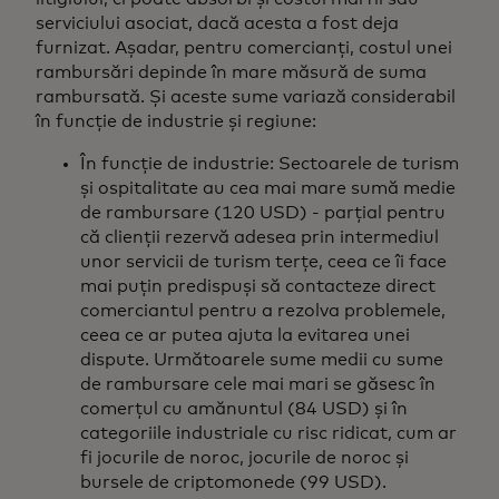
serviciului asociat, dacă acesta a fost deja
furnizat. Așadar, pentru comercianți, costul unei
rambursări depinde în mare măsură de suma
rambursată. Și aceste sume variază considerabil
în funcție de industrie și regiune:
În funcție de industrie: Sectoarele de turism
și ospitalitate au cea mai mare sumă medie
de rambursare (120 USD) - parțial pentru
că clienții rezervă adesea prin intermediul
unor servicii de turism terțe, ceea ce îi face
mai puțin predispuși să contacteze direct
comerciantul pentru a rezolva problemele,
ceea ce ar putea ajuta la evitarea unei
dispute. Următoarele sume medii cu sume
de rambursare cele mai mari se găsesc în
comerțul cu amănuntul (84 USD) și în
categoriile industriale cu risc ridicat, cum ar
fi jocurile de noroc, jocurile de noroc și
bursele de criptomonede (99 USD).