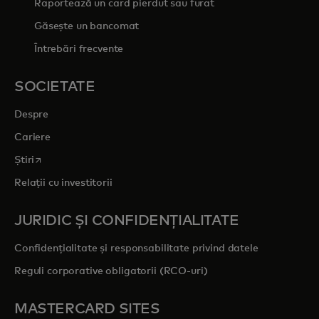
Raportează un card pierdut sau furat
Găsește un bancomat
Întrebări frecvente
SOCIETATE
Despre
Cariere
opens in a new tab
Știri
Relații cu investitorii
JURIDIC ȘI CONFIDENȚIALITATE
Confidențialitate și responsabilitate privind datele
Reguli corporative obligatorii (RCO-uri)
MASTERCARD SITES