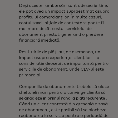
Deși aceste rambursări sunt adesea ieftine,
ele pot avea un impact supraestimat asupra
profitului comercianților. În multe cazuri,
costul taxei inițiale de contestare poate fi
mai mare decât costul serviciului de
abonament prestat, generând o pierdere
financiară imediată.
Restituirile de plăți au, de asemenea, un
impact asupra experienței clienților — o
considerație deosebit de importantă pentru
serviciile de abonament, unde CLV-ul este
primordial.
Companiile de abonamente trebuie să aloce
cheltuieli mari pentru a convinge clienții să
se angajeze în primul rând la plăți recurente
.
Când un client contestă din greșeală o taxă
de abonament, este posibil să i se blocheze
reabonarea la serviciu pentru o perioadă de