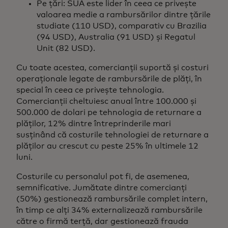
Pe țări: SUA este lider în ceea ce privește
valoarea medie a rambursărilor dintre țările
studiate (110 USD), comparativ cu Brazilia
(94 USD), Australia (91 USD) și Regatul
Unit (82 USD).
Cu toate acestea, comercianții suportă și costuri
operaționale legate de rambursările de plăți, în
special în ceea ce privește tehnologia.
Comercianții cheltuiesc anual între 100.000 și
500.000 de dolari pe tehnologia de returnare a
plăților, 12% dintre întreprinderile mari
susținând că costurile tehnologiei de returnare a
plăților au crescut cu peste 25% în ultimele 12
luni.
Costurile cu personalul pot fi, de asemenea,
semnificative. Jumătate dintre comercianți
(50%) gestionează rambursările complet intern,
în timp ce alți 34% externalizează rambursările
către o firmă terță, dar gestionează frauda