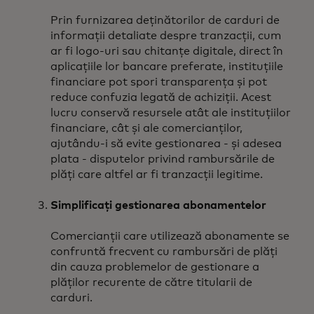
Prin furnizarea deținătorilor de carduri de
informații detaliate despre tranzacții, cum
ar fi logo-uri sau chitanțe digitale, direct în
aplicațiile lor bancare preferate, instituțiile
financiare pot spori transparența și pot
reduce confuzia legată de achiziții. Acest
lucru conservă resursele atât ale instituțiilor
financiare, cât și ale comercianților,
ajutându-i să evite gestionarea - și adesea
plata - disputelor privind rambursările de
plăți care altfel ar fi tranzacții legitime.
Simplificați gestionarea abonamentelor
Comercianții care utilizează abonamente se
confruntă frecvent cu rambursări de plăți
din cauza problemelor de gestionare a
plăților recurente de către titularii de
carduri.