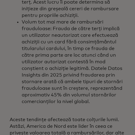
terț. Acest lucru îi poate determina să
inițieze din greșeală cereri de rambursare
pentru propriile achiziții.
Volum tot mai mare de rambursări
frauduloase: Frauda de către terți implică
un utilizator neautorizat care efectuează
achiziții cu un card fără consimțământul
titularului cardului, în timp ce frauda de
către prima parte are loc atunci când un
utilizator autorizat contestă în mod
conștient o achiziție legitimă. Datele Datos
Insights din 2025 privind fraudarea prin
stornare arată că ambele tipuri de stornări
frauduloase sunt în creștere, reprezentând
aproximativ 45% din volumul stornărilor
comercianților la nivel global.
Aceste tendințe afectează toate colțurile lumii.
Astăzi, America de Nord este lider în ceea ce
privește valoarea totală a rambursărilor, dar alte