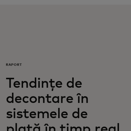
Pentru tine
Pentru companii
Pentru întreaga lume
RAPORT
Pentru inovatori
Tendințe de
Știri și tendințe
decontare în
sistemele de
plată în timp real