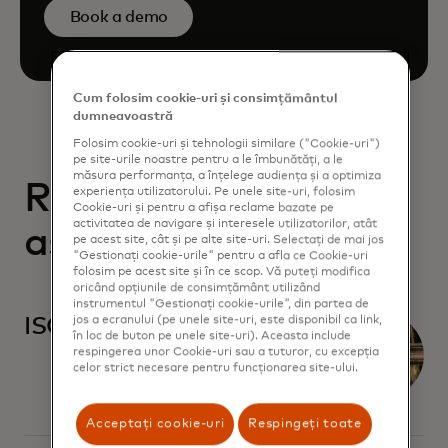
Book a demo
Cum folosim cookie-uri și consimțământul
dumneavoastră
Folosim cookie-uri și tehnologii similare ("Cookie-uri")
pe site-urile noastre pentru a le îmbunătăți, a le
măsura performanța, a înțelege audiența și a optimiza
Rapoarte
experiența utilizatorului. Pe unele site-uri, folosim
Cookie-uri și pentru a afișa reclame bazate pe
activitatea de navigare și interesele utilizatorilor, atât
asemănătoare
pe acest site, cât și pe alte site-uri. Selectați de mai jos
"Gestionați cookie-urile" pentru a afla ce Cookie-uri
folosim pe acest site și în ce scop. Vă puteți modifica
oricând opțiunile de consimțământ utilizând
instrumentul "Gestionați cookie-urile", din partea de
jos a ecranului (pe unele site-uri, este disponibil ca link,
ISO20022
în loc de buton pe unele site-uri). Aceasta include
respingerea unor Cookie-uri sau a tuturor, cu excepția
celor strict necesare pentru funcționarea site-ului.
Acceptați cookie-uri
Respingeți toate