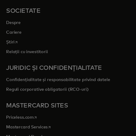
SOCIETATE
Despre
Cariere
opens in a new tab
Știri
Relații cu investitorii
JURIDIC ȘI CONFIDENȚIALITATE
Confidențialitate și responsabilitate privind datele
Reguli corporative obligatorii (RCO-uri)
MASTERCARD SITES
opens in a new tab
Priceless.com
opens in a new tab
Mastercard Services