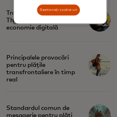
Gestionați cookie-uri
Transformarea
Thailandei într-o
economie digitală
Principalele provocări
pentru plățile
transfrontaliere în timp
real
Standardul comun de
mesagerie pentru plăți