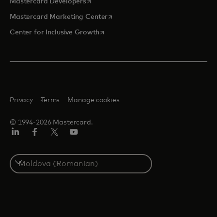
opens in a new tab
Mastercard Developers
opens in a new tab
Mastercard Marketing Center
opens in a new tab
Center for Inclusive Growth
Privacy
Terms
Manage cookies
© 1994-2026 Mastercard.
Linkedin
Facebook
Twitter/X
Youtube
Select
a
country