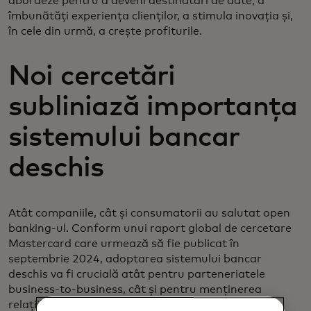
abordeze pentru a deveni destinatari de date, a
îmbunătăți experiența clienților, a stimula inovația și,
în cele din urmă, a crește profiturile.
Noi cercetări
subliniază importanța
sistemului bancar
deschis
Atât companiile, cât și consumatorii au salutat open
banking-ul. Conform unui raport global de cercetare
Mastercard care urmează să fie publicat în
septembrie 2024, adoptarea sistemului bancar
deschis va fi crucială atât pentru parteneriatele
business-to-business, cât și pentru menținerea
relațiilor cu consumatorii. Printre respondenții la