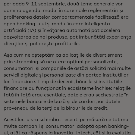
perioada 9-11 septembrie, două teme generale vor
domina agenda: modul în care noile reglementări și
proliferarea datelor comportamentale facilitează era
open banking-ului și modul în care inteligența
artificială (IA) și învățarea automată pot accelera
dezvoltarea de noi produse, pot îmbunătăți experiența
clienților și pot crește profiturile.
Așa cum ne așteptăm ca aplicațiile de divertisment
prin streaming să ne ofere opțiuni personalizate,
consumatorii și companiile de astăzi solicită mai multe
servicii digitale și personalizate din partea instituțiilor
lor financiare. Timp de decenii, băncile și instituțiile
financiare au funcționat în ecosisteme închise: relațiile
față în față erau esențiale, datele erau sechestrate în
sistemele bancare de bază și de carduri, iar datele
proveneau de la terți de la birourile de credit.
Acest lucru s-a schimbat recent, pe măsură ce tot mai
multe companii și consumatori adoptă open banking-
ul, atât ca răspuns la inovația fintech, cât și la evoluția