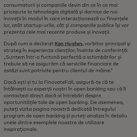
consumatorii și companiile devin din ce în ce mai
pricepute la tehnologia digitală și dornice de noi
inovații în modul în care interacționează cu finanțele
lor, atât startup-urile, cât și companiile publice își vor
prezenta cele mai recente produse și inovații.
După cum a declarat
Ken Hughes,
vorbitor principal și
strateg în experiența clienților, înainte de conferință:
„Suntem într-o furtună perfectă a schimbărilor și
trebuie să ne asigurăm că serviciile financiare de
astăzi sunt potrivite pentru clientul de mâine.”
Dacă ești și tu la FinovateFall, asigură-te că te
întâlnești cu experții noștri în open banking sau că îi
contactezi direct dacă ai întrebări despre
oportunitățile tale de open banking. De asemenea,
puteți vizita pagina noastră dedicată întregului
program de open banking și puteți analiza în detaliu
unele dintre exemplele noastre de utilizare
inspiraționale.