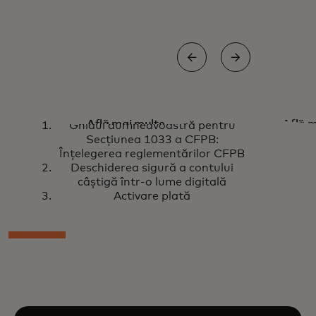
Ghidul
Deschi
Află mai multe
Află m
Ghidul dumneavoastră pentru
dumneavoastră
contul
Secțiunea 1033 a CFPB:
Înțelegerea reglementărilor CFPB
pentru Secțiunea
o lume
Deschiderea sigură a contului
1033 a CFPB:
câștigă într-o lume digitală
Înțelegerea
Activare plată
reglementărilor
CFPB