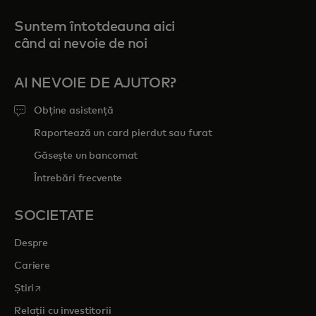
Suntem întotdeauna aici
când ai nevoie de noi
AI NEVOIE DE AJUTOR?
Obține asistență
Raportează un card pierdut sau furat
Găsește un bancomat
Întrebări frecvente
SOCIETATE
Despre
Cariere
opens in a new tab
Știri
Relații cu investitorii