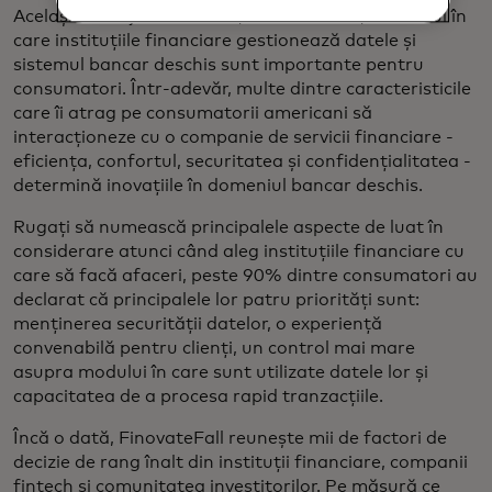
Același sondaj a constatat, de asemenea, că modul în
care instituțiile financiare gestionează datele și
sistemul bancar deschis sunt importante pentru
consumatori. Într-adevăr, multe dintre caracteristicile
care îi atrag pe consumatorii americani să
interacționeze cu o companie de servicii financiare -
eficiența, confortul, securitatea și confidențialitatea -
determină inovațiile în domeniul bancar deschis.
Rugați să numească principalele aspecte de luat în
considerare atunci când aleg instituțiile financiare cu
care să facă afaceri, peste 90% dintre consumatori au
declarat că principalele lor patru priorități sunt:
menținerea securității datelor, o experiență
convenabilă pentru clienți, un control mai mare
asupra modului în care sunt utilizate datele lor și
capacitatea de a procesa rapid tranzacțiile.
Încă o dată, FinovateFall reunește mii de factori de
decizie de rang înalt din instituții financiare, companii
fintech și comunitatea investitorilor. Pe măsură ce