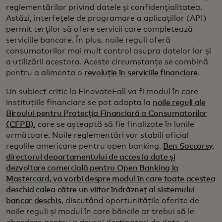
reglementărilor privind datele și confidențialitatea.
Astăzi, interfețele de programare a aplicațiilor (API)
permit terților să ofere servicii care completează
serviciile bancare. În plus, noile reguli oferă
consumatorilor mai mult control asupra datelor lor și
a utilizării acestora. Aceste circumstanțe se combină
pentru a alimenta o
revoluție în serviciile financiare
.
Un subiect critic la FinovateFall va fi modul în care
instituțiile financiare se pot adapta la
noile reguli ale
Biroului pentru Protecția Financiară a Consumatorilor
(CFPB)
, care se așteaptă să fie finalizate în lunile
următoare. Noile reglementări vor stabili oficial
regulile americane pentru open banking.
Ben Soccorsy,
directorul departamentului de acces la date și
dezvoltare comercială pentru Open Banking la
Mastercard, va vorbi despre modul în care toate acestea
deschid calea către un viitor îndrăzneț al sistemului
bancar deschis
, discutând oportunitățile oferite de
noile reguli și modul în care băncile ar trebui să le