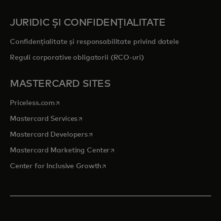
JURIDIC ȘI CONFIDENȚIALITATE
Confidențialitate și responsabilitate privind datele
Reguli corporative obligatorii (RCO-uri)
MASTERCARD SITES
opens in a new tab
Priceless.com
opens in a new tab
Mastercard Services
opens in a new tab
Mastercard Developers
opens in a new tab
Mastercard Marketing Center
opens in a new tab
Center for Inclusive Growth