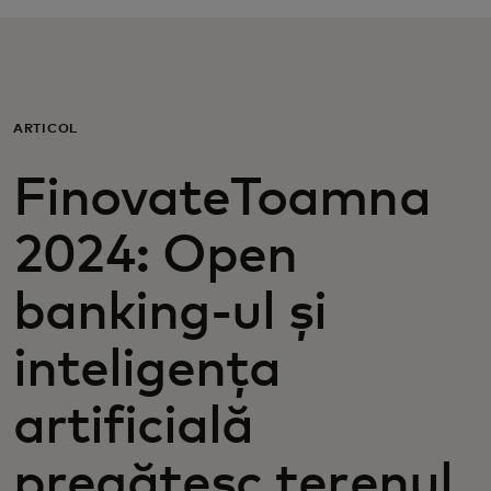
Pentru tine
Pentru companii
ARTICOL
Pentru întreaga lume
FinovateToamna
2024: Open
Pentru inovatori
banking-ul și
Știri și tendințe
inteligența
artificială
pregătesc terenul