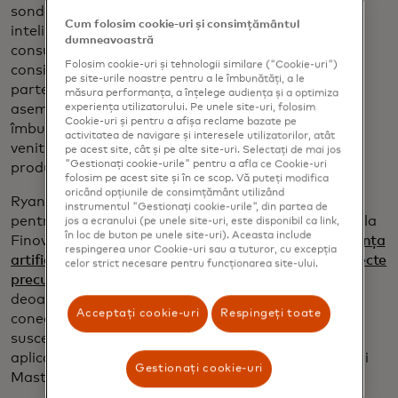
sondajele B2B, 92% au declarat că utilizarea
Cum folosim cookie-uri și consimțământul
inteligenței artificiale pentru a proteja datele
dumneavoastră
consumatorilor și a eficientiza procesele este o
Folosim cookie-uri și tehnologii similare ("Cookie-uri")
considerație importantă atunci când se selectează
pe site-urile noastre pentru a le îmbunătăți, a le
partenerii de open banking. Companiile speră, de
măsura performanța, a înțelege audiența și a optimiza
asemenea, că sistemul bancar deschis le poate
experiența utilizatorului. Pe unele site-uri, folosim
Cookie-uri și pentru a afișa reclame bazate pe
îmbunătăți profitabilitatea (69%), le poate crește
activitatea de navigare și interesele utilizatorilor, atât
veniturile (66%) și le poate crește
pe acest site, cât și pe alte site-uri. Selectați de mai jos
"Gestionați cookie-urile" pentru a afla ce Cookie-uri
productivitatea/eficiența (65%).
folosim pe acest site și în ce scop. Vă puteți modifica
oricând opțiunile de consimțământ utilizând
Ryan Beaudry, vicepreședinte senior al Mastercard
instrumentul "Gestionați cookie-urile", din partea de
pentru servicii de rețea Open Banking, va vorbi și el la
jos a ecranului (pe unele site-uri, este disponibil ca link,
în loc de buton pe unele site-uri). Aceasta include
FinovateFall,
discutând despre modul în care inteligența
respingerea unor Cookie-uri sau a tuturor, cu excepția
artificială și învățarea automată pot îmbunătăți aspecte
celor strict necesare pentru funcționarea site-ului.
precum plățile între conturi.
Acest lucru este crucial
deoarece 80% dintre consumatorii americani își
Acceptați cookie-uri
Respingeți toate
conectează deja conturile financiare, iar 66% sunt
susceptibili să își conecteze conturile bancare la o
aplicație sau un serviciu în viitor, conform sondajului
Gestionați cookie-uri
Mastercard din 2024.