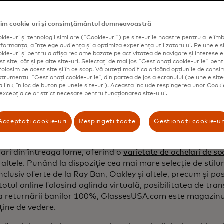
nzările
im cookie-uri și consimțământul dumneavoastră
kie-uri și tehnologii similare ("Cookie-uri") pe site-urile noastre pentru a le îmb
ormanța, a înțelege audiența și a optimiza experiența utilizatorului. Pe unele si
kie-uri și pentru a afișa reclame bazate pe activitatea de navigare și interesele u
t site, cât și pe alte site-uri. Selectați de mai jos "Gestionați cookie-urile" pent
folosim pe acest site și în ce scop. Vă puteți modifica oricând opțiunile de con
nstrumentul "Gestionați cookie-urile", din partea de jos a ecranului (pe unele site
ca link, în loc de buton pe unele site-uri). Aceasta include respingerea unor Cooki
troducere
 excepția celor strict necesare pentru funcționarea site-ului.
isprezece ani, fondatorii
GlassesUSA.com
și-au propus să
Acceptați cookie-uri
Respingeți toate
Gestionați cookie-ur
e înaltă calitate la un preț mai accesibil decât alți furnizo
 mai târziu, compania este acum cel mai mare comerciant
ari din întreaga lume, oferind o
varietate de ochelari de so
 altele. Punând la dispoziție cea mai mare selecție de stilur
inclusiv oferte de la Ray Ban, Oakley și altele, precum și pos
totul online folosind oglinda virtuală, posibilitatea de tran
a returnării banilor 100%, GlassesUSA.com este magazinul
ține de vedere.