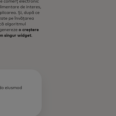
de comerț electronic
imentare de interes,
licarea. Și, după ce
azate pe învățarea
că algoritmul
 genereze
o creștere
 un singur widget
.
 do eiusmod