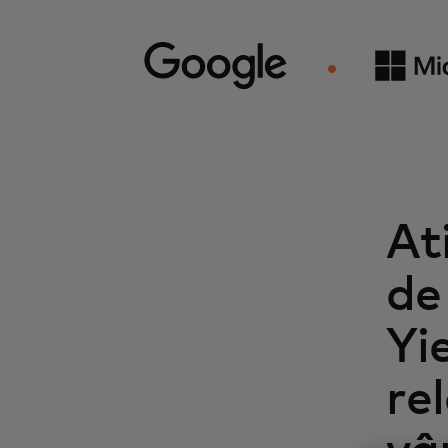
At
de
Yi
rel