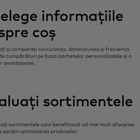
țelege informațiile
spre coș
ți și comparați concurența, dimensiunea și frecvența
 de cumpărături pe baza pachetelor personalizabile și a
or avantajoase.
aluați sortimentele
cați sortimentele care beneficiază cel mai mult afacerea
 sprijini optimizarea produselor