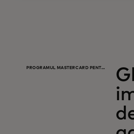
PROGRAMUL MASTERCARD PENTRU
G
COMERȚ CU RIDICATA
i
de
a