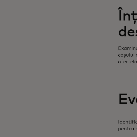
În
de
Examina
coșului
ofertel
Ev
Identifi
pentru a