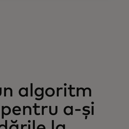
m
n algoritm
pentru a-și
ările la