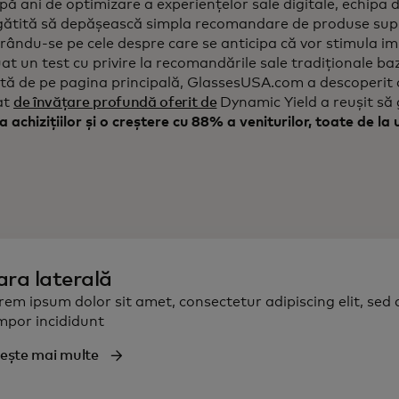
pă ani de optimizare a experiențelor sale digitale, echipa 
gătită să depășească simpla recomandare de produse supl
ându-se pe cele despre care se anticipa că vor stimula imp
at un test cu privire la recomandările sale tradiționale b
ă de pe pagina principală, GlassesUSA.com a descoperit 
at
de învățare profundă oferit de
Dynamic Yield a reușit să
 achizițiilor și o creștere cu 88% a veniturilor, toate de la
ara laterală
rem ipsum dolor sit amet, consectetur adipiscing elit, sed
mpor incididunt
tește mai multe