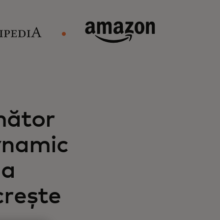
mător
ynamic
da
 crește