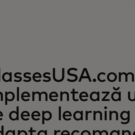
lassesUSA.co
mplementează u
 deep learning 
dapta recomand