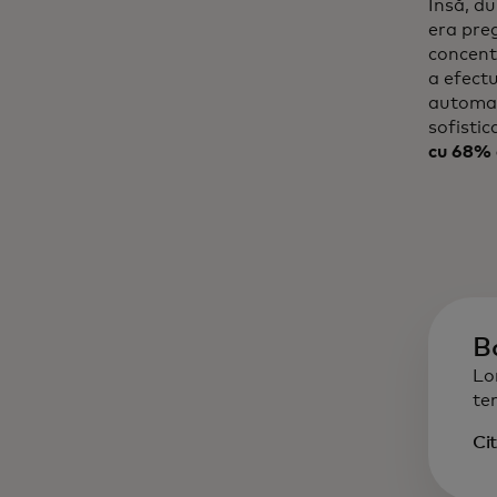
Însă, du
era pre
concentr
a efectu
automat
sofistic
cu 68% a
B
Lo
te
Ci