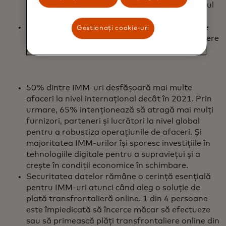
76% nu s-au putut întreține într-un fel sau altul
din cauza unei plăți întârziate/neefectuate.
IMM-urile sunt din ce în ce mai globale, ceea ce
Gestionați cookie-uri
duce la nevoia de soluții de plată transfrontaliere
rapide și sigure.
50% dintre IMM-uri desfășoară mai multe
afaceri la nivel internațional decât în 2021. Prin
urmare, 65% intenționează să atragă mai mulți
furnizori, parteneri și lucrători la nivel global
pentru a robustiza operațiunile de afaceri. Și
majoritatea IMM-urilor își sporesc investițiile în
tehnologiile digitale pentru a supraviețui și a
crește în condiții economice în schimbare.
Securitatea datelor rămâne o cerință esențială
pentru IMM-uri atunci când aleg o soluție de
plată transfrontalieră online. 1 din 4 persoane
este împiedicată să încerce măcar să efectueze
sau să primească plăți transfrontaliere online din