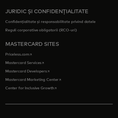
JURIDIC ȘI CONFIDENȚIALITATE
Confidențialitate și responsabilitate privind datele
Reguli corporative obligatorii (RCO-uri)
MASTERCARD SITES
opens in a new tab
Priceless.com
opens in a new tab
Mastercard Services
opens in a new tab
Mastercard Developers
opens in a new tab
Mastercard Marketing Center
opens in a new tab
Center for Inclusive Growth