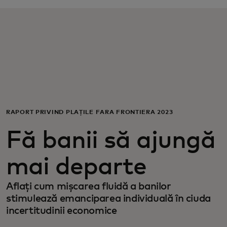
Pentru tine
Pentru companii
Pentru întreaga lume
RAPORT PRIVIND PLĂȚILE FĂRĂ FRONTIERĂ 2023
Pentru inovatori
Fă banii să ajungă
Știri și tendințe
mai departe
Aflați cum mișcarea fluidă a banilor
stimulează emanciparea individuală în ciuda
incertitudinii economice