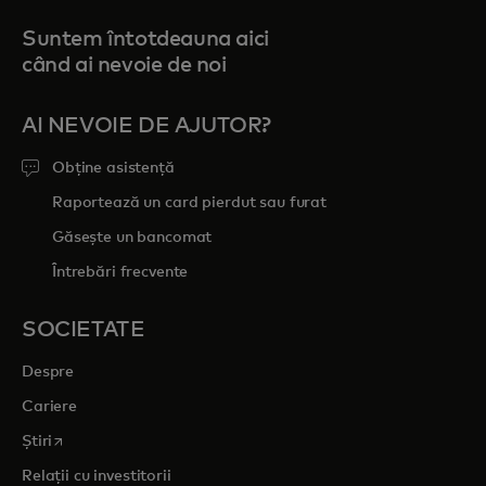
Suntem întotdeauna aici
când ai nevoie de noi
AI NEVOIE DE AJUTOR?
Obține asistență
Raportează un card pierdut sau furat
Găsește un bancomat
Întrebări frecvente
SOCIETATE
Despre
Cariere
opens in a new tab
Știri
Relații cu investitorii