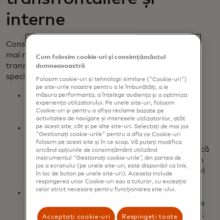
interne
Consumatorii se așteaptă și se bazează din ce în ce
mai mult pe modalități rapide, sigure și fiabile de a
Cum folosim cookie-uri și consimțământul
transfera bani în interiorul și în afara granițelor, în
dumneavoastră
special în climatul economic actual.
Folosim cookie-uri și tehnologii similare ("Cookie-uri")
pe site-urile noastre pentru a le îmbunătăți, a le
Tot mai mulți consumatori caută securitate
măsura performanța, a înțelege audiența și a optimiza
experiența utilizatorului. Pe unele site-uri, folosim
economică, ceea ce alimentează migrația
Cookie-uri și pentru a afișa reclame bazate pe
lucrătorilor și planurile acestora de relocare.
activitatea de navigare și interesele utilizatorilor, atât
Frauda rămâne o preocupare majoră pentru
pe acest site, cât și pe alte site-uri. Selectați de mai jos
"Gestionați cookie-urile" pentru a afla ce Cookie-uri
consumatori atunci când efectuează plăți
folosim pe acest site și în ce scop. Vă puteți modifica
transfrontaliere, deoarece 4 din 10 consideră că
oricând opțiunile de consimțământ utilizând
instrumentul "Gestionați cookie-urile", din partea de
sunt mai predispuși să fie victime ale fraudei în
jos a ecranului (pe unele site-uri, este disponibil ca link,
cadrul unei plăți transfrontaliere decât în cazul
în loc de buton pe unele site-uri). Aceasta include
unei plăți interne.
respingerea unor Cookie-uri sau a tuturor, cu excepția
celor strict necesare pentru funcționarea site-ului.
Plățile transfrontaliere întârziate sau
neefectuate au un impact negativ imediat și pe
termen lung asupra bunăstării consumatorilor.
Acceptați cookie-uri
Respingeți toate