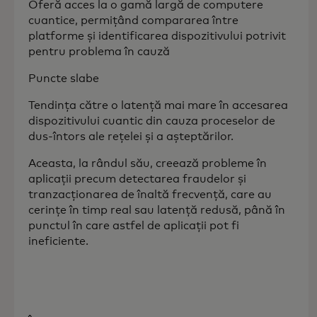
Oferă acces la o gamă largă de computere
cuantice, permițând compararea între
platforme și identificarea dispozitivului potrivit
pentru problema în cauză
Puncte slabe
Tendința către o latență mai mare în accesarea
dispozitivului cuantic din cauza proceselor de
dus-întors ale rețelei și a așteptărilor.
Aceasta, la rândul său, creează probleme în
aplicații precum detectarea fraudelor și
tranzacționarea de înaltă frecvență, care au
cerințe în timp real sau latență redusă, până în
punctul în care astfel de aplicații pot fi
ineficiente.