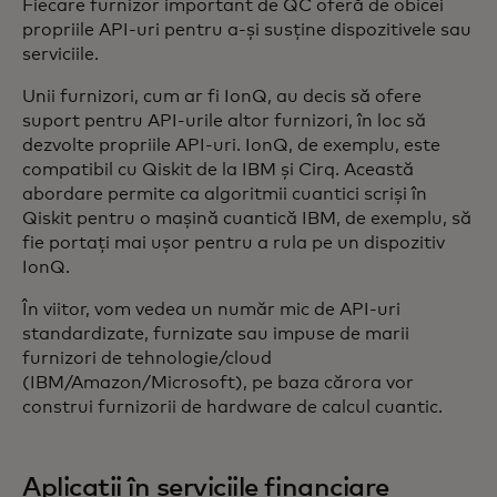
Fiecare furnizor important de QC oferă de obicei
propriile API-uri pentru a-și susține dispozitivele sau
serviciile.
Unii furnizori, cum ar fi IonQ, au decis să ofere
suport pentru API-urile altor furnizori, în loc să
dezvolte propriile API-uri. IonQ, de exemplu, este
compatibil cu Qiskit de la IBM și Cirq. Această
abordare permite ca algoritmii cuantici scriși în
Qiskit pentru o mașină cuantică IBM, de exemplu, să
fie portați mai ușor pentru a rula pe un dispozitiv
IonQ.
În viitor, vom vedea un număr mic de API-uri
standardizate, furnizate sau impuse de marii
furnizori de tehnologie/cloud
(IBM/Amazon/Microsoft), pe baza cărora vor
construi furnizorii de hardware de calcul cuantic.
Aplicații în serviciile financiare