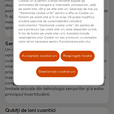
Cookie-uri și pentru a afișa reclame bazate pe
două părți să producă o cheie secretă aleatorie
activitatea de navigare și interesele utilizatorilor, atât
pe acest site, cât și pe alte site-uri. Selectați de mai jos
partajată, cunoscută doar de ele, o cheie care poate
"Gestionați cookie-urile" pentru a afla ce Cookie-uri
fi apoi utilizată pentru criptarea și decriptarea
folosim pe acest site și în ce scop. Vă puteți modifica
oricând opțiunile de consimțământ utilizând
mesajelor. Promite să fie invulnerabil la atacuri de
instrumentul "Gestionați cookie-urile", din partea de
spionaj sau de tip „man-in-the-middle”.
jos a ecranului (pe unele site-uri, este disponibil ca link,
în loc de buton pe unele site-uri). Aceasta include
respingerea unor Cookie-uri sau a tuturor, cu excepția
celor strict necesare pentru funcționarea site-ului.
Senzor cuantic
Un dispozitiv care funcționează prin detectarea
variațiilor microgravitației folosind principiile fizicii
Acceptați cookie-uri
Respingeți toate
cuantice, care se bazează pe manipularea naturii la
nivel submolecular. Sensiunea cuantică utilizează
proprietăți ale mecanicii cuantice, cum ar fi
Gestionați cookie-uri
inseparabilitatea cuantică, interferența cuantică și
comprimarea stărilor cuantice, pentru a depăși
limitele actuale din tehnologia senzorilor și a evita
principiul incertitudinii.
Qubiți de ioni cuantici