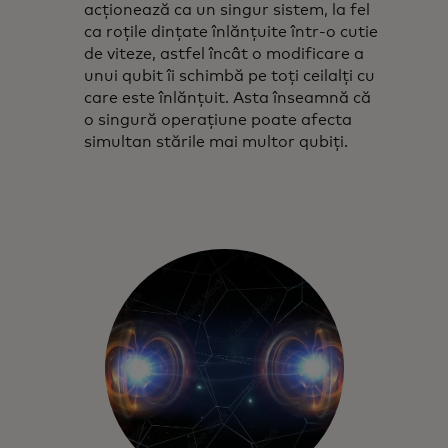
acționează ca un singur sistem, la fel
ca roțile dințate înlănțuite într-o cutie
de viteze, astfel încât o modificare a
unui qubit îi schimbă pe toți ceilalți cu
care este înlănțuit. Asta înseamnă că
o singură operațiune poate afecta
simultan stările mai multor qubiți.