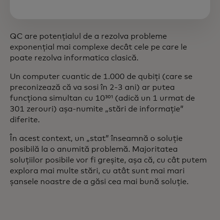
QC are potențialul de a rezolva probleme
exponențial mai complexe decât cele pe care le
poate rezolva informatica clasică.
Un computer cuantic de 1.000 de qubiți (care se
preconizează că va sosi în 2-3 ani) ar putea
funcționa simultan cu 10³⁰¹ (adică un 1 urmat de
301 zerouri) așa-numite „stări de informație”
diferite.
În acest context, un „stat” înseamnă o soluție
posibilă la o anumită problemă. Majoritatea
soluțiilor posibile vor fi greșite, așa că, cu cât putem
explora mai multe stări, cu atât sunt mai mari
șansele noastre de a găsi cea mai bună soluție.