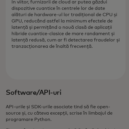
În viitor, furnizorii de cloud ar putea găzdui
dispozitive cuantice în centrele lor de date
alături de hardware-ul lor tradițional de CPU și
GPU, reducând astfel la minimum efectele de
latență și permițând o nouă clasă de aplicații
hibride cuantice-clasice de mare randament și
latență redusă, cum ar fi detectarea fraudelor și
tranzacționarea de înaltă frecvență.
Software/API-uri
API-urile și SDK-urile asociate tind să fie open-
source și, cu câteva excepții, scrise în limbajul de
programare Python.