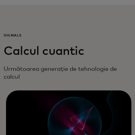
Pentru tine
Pentru companii
SIGNALS
Calcul cuantic
Pentru întreaga lume
Următoarea generație de tehnologie de
Pentru inovatori
calcul
Știri și tendințe