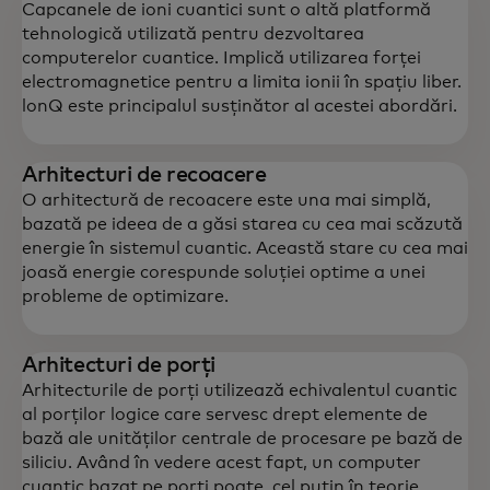
Capcanele de ioni cuantici sunt o altă platformă
tehnologică utilizată pentru dezvoltarea
computerelor cuantice. Implică utilizarea forței
electromagnetice pentru a limita ionii în spațiu liber.
lonQ este principalul susținător al acestei abordări.
Arhitecturi de recoacere
O arhitectură de recoacere este una mai simplă,
bazată pe ideea de a găsi starea cu cea mai scăzută
energie în sistemul cuantic. Această stare cu cea mai
joasă energie corespunde soluției optime a unei
probleme de optimizare.
Arhitecturi de porți
Arhitecturile de porți utilizează echivalentul cuantic
al porților logice care servesc drept elemente de
bază ale unităților centrale de procesare pe bază de
siliciu. Având în vedere acest fapt, un computer
cuantic bazat pe porți poate, cel puțin în teorie,