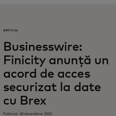
Pentru tine
Pentru companii
ARTICOL
Pentru întreaga lume
Businesswire:
Finicity anunță un
Pentru inovatori
acord de acces
Știri și tendințe
securizat la date
cu Brex
Publicat: 18 decembrie 2020