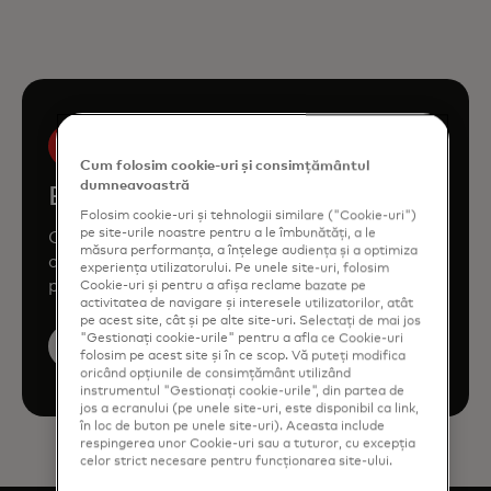
Cum folosim cookie-uri și consimțământul
dumneavoastră
Book a demo
Folosim cookie-uri și tehnologii similare ("Cookie-uri")
pe site-urile noastre pentru a le îmbunătăți, a le
Consult our team to learn how Mastercard
măsura performanța, a înțelege audiența și a optimiza
can enhance your business through our
experiența utilizatorului. Pe unele site-uri, folosim
products and services.
Cookie-uri și pentru a afișa reclame bazate pe
activitatea de navigare și interesele utilizatorilor, atât
pe acest site, cât și pe alte site-uri. Selectați de mai jos
"Gestionați cookie-urile" pentru a afla ce Cookie-uri
Book a demo
folosim pe acest site și în ce scop. Vă puteți modifica
oricând opțiunile de consimțământ utilizând
instrumentul "Gestionați cookie-urile", din partea de
jos a ecranului (pe unele site-uri, este disponibil ca link,
în loc de buton pe unele site-uri). Aceasta include
respingerea unor Cookie-uri sau a tuturor, cu excepția
celor strict necesare pentru funcționarea site-ului.