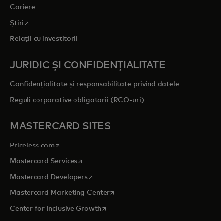
Cariere
opens in a new tab
Știri
Relații cu investitorii
JURIDIC ȘI CONFIDENȚIALITATE
Confidențialitate și responsabilitate privind datele
Reguli corporative obligatorii (RCO-uri)
MASTERCARD SITES
opens in a new tab
Priceless.com
opens in a new tab
Mastercard Services
opens in a new tab
Mastercard Developers
opens in a new tab
Mastercard Marketing Center
opens in a new tab
Center for Inclusive Growth