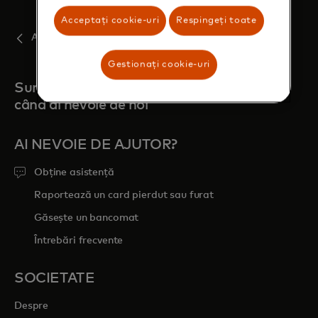
Acceptați cookie-uri
Respingeți toate
Acasă
Gestionați cookie-uri
Suntem întotdeauna aici
când ai nevoie de noi
AI NEVOIE DE AJUTOR?
Obține asistență
Raportează un card pierdut sau furat
Găsește un bancomat
Întrebări frecvente
SOCIETATE
Despre