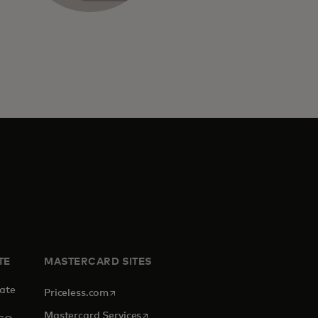
TE
MASTERCARD SITES
tate
opens in a new tab
Priceless.com
opens in a new tab
Mastercard Services