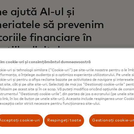
 ajută AI-ul și
eriatele să prevenim
toriile financiare în
cțiile digitale.
im cookie-uri și consimțământul dumneavoastră
riile romantice la tranzacțiile online fictive,
 cu furtul de identitate au făcut numeroase victime în
kie-uri și tehnologii similare ("Cookie-uri") pe site-urile noastre pentru a le îmb
ormanța, a înțelege audiența și a optimiza experiența utilizatorului. Pe unele si
elor fizice și al companiilor. Cu toate acestea, lucrurile
kie-uri și pentru a afișa reclame bazate pe activitatea de navigare și interesele u
chimbe.
t site, cât și pe alte site-uri. Selectați de mai jos "Gestionați cookie-urile" pent
folosim pe acest site și în ce scop. Vă puteți modifica oricând opțiunile de con
nstrumentul "Gestionați cookie-urile", din partea de jos a ecranului (pe unele site
ca link, în loc de buton pe unele site-uri). Aceasta include respingerea unor Cooki
 excepția celor strict necesare pentru funcționarea site-ului.
Acceptați cookie-uri
Respingeți toate
Gestionați cookie-ur
împotriva fraudei de la