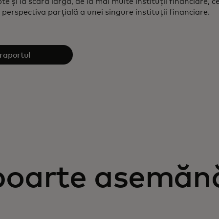
te și la scară largă, de la mai multe instituții financiare, 
 perspectiva parțială a unei singure instituții financiare.
raportul
oarte asemăn