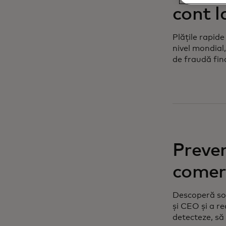
cont l
Plățile rapid
nivel mondial
de fraudă fin
Preven
comer
Descoperă so
și CEO și a re
detecteze, să 