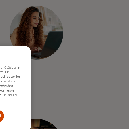
unătăți, a le
te-uri,
tilizatorilor,
ru a afla ce
simțământ
-uri, este
e-uri sau a
i