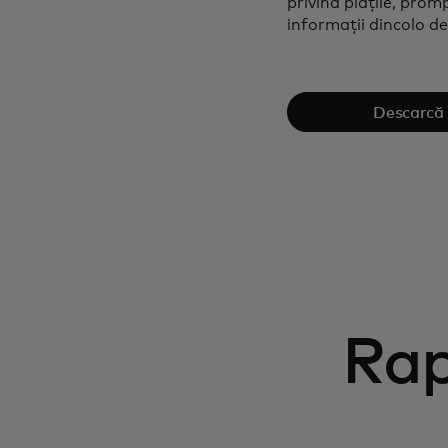
privind plățile, promp
informații dincolo de
Descarcă 
Rap