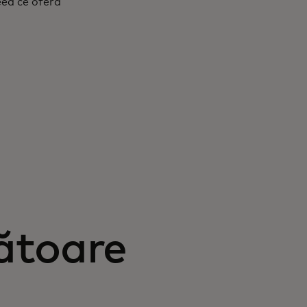
ceea ce oferă
ătoare