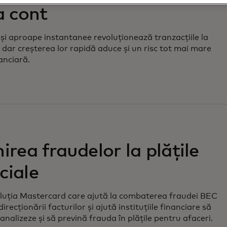
a cont
e și aproape instantanee revoluționează tranzacțiile la
, dar creșterea lor rapidă aduce și un risc tot mai mare
anciară.
irea fraudelor la plățile
ciale
luția Mastercard care ajută la combaterea fraudei BEC
direcționării facturilor și ajută instituțiile financiare să
analizeze și să prevină frauda în plățile pentru afaceri.