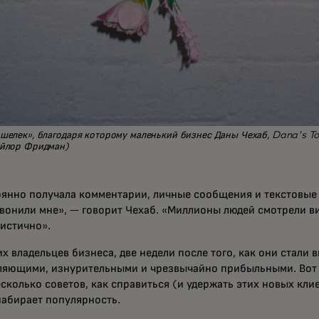
шелек», благодаря которому маленький бизнес Даны Чехаб, Dana's To
ейлор Фридман)
оянно получала комментарии, личные сообщения и текстовые
звонили мне», — говорит Чехаб. «Миллионы людей смотрели в
истично».
х владельцев бизнеса, две недели после того, как они стали
яющими, изнурительными и чрезвычайно прибыльными. Вот ч
сколько советов, как справиться (и удержать этих новых кли
набирает популярность.