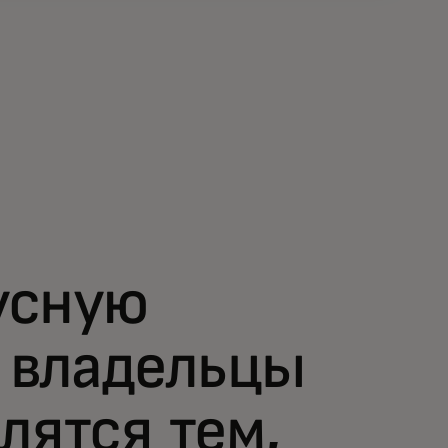
усную
и владельцы
лятся тем,