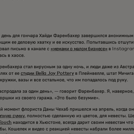
 день для гончара Хайди Фаренбахер завершился анонимным
щим ее деловую хватку и ее искусство. Попытавшись отшути
овал письмо в канале с
«мемами о малом бизнесе»
в Instagram
сь в хаосе.
енбахера стал вирусным за одну ночь, и люди даже из Австр
лях от ее
студии Bella Joy Pottery
в Плейнвелле, штат Мичига
кружки, вазы и все остальное, что им попадалось под руку.
аспродала за один день», — говорит Фаренбахер. Я, наверное,
оршки из своего гаража. «Это было безумие».
й момент флориста Даны Чехаб пришелся на апрель, когда он
епную сумку
, полностью сделанную из цветов, для невесты. Ш
Touch
находится в Хьюстоне, всегда дарит своим невестам что
ьбы. Кошелек и видео с реакцией невесты набрали более милл