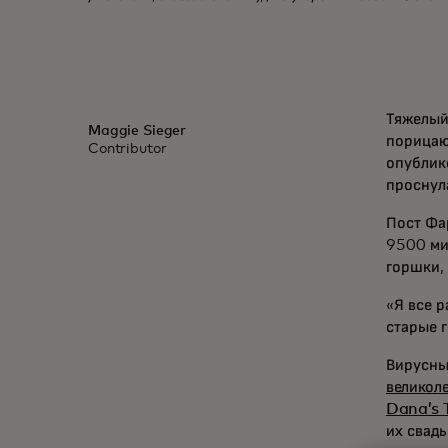
Тяжелый
Maggie Sieger
порицаю
Contributor
опублик
проснула
Пост Фар
9500 ми
горшки, 
«Я все р
старые г
Вирусны
великол
Dana’s 
их свад