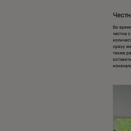
Честн
Во врем
честна 
количес
сразу ж
также р
оставить
изначаль