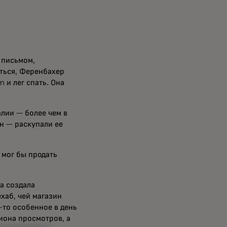
 письмом,
ться, Ференбахер
 и лег спать. Она
алии — более чем в
н — раскупали ее
 мог бы продать
а создала
ехаб, чей магазин
-то особенное в день
иона просмотров, а