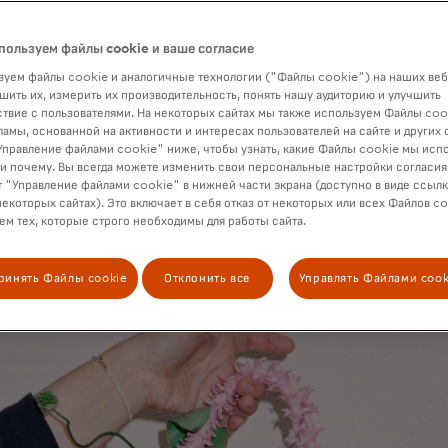
е больше после того, как свадебная платформа репостнула ег
пользуем файлы cookie и ваше согласие
уем файлы cookie и аналогичные технологии ("Файлы cookie") на наших веб
шить их, измерить их производительность, понять нашу аудиторию и улучшить
твие с пользователями. На некоторых сайтах мы также используем Файлы coo
ламы, основанной на активности и интересах пользователей на сайте и других 
правление файлами cookie" ниже, чтобы узнать, какие Файлы cookie мы исп
 и почему. Вы всегда можете изменить свои персональные настройки согласия
 "Управление файлами cookie" в нижней части экрана (доступно в виде ссыл
некоторых сайтах). Это включает в себя отказ от некоторых или всех Файлов co
м тех, которые строго необходимы для работы сайта.
ринять Файлы cookie
Отклонить все
Управлять Файлами cook