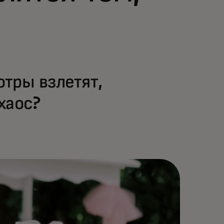
отры взлетят,
хаос?