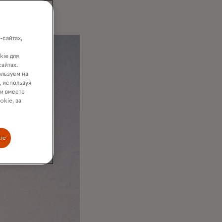
о.
-сайтах,
kie для
сайтах.
ользуем на
, используя
ки вместо
okie, за
ie