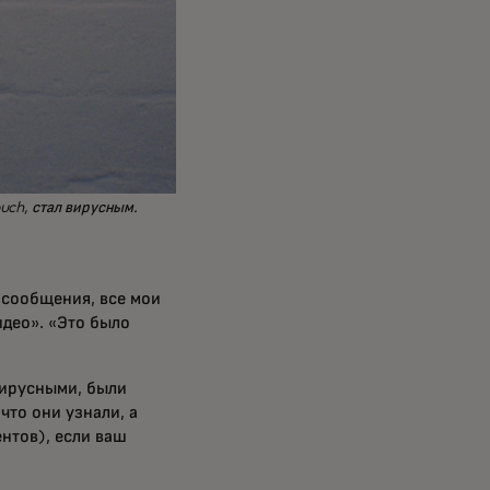
uch, стал вирусным.
 сообщения, все мои
идео». «Это было
 вирусными, были
то они узнали, а
ентов), если ваш