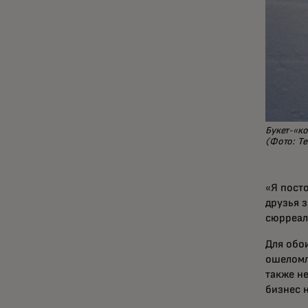
Букет-«ко
(Фото: Т
«Я пост
друзья 
сюрреал
Для обои
ошеломл
также не
бизнес 