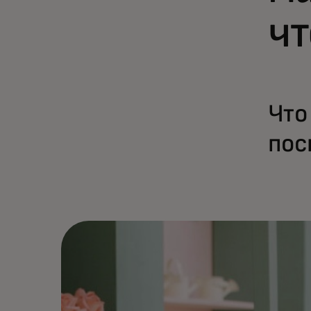
чт
Что
пос