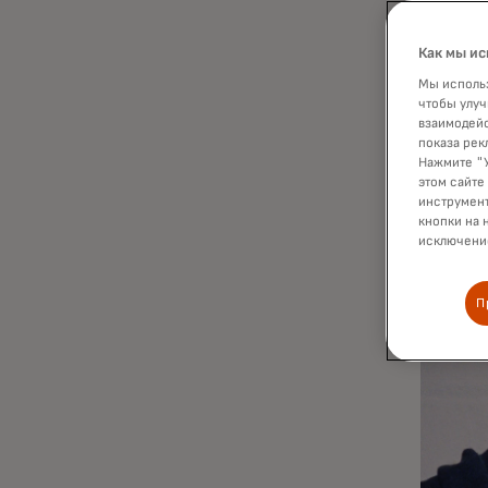
затем ещ
Как мы ис
Мы использ
чтобы улуч
взаимодейс
показа рек
Нажмите "У
этом сайте
инструмент
кнопки на 
исключение
П