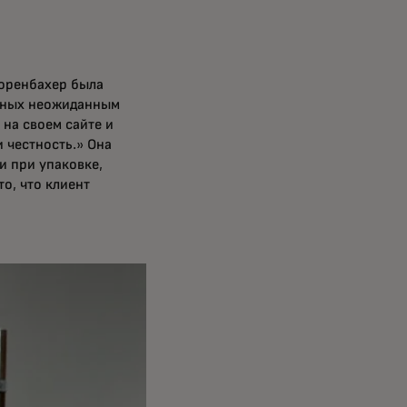
Форенбахер была
анных неожиданным
на своем сайте и
 честность.» Она
и при упаковке,
то, что клиент