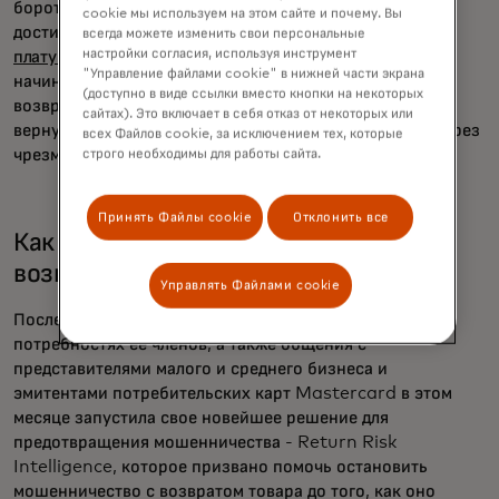
бороться с мошенничеством с возвратом усложняют
cookie мы используем на этом сайте и почему. Вы
достижение этого. Розничные продавцы увеличивают
всегда можете изменить свои персональные
настройки согласия, используя инструмент
плату за доставку
и пополнение запасов, а также
"Управление файлами cookie" в нижней части экрана
начинают требовать больше бумажной волокиты для
(доступно в виде ссылки вместо кнопки на некоторых
возврата. В результате легальные покупатели могут не
сайтах). Это включает в себя отказ от некоторых или
вернуться продавцу, если им приходится проходить через
всех Файлов cookie, за исключением тех, которые
чрезмерные трудности, чтобы вернуть товар.
строго необходимы для работы сайта.
Принять Файлы cookie
Отклонить все
Как сократить возвраты платежей и
возврат злоупотреблений
Управлять Файлами cookie
После консультаций с MAG о специфических
потребностях ее членов, а также общения с
представителями малого и среднего бизнеса и
эмитентами потребительских карт Mastercard в этом
месяце запустила свое новейшее решение для
предотвращения мошенничества - Return Risk
Intelligence, которое призвано помочь остановить
мошенничество с возвратом товара до того, как оно