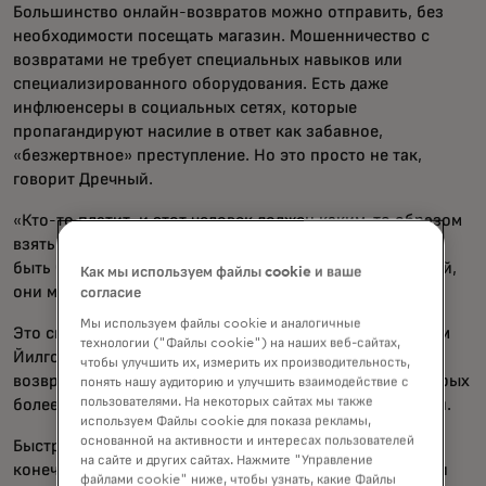
Большинство онлайн-возвратов можно отправить, без
необходимости посещать магазин. Мошенничество с
возвратами не требует специальных навыков или
специализированного оборудования. Есть даже
инфлюенсеры в социальных сетях, которые
пропагандируют насилие в ответ как забавное,
«безжертвное» преступление. Но это просто не так,
говорит Дречный.
«Кто-то платит, и этот человек должен каким-то образом
взять на себя эти расходы», — говорит он. «Это может
быть что угодно — ритейлеру придётся отпустить людей,
Как мы используем файлы cookie и ваше
они могут даже закрыться.»
согласие
Мы используем файлы cookie и аналогичные
Это связано с тем, что затраты значительны. По словам
технологии ("Файлы cookie") на наших веб-сайтах,
Йилгорена, в 2024 году Mastercard обработает
чтобы улучшить их, измерить их производительность,
возвраты на сумму 125 миллиардов долларов, из которых
понять нашу аудиторию и улучшить взаимодействие с
пользователями. На некоторых сайтах мы также
более 17 миллиардов долларов будут мошенническими.
используем Файлы cookie для показа рекламы,
основанной на активности и интересах пользователей
Быстрый и простой потребительский опыт — это
на сайте и других сайтах. Нажмите "Управление
конечная цель для большинства торговцев, но попытки
файлами cookie" ниже, чтобы узнать, какие Файлы