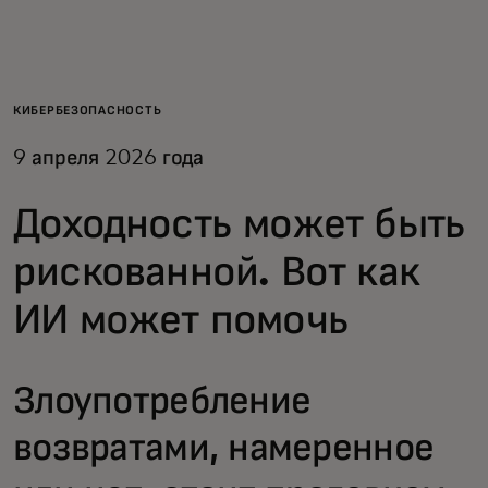
Для вас
Для бизнеса
КИБЕРБЕЗОПАСНОСТЬ
9 апреля 2026 года
Для всего мира
Доходность может быть
Для новаторов
рискованной. Вот как
ИИ может помочь
Новости и тренды
Злоупотребление
возвратами, намеренное