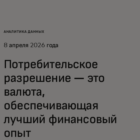
Для вас
Для бизнеса
АНАЛИТИКА ДАННЫХ
8 апреля 2026 года
Для всего мира
Потребительское
Для новаторов
разрешение — это
валюта,
Новости и тренды
обеспечивающая
лучший финансовый
опыт