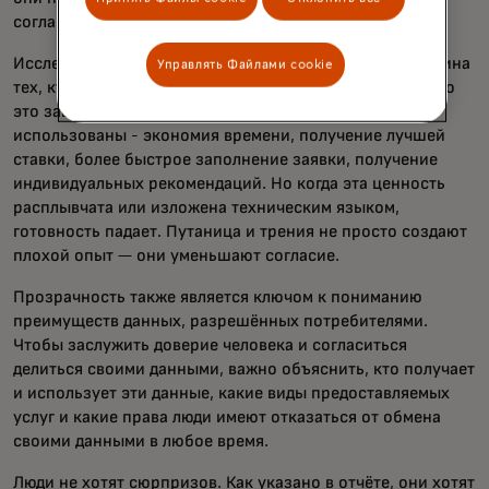
соглашении?
Исследование Mastercard показало, что почти половина
Управлять Файлами cookie
тех, кто готов поделиться своими данными, говорит, что
это зависит от понимания того, для чего они будут
использованы - экономия времени, получение лучшей
ставки, более быстрое заполнение заявки, получение
индивидуальных рекомендаций. Но когда эта ценность
расплывчата или изложена техническим языком,
готовность падает. Путаница и трения не просто создают
плохой опыт — они уменьшают согласие.
Прозрачность также является ключом к пониманию
преимуществ данных, разрешённых потребителями.
Чтобы заслужить доверие человека и согласиться
делиться своими данными, важно объяснить, кто получает
и использует эти данные, какие виды предоставляемых
услуг и какие права люди имеют отказаться от обмена
своими данными в любое время.
Люди не хотят сюрпризов. Как указано в отчёте, они хотят