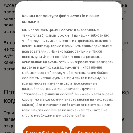
Access к открытию счета. Но ценность согласия — это не
просто сумма доллара, а вопрос о построении доверия с
Как мы используем файлы cookie и ваше
клиентами, которые с большей вероятностью останутся
согласие
лояльными, если понимают и контролируют
Мы используем файлы cookie и аналогичные
использование их данных.
технологии ("Файлы cookie") на наших веб-сайтах,
чтобы улучшить их, измерить их производительность,
Это значит, что получение разрешения потребителя — это
понять нашу аудиторию и улучшить взаимодействие с
не только соблюдение юридических обязательств. Речь
пользователями. На некоторых сайтах мы также
идёт о том, чтобы обеспечить лучший опыт и показать
используем Файлы cookie для показа рекламы,
клиенту, что вы — поставщик, с которым стоит
основанной на активности и интересах пользователей
на сайте и других сайтах. Нажмите "Управление
оставаться.
файлами cookie" ниже, чтобы узнать, какие Файлы
cookie мы используем на этом сайте и почему. Вы
всегда можете изменить свои персональные
настройки согласия, используя инструмент
Потребители будут делиться — но только
"Управление файлами cookie" в нижней части экрана
когда ценность очевидна
(доступно в виде ссылки вместо кнопки на некоторых
сайтах). Это включает в себя отказ от некоторых или
всех Файлов cookie, за исключением тех, которые
Одним из самых важных выводов этого исследования
строго необходимы для работы сайта.
является то, что большинство потребителей в принципе
открыты к обмену данными. Остаётся два вопроса: что
они получают взамен и насколько уверены в таком
Принять Файлы cookie
Отклонить все