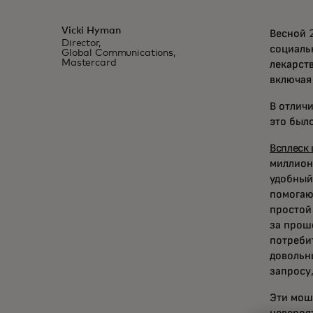
Vicki Hyman
Весной 
Director,
социаль
Global Communications,
Mastercard
лекарст
включая
В отличи
это был
Всплеск
миллион
удобный
помогаю
простой
за прош
потреби
довольн
запросу
Эти мош
невероя