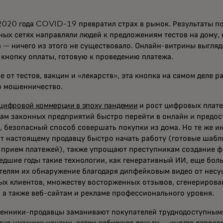
2020 года COVID-19 превратил страх в рынок. Результаты по
ных сетях направляли людей к предложениям тестов на дому, 
в — ничего из этого не существовало. Онлайн-витрины выгля
 кнопку оплаты, готовую к проведению платежа.
е от тестов, вакцин и «лекарств», эта кнопка на самом деле р
о мошенничество.
 цифровой коммерции в эпоху пандемии
и рост цифровых плат
ам законных предприятий быстро перейти в онлайн и предос
, безопасный способ совершать покупки из дома. Но те же и
т настоящему продавцу быстро начать работу (готовые шабло
 прием платежей), также упрощают преступникам создание 
едшие годы такие технологии, как генеративный ИИ, еще бо
телям их обнаружение благодаря дипфейковым видео от нес
ых клиентов, множеству восторженных отзывов, сгенерирова
, а также веб-сайтам и рекламе профессионального уровня.
енники-продавцы заманивают покупателей труднодоступным
тно низкими ценами, затем забирают деньги — иногда отправ