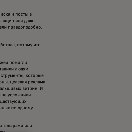
иска и посты в
вакцин или даже
дели правдоподобно,
аботала, потому что
ежей помогли
тавили людям
нструменты, которые
ны, целевая реклама,
фальшивых витрин. И
льше усложнили
уществующих
нных по одному
и товарами или
ляя