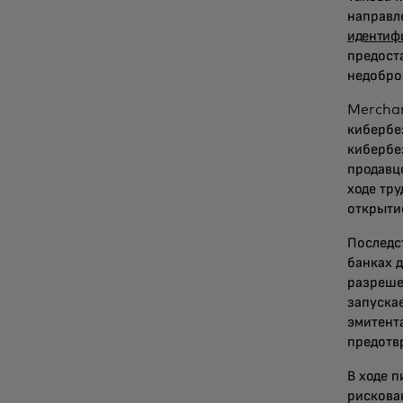
направл
идентиф
предост
недобро
Merchan
кибербе
кибербе
продавц
ходе тр
открыти
Последс
банках 
разреше
запуска
эмитент
предотв
В ходе 
рискова