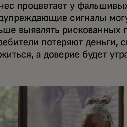
нес процветает у фальшивых
дупреждающие сигналы могу
ьше выявлять рискованных 
ребители потеряют деньги, 
житься, а доверие будет утр