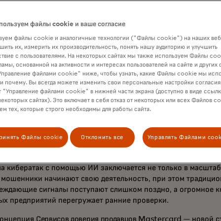
ественную подделку, а часто и вовсе ничего — и исчезают. Э
а, но она может превратиться в проблему кражи карты. Некот
пользуем файлы cookie и ваше согласие
лужат фишинговыми операциями, где мошенники собирают да
уем файлы cookie и аналогичные технологии ("Файлы cookie") на наших веб
ния собственных мошеннических покупок или перепродажи д
шить их, измерить их производительность, понять нашу аудиторию и улучшить
е. По данным отчета
«Global State of Scams 2025»
организац
твие с пользователями. На некоторых сайтах мы также используем Файлы coo
liance, потребители по всему миру потеряли $442 миллиарда
ламы, основанной на активности и интересах пользователей на сайте и других 
правление файлами cookie" ниже, чтобы узнать, какие Файлы cookie мы исп
чества.
 и почему. Вы всегда можете изменить свои персональные настройки согласия
 "Управление файлами cookie" в нижней части экрана (доступно в виде ссыл
я коммерция работает только тогда, когда люди доверяют том
некоторых сайтах). Это включает в себя отказ от некоторых или всех Файлов co
ону экрана, — говорит Энн Джонсон, исполнительный вице-п
м тех, которые строго необходимы для работы сайта.
и безопасности
в Mastercard. Если мы позволим мошенника
 себя за легальный бизнес, мы не просто теряем деньги — мы
имо обеспечить это доверие на благо всей цифровой экосист
ринять Файлы cookie
Отклонить все
Управлять Файлами cook
ов и честных продавцов, которые пытаются развиваться.»
а кибератак с помощью ИИ заключается не только в масштабе,
 мошенники начинают свою деятельность, при этом традици
еждающие сигналы поступают слишком поздно, а огромное к
ых предприятий перегружает ранние проверки.
концепция
Сервисов доверия продавцов Mastercard
— новой с