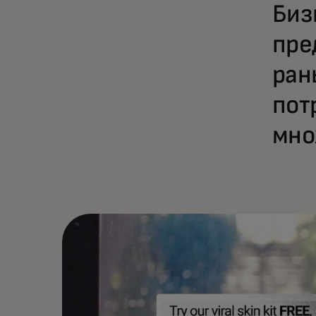
Биз
пре
ран
пот
мно