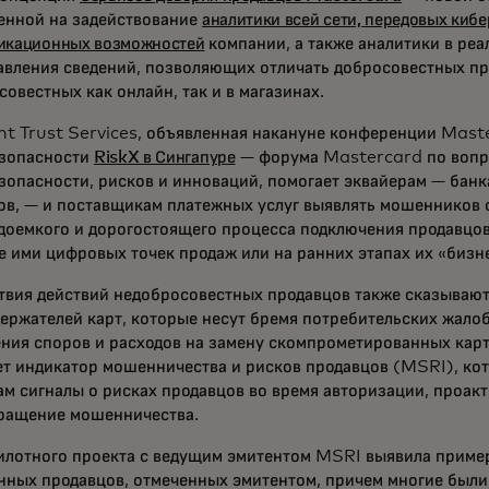
енной на задействование
аналитики всей сети, передовых кибе
икационных возможностей
компании, а также аналитики в реа
авления сведений, позволяющих отличать добросовестных пр
совестных как онлайн, так и в магазинах.
t Trust Services, объявленная накануне конференции Mast
зопасности
RiskX в Сингапуре
— форума Mastercard по воп
зопасности, рисков и инноваций, помогает эквайерам — ба
ов, — и поставщикам платежных услуг выявлять мошенников 
удоемкого и дорогостоящего процесса подключения продавцо
е ими цифровых точек продаж или на ранних этапах их «бизн
твия действий недобросовестных продавцов также сказывают
держателей карт, которые несут бремя потребительских жалоб
ния споров и расходов на замену скомпрометированных кар
ет индикатор мошенничества и рисков продавцов (MSRI), ко
ам сигналы о рисках продавцов во время авторизации, проак
ращение мошенничества.
пилотного проекта с ведущим эмитентом MSRI выявила прим
нных продавцов, отмеченных эмитентом, причем многие были