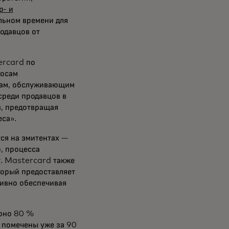
р- и
льном времени для
одавцов от
ercard по
росам
нкам, обслуживающим
среди продавцов в
в, предотвращая
еса».
ся на эмитентах —
, процесса
т. Mastercard также
торый предоставляет
тивно обеспечивая
ерно 80 %
 помечены уже за 90