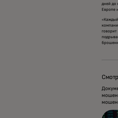
дней до
Европе 
«Каждый
компани
говорит
подрыва
брошенн
Смотр
Докуме
мошенн
мошенн