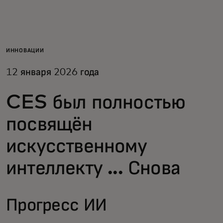
Для вас
Для бизнеса
ИННОВАЦИИ
12 января 2026 года
Для всего мира
CES был полностью
Для новаторов
посвящён
искусственному
Новости и тренды
интеллекту ... Снова
Прогресс ИИ