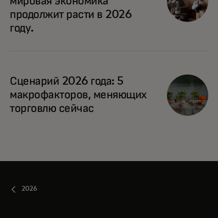
мировая экономика
продолжит расти в 2026
году.
opens in a new tab
Сценарий 2026 года: 5
макрофакторов, меняющих
торговлю сейчас
2026