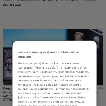
этого года.
Как мы используем файлы cookie и ваше
согласие
Мы используем файлы cookie и аналогичные
технологии ("Файлы cookie") на наших веб-сайтах,
чтобы улучшить их, измерить их производительность,
понять нашу аудиторию и улучшить взаимодействие с
пользователями. На некоторых сайтах мы также
используем Файлы cookie для показа рекламы,
Генеральный директор AMD Лиза Су демонстрирует новейшие AI-
основанной на активности и интересах пользователей
чипы компании на своей основной презентации на CES 2026 в
на сайте и других сайтах. Нажмите "Управление
Лас-Вегасе. (Фото: Ассоциация потребительских технологий
файлами cookie" ниже, чтобы узнать, какие Файлы
[CTA])
cookie мы используем на этом сайте и почему. Вы