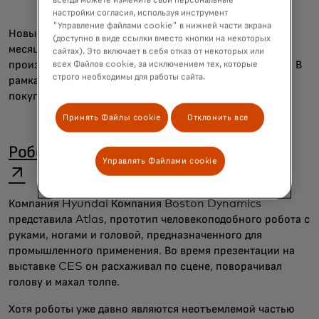
всегда можете изменить свои персональные
настройки согласия, используя инструмент
"Управление файлами cookie" в нижней части экрана
Новые продукты появились всего через несколько
(доступно в виде ссылки вместо кнопки на некоторых
месяцев после того, как AMD подписала соглашение с
сайтах). Это включает в себя отказ от некоторых или
производителем ChatGPT OpenAI на поставку чипов. В
всех Файлов cookie, за исключением тех, которые
строго необходимы для работы сайта.
рамках этой сделки OpenAI также получает опцию
покупки до 10% акций AMD.
Принять Файлы cookie
Отклонить все
ope
Роботы: смешанный набор инноваций
Управлять Файлами cookie
Компания Hyundai
Компания Boston Dynamics
представила Atlas, прототип человекоподобного робота с
руками, ногами и головой, предназначенного для
промышленного применения. Во время презентации на
выставке CES он расхаживал по сцене, поворачивал
голову и махал толпе.
Хотя роботы уже давно являются неотъемлемой частью