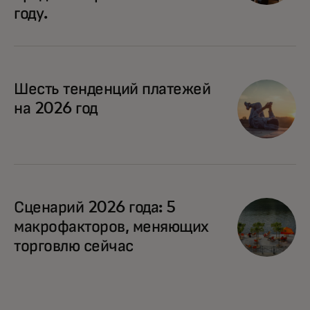
году.
Шесть тенденций платежей
на 2026 год
opens in a new tab
Сценарий 2026 года: 5
макрофакторов, меняющих
торговлю сейчас