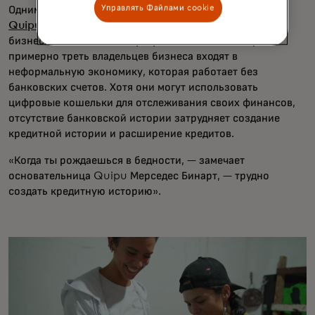
Управлять Файлами cookie
Одним из победителей стала
колумбийская компания
Quipu
, предоставляющая микрокредиты владельцам
бизнеса без банковских услуг. В Латинской Америке
примерно треть владельцев бизнеса входят в
неформальную экономику, которая работает без
банковских счетов. Хотя они могут использовать
цифровые кошельки для отслеживания своих финансов,
отсутствие банковской истории затрудняет создание
кредитной истории и расширение кредитов.
«Когда ты рождаешься в бедности, — замечает
основательница Quipu Мерседес Бинарт, — трудно
создать кредитную историю».