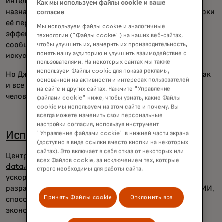
интеллекта для ведения заметок во время встреч,
Как мы используем файлы cookie и ваше
назначения встреч, рассылки массовых писем и проверки
согласие
её переписки на тон и точность. Это повышает её
Мы используем файлы cookie и аналогичные
эффективность на работе, и она не единственная: она
технологии ("Файлы cookie") на наших веб-сайтах,
сообщает, что 78% владельцев бизнеса считают, что
чтобы улучшить их, измерить их производительность,
понять нашу аудиторию и улучшить взаимодействие с
искусственный интеллект помог им сэкономить время.
пользователями. На некоторых сайтах мы также
используем Файлы cookie для показа рекламы,
Но Джонс подчёркивает, что ИИ — это инструмент, и, как
основанной на активности и интересах пользователей
и все инструменты, он не работает эффективно без
на сайте и других сайтах. Нажмите "Управление
человеческого контроля.
файлами cookie" ниже, чтобы узнать, какие Файлы
cookie мы используем на этом сайте и почему. Вы
всегда можете изменить свои персональные
настройки согласия, используя инструмент
Использование ИИ во благо
"Управление файлами cookie" в нижней части экрана
(доступно в виде ссылки вместо кнопки на некоторых
сайтах). Это включает в себя отказ от некоторых или
Центр инклюзивного роста Mastercard и
всех Файлов cookie, за исключением тех, которые
data.com
Конкурс «Искусственный интеллект для
строго необходимы для работы сайта.
ускорения инклюзивности» призвал стартапы
разрабатывать и масштабировать решения на основе ИИ,
Принять Файлы cookie
Отклонить все
способствующие инклюзивности и расширению
экономических возможностей.