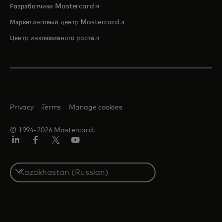
opens in a new tab
Разработчики Mastercard
opens in a new tab
Маркетинговый центр Mastercard
opens in a new tab
Центр инклюзивного роста
Privacy
Terms
Manage cookies
© 1994-2026 Mastercard.
LinkedIn
Facebook
Twitter/X
Youtube
Select
a
country