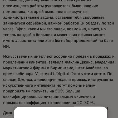
В славные дни американского офиса одним из
преимуществ работы руководителя было наличие
помощника, который выполнял все скучные
административные задачи, оставляя тебя свободным
заниматься серьёзной, важной работой (и обедать по три
часа). Офис, каким мы его знали, возможно, исчез, но
теперь каждый в больших и маленьких офисах может
иметь ассистента или хотя бы набор приложений на базе
ИИ.
Искусственный интеллект особенно полезен в продажах и
привлечении клиентов, заявила Жаклин Джонс, владелица
маркетинговой фирмы в Бирмингеме, штат Алабама, во
время вебинара Microsoft Digital Doors этим летом. По
словам Джонса, анализируя модели продаж, инструменты
искусственного интеллекта могут помочь малым
предприятиям получать на 50% больше
квалифицированных потенциальных клиентов и
повышать коэффициент конверсии на 20-30%.
Джонс также использует инструменты искусственного