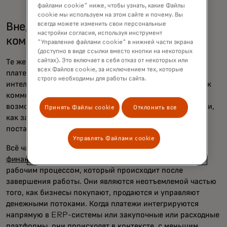
файлами cookie" ниже, чтобы узнать, какие Файлы
cookie мы используем на этом сайте и почему. Вы
всегда можете изменить свои персональные
Внедрение потребительского опыта в
настройки согласия, используя инструмент
коммерческие платежи
"Управление файлами cookie" в нижней части экрана
(доступно в виде ссылки вместо кнопки на некоторых
сайтах). Это включает в себя отказ от некоторых или
Те же принципы, которые изменили потребительские
всех Файлов cookie, за исключением тех, которые
платежи — скорость, простота, доверие и
строго необходимы для работы сайта.
интеллектуальность — в равной степени применимы и к
коммерческим операциям. Это означает расширение
возможностей управления в один клик на такие области,
Принять Файлы cookie
Отклонить все
как закупки, расчеты с поставщиками, платежи
поставщикам, деловые поездки и выплаты.
Управлять Файлами cookie
Всё чаще этот сдвиг обеспечивается
встроенными
финансами
. Платежи больше не являются отдельным
рабочим процессом, который происходит после
завершения работы. Они являются неотъемлемой частью
того, как бизнесы покупают, продаются и управляют
денежными потоками. Когда платежи интегрируются
напрямую в ERP-системы или закупочные или расходные
платформы, они происходят в контексте, с меньшим