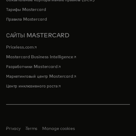
Обязательные корпоративные правила (BCR)
Тарифы Mastercard
Правила Mastercard
САЙТЫ MASTERCARD
opens in a new tab
Priceless.com
opens in a new tab
Mastercard Business Intelligence
opens in a new tab
Разработчики Mastercard
opens in a new tab
Маркетинговый центр Mastercard
opens in a new tab
Центр инклюзивного роста
Privacy
Terms
Manage cookies