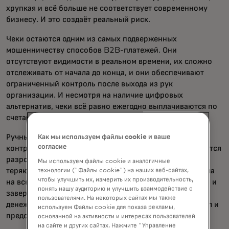
хрупкая и всё больше не соответствует современному
бизнесу. И это создаёт реальный риск.
Чеки остаются одним из самых подверженных
мошенничеству способов B2B-платежей. Они
отсутствуют видимости в реальном времени, их сложно
отслеживать от начала до конца, и они обеспечивают
ограниченный контроль после выхода из рук
организации. И несмотря на наличие цифровых
альтернатив, чеки всё равно ежегодно выплачиваются по
счетам на триллионы долларов.
Ручные процессы также ограничивают возможности
Как мы используем файлы cookie и ваше
согласие
контроля. Когда данные поступают с задержкой, являются
разрозненными или неполными, финансовые отделы
Мы используем файлы cookie и аналогичные
теряют возможность отслеживать ход платежного цикла
технологии ("Файлы cookie") на наших веб-сайтах,
чтобы улучшить их, измерить их производительность,
на всех этапах — от выставления счета до утверждения и
понять нашу аудиторию и улучшить взаимодействие с
завершения сделки. Это затрудняет управление
пользователями. На некоторых сайтах мы также
денежными потоками, обеспечение соблюдения правил и
используем Файлы cookie для показа рекламы,
предотвращение мошенничества.
основанной на активности и интересах пользователей
на сайте и других сайтах. Нажмите "Управление