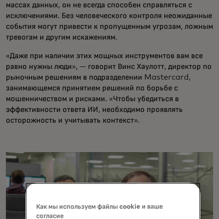
массах данных, он не всегда способен справляться с
исключениями. Без человеческого контроля неожиданные
события могут привести к пропущенным угрозам, ложным
тревогам и другим искажениям.
«Даже при наличии этих мощных инструментов вам все
равно нужны люди», — говорит Винс Хаулотт, директор по
рыночным решениям в подразделении Mastercard,
занимающемся принятием решений по борьбе с
мошенничеством и рисками. «Чтобы убедиться в
эффективности ответа ИИ, необходимо проявлять
осторожность и учитывать контекст».
Как мы используем файлы cookie и ваше
согласие