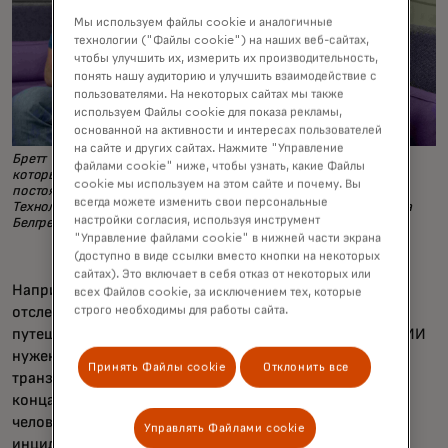
Мы используем файлы cookie и аналогичные
технологии ("Файлы cookie") на наших веб-сайтах,
чтобы улучшить их, измерить их производительность,
понять нашу аудиторию и улучшить взаимодействие с
пользователями. На некоторых сайтах мы также
используем Файлы cookie для показа рекламы,
основанной на активности и интересах пользователей
на сайте и других сайтах. Нажмите "Управление
Бретт Томсон (слева) и Винс Хаулотт — два киберэксперта,
файлами cookie" ниже, чтобы узнать, какие Файлы
которые помогают клиентам Mastercard противостоять
cookie мы используем на этом сайте и почему. Вы
постоянно развивающимся атакам по всему миру из
всегда можете изменить свои персональные
Технологического центра компании в Сент-Луисе. (Фото: Мира
настройки согласия, используя инструмент
Белгрейв)
"Управление файлами cookie" в нижней части экрана
(доступно в виде ссылки вместо кнопки на некоторых
сайтах). Это включает в себя отказ от некоторых или
Например, системы искусственного интеллекта
всех Файлов cookie, за исключением тех, которые
отслеживали использование кредитных карт
строго необходимы для работы сайта.
путешественника во время его отпуска в Мексике. Но ИИ
нужен был человек, чтобы сказать ему, что в двух
Принять Файлы cookie
Отклонить все
транзакциях, быстро сменяющихся подряд, на разных
концах страны, есть что-то странное, и нужен был
человек, чтобы показать, как следить за подобными
Управлять Файлами cookie
инцидентами в будущем.