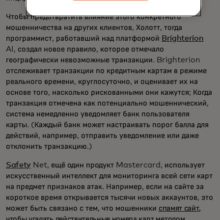
Чтобы предотвратить влияние этого конкретного
мошенничества на других клиентов, Холотт, тогда
программист, работавший над платформой
Brighterion
AI, создал новое правило, которое отмечало
географически невозможные транзакции. Brighterion
отслеживает транзакции по кредитным картам в режиме
реального времени, круглосуточно, и оценивает их на
основе того, насколько рискованными они кажутся; Когда
транзакция отмечена как потенциально мошеннический,
система немедленно уведомляет банк пользователя
карты. (Каждый банк может настраивать порог балла для
действий, например, отправить уведомление или даже
отклонить транзакцию.)
Safety
Net, ещё один продукт Mastercard, использует
искусственный интеллект для мониторинга всей сети карт
на предмет признаков атак. Например, если на сайте за
короткое время открывается тысячи новых аккаунтов, это
может быть связано с тем, что мошенники
спамят сайт,
чтобы угадать действительные номера карт
методом