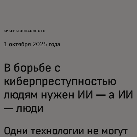
Для вас
Для бизнеса
КИБЕРБЕЗОПАСНОСТЬ
1 октября 2025 года
Для всего мира
В борьбе с
Для новаторов
киберпреступностью
Новости и тренды
людям нужен ИИ — а ИИ
— люди
Одни технологии не могут