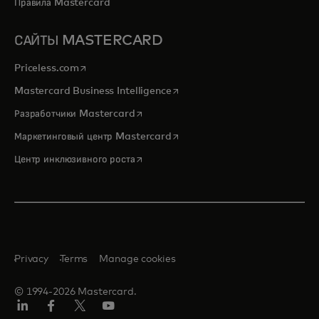
Правила Mastercard
САЙТЫ MASTERCARD
opens in a new tab
Priceless.com
opens in a new tab
Mastercard Business Intelligence
opens in a new tab
Разработчики Mastercard
opens in a new tab
Маркетинговый центр Mastercard
opens in a new tab
Центр инклюзивного роста
Privacy
Terms
Manage cookies
© 1994-2026 Mastercard.
LinkedIn
Facebook
Twitter/X
Youtube