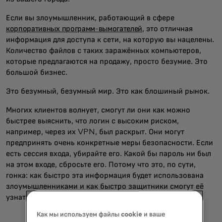
Если вы злоумышленник, работающий в сфере
корпоративных программ-вымогателей
, это отличная
информация для доступа к сети, на которую вы нацелены.
Количество файлов с таких заражённых компьютеров,
которые предлагаются на продажу, просто безумие. Это
большой бизнес.
Это безумный, безумный мир. Это как блошиный рынок.
Многих клиентов волнует, смогут ли они как можно
быстрее выяснить, что логин с высоким риском,
например, через их VPN, был раскрыт. Они могут
предпринять очень конкретные меры безопасности. Если
есть сессия входа, убирайте его. Какой бы пароль ни был
на этом входе, сбросьте его. Потому что это, по сути,
гонка: как быстро эта информация будет использована
злоумышленниками и как быстро защитники смогут её
узнать и исправить.
Как мы используем файлы cookie и ваше