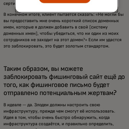
сертификаты.
В конечном итоге, клиент пытается сказать: «Не могли бы
вы предоставить мне очень короткий список доменных
имен, которые я должен добавить в свой [систему
доменных имен], чтобы убедиться, что ни один из моих
сотрудников не заходит на этот домен?» Если им удастся
это заблокировать, это будет золотым стандартом.
Таким образом, вы можете
заблокировать фишинговый сайт ещё до
того, как фишинговое письмо будет
отправлено потенциальным жертвам?
В идеале — да. Злодеи должны настроить свою
инфраструктуру, прежде чем смогут её использовать.
Идея в том, чтобы очень быстро обнаружить, когда
инфраструктура создаётся, и правильно определить,