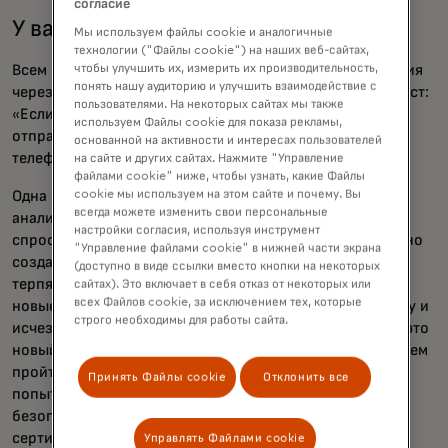
согласие
У вас есть другой пример?
Мы используем файлы cookie и аналогичные
технологии ("Файлы cookie") на наших веб-сайтах,
Всем компьютерам, пытающимся отправлять сообщения
чтобы улучшить их, измерить их производительность,
понять нашу аудиторию и улучшить взаимодействие с
через интернет, необходимы таблицы, содержащие текст:
пользователями. На некоторых сайтах мы также
«Если вы пытаетесь связаться с этим доменом онлайн,
используем Файлы cookie для показа рекламы,
отправьте сообщение на этот IP-адрес». Это как
основанной на активности и интересах пользователей
телефонный справочник для интернета.
на сайте и других сайтах. Нажмите "Управление
файлами cookie" ниже, чтобы узнать, какие Файлы
Одна очень базовая, но действительно эффективная
cookie мы используем на этом сайте и почему. Вы
всегда можете изменить свои персональные
аналитика — просто взять всю эту информацию и
настройки согласия, используя инструмент
спросить: «Что здесь сегодня, чего не было?» Постоянно
"Управление файлами cookie" в нижней части экрана
создаются новые бизнесы, и, конечно, многие из них
(доступно в виде ссылки вместо кнопки на некоторых
терпят неудачу. Так что очень, очень нормально, что
сайтах). Это включает в себя отказ от некоторых или
всех Файлов cookie, за исключением тех, которые
новые домены появляются, не причиняют вреда никому и
строго необходимы для работы сайта.
исчезают. Так что я не могу просто сказать всем: «Эй, это
новый домен, заблокируйте его.» Вместо этого мы можем
пройти через каждый из этих новых доменов и
Принять Файлы cookie
Отклонить все
попытаться с ними подключиться. А если сертификат
безопасности, который мне возвращают, — это новый
сертификат и выглядит странно, то это рискованные
Управлять Файлами cookie