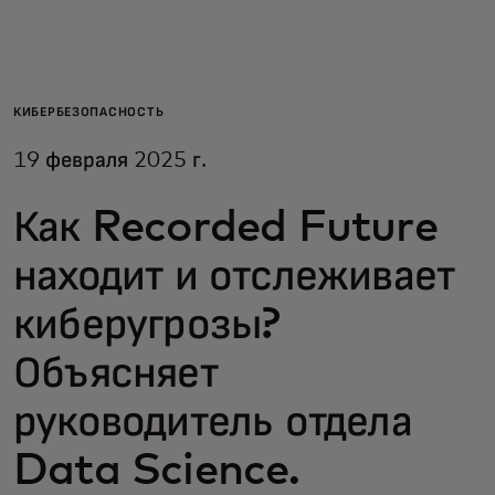
Для вас
Для бизнеса
КИБЕРБЕЗОПАСНОСТЬ
19 февраля 2025 г.
Для всего мира
Как Recorded Future
Для новаторов
находит и отслеживает
киберугрозы?
Новости и тренды
Объясняет
руководитель отдела
Data Science.