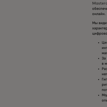
Masterc
обеспеч
онлайн.
Мы види
характе
цифрово
Ци
ин
ма
За
в 
Ра
не
Ги
ри
по
Мо
оп