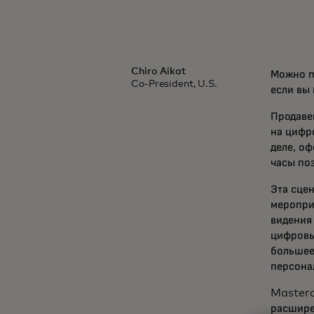
Chiro Aikat
Можно п
Co-President, U.S.
если вы
Продаве
на цифр
деле, о
часы по
Эта сце
меропри
видения
цифровы
большее
персона
Masterc
расшире