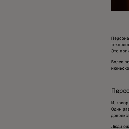
Персона
технолог
Это при
Более п
июньско
Персо
И, гово
Один ра
довольс
Люди ож