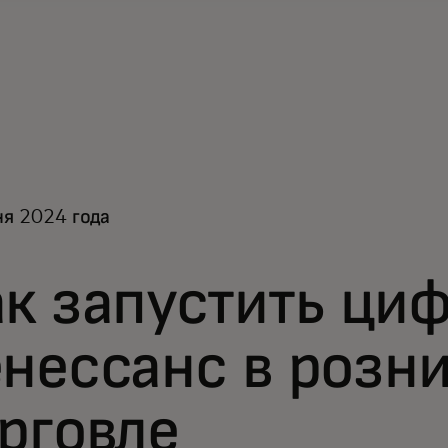
я 2024 года
к запустить ци
нессанс в розн
рговле