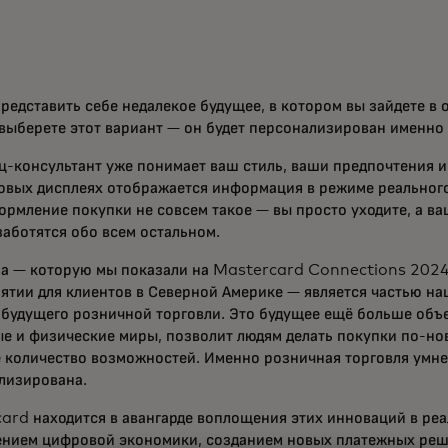
редставить себе недалекое будущее, в котором вы зайдете в 
 выберете этот вариант — он будет персонализирован именно 
ц-консультант уже понимает ваш стиль, ваши предпочтения и
овых дисплеях отображается информация в режиме реального
формление покупки не совсем такое — вы просто уходите, а в
заботятся обо всем остальном.
на — которую мы показали на Mastercard Connections 2024
ятии для клиентов в Северной Америке — является частью н
 будущего розничной торговли. Это будущее ещё больше объ
е и физические миры, позволит людям делать покупки по-но
 количество возможностей. Именно розничная торговля умне
лизирована.
ard находится в авангарде воплощения этих инноваций в реа
нием цифровой экономики, созданием новых платежных реш