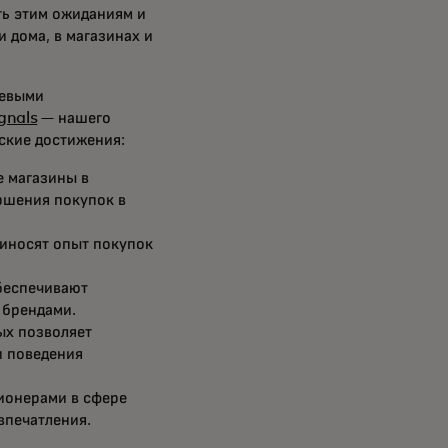
ть этим ожиданиям и
 дома, в магазинах и
чевыми
gnals
— нашего
еские достижения:
 магазины в
ршения покупок в
риносят опыт покупок
беспечивают
 брендами.
ых позволяет
и поведения
ионерами в сфере
впечатления.