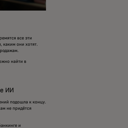
ремятся все эти
, каким они хотят.
продажам.
ожно найти в
зе ИИ
ений подошла к концу.
нам не придётся
банкинге и