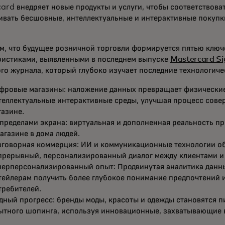
ard внедряет новые продукты и услуги, чтобы соответствова
ивать бесшовные, интеллектуальные и интерактивные покупки
м, что будущее розничной торговли формируется пятью клю
ристиками, выявленными в последнем выпуске
Mastercard Si
го журнала, который глубоко изучает последние технологич
фровые магазины: наложение данных превращает физические
теллектуальные интерактивные среды, улучшая процесс сове
газине.
 пределами экрана: виртуальная и дополненная реальность п
магазине в дома людей.
зговорная коммерция: ИИ и коммуникационные технологии о
прерывный, персонализированный диалог между клиентами и
перперсонализированный опыт: Продвинутая аналитика данн
тейлерам получить более глубокое понимание предпочтений 
требителей.
дный прогресс: бренды моды, красоты и одежды становятся п
ытного шопинга, используя инновационные, захватывающие 