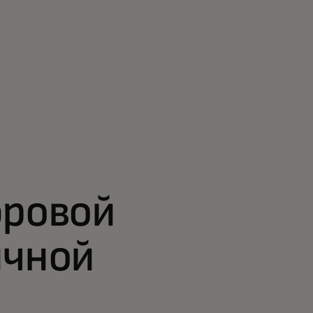
фровой
ичной