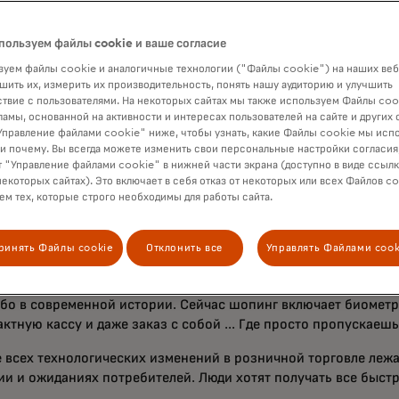
набор инструментов кибербезопасности для защиты людей и 
пользуем файлы cookie и ваше согласие
анируем реализовать нашу идею более гибкого и бесшовного
х, тесно сотрудничая с нашими партнёрами по всему миру и в
уем файлы cookie и аналогичные технологии ("Файлы cookie") на наших веб
я ритейлеров, финтех-компаний, финансовых учреждений и мн
шить их, измерить их производительность, понять нашу аудиторию и улучшить
твие с пользователями. На некоторых сайтах мы также используем Файлы coo
розничную торговлю возможностью каждый день. В этом и за
ламы, основанной на активности и интересах пользователей на сайте и других 
нции.
правление файлами cookie" ниже, чтобы узнать, какие Файлы cookie мы исп
 и почему. Вы всегда можете изменить свои персональные настройки согласия
в достижении этой цели, вместе со всеми нашими партнерами,
 "Управление файлами cookie" в нижней части экрана (доступно в виде ссыл
онференции.
некоторых сайтах). Это включает в себя отказ от некоторых или всех Файлов co
м тех, которые строго необходимы для работы сайта.
ждение розничной торговли
ринять Файлы cookie
Отклонить все
Управлять Файлами cook
ничной торговли изменился за последнее десятилетие больше
ибо в современной истории. Сейчас шопинг включает биометр
ктную кассу и даже заказ с собой ... Где просто пропускаешь
е всех технологических изменений в розничной торговле лежа
ии и ожиданиях потребителей. Люди хотят получать все быстр