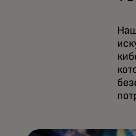
Наш
иск
киб
кот
без
пот