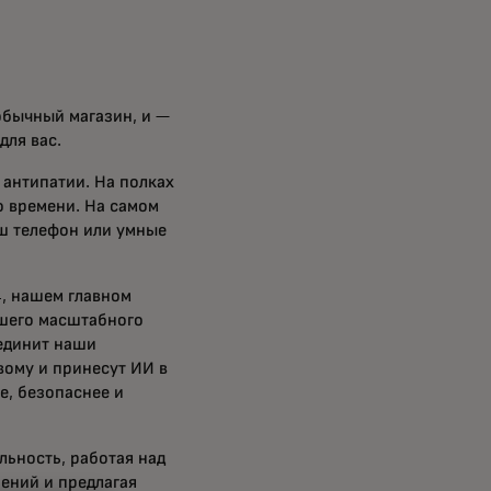
обычный магазин, и —
для вас.
 антипатии. На полках
 времени. На самом
аш телефон или умные
, нашем главном
ашего масштабного
единит наши
вому и принесут ИИ в
е, безопаснее и
льность, работая над
ений и предлагая