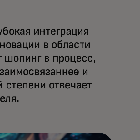
убокая интеграция
нновации в области
 шопинг в процесс,
взаимосвязаннее и
й степени отвечает
еля.