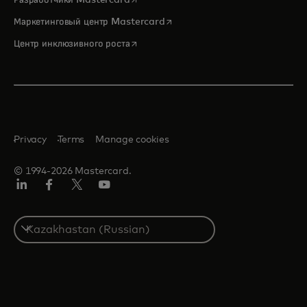
Разработчики Mastercard
opens in a new tab
Маркетинговый центр Mastercard
opens in a new tab
Центр инклюзивного роста
Privacy
Terms
Manage cookies
© 1994-2026 Mastercard.
LinkedIn
Facebook
Twitter/X
Youtube
Select
a
country