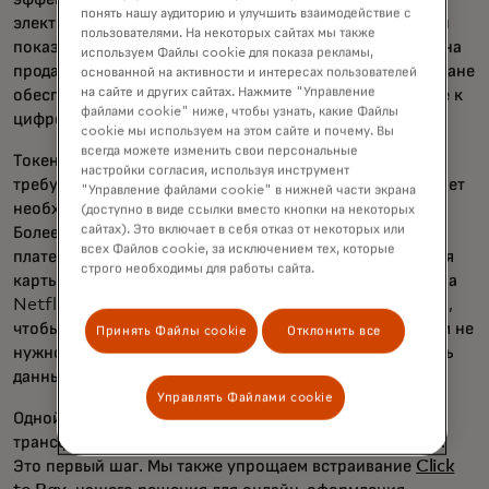
понять нашу аудиторию и улучшить взаимодействие с
электронной коммерции и одновременно в повышении
пользователями. На некоторых сайтах мы также
показателей одобрения заявок. Это снижает нагрузку на
используем Файлы cookie для показа рекламы,
продавцов, поставщиков платежных услуг и банки в плане
основанной на активности и интересах пользователей
на сайте и других сайтах. Нажмите "Управление
обеспечения безопасности, а также повышает доверие к
файлами cookie" ниже, чтобы узнать, какие Файлы
цифровой экономике у всех.
cookie мы используем на этом сайте и почему. Вы
всегда можете изменить свои персональные
Токенизация обеспечивается банком-эмитентом и не
настройки согласия, используя инструмент
требует никаких усилий со стороны потребителя — и нет
"Управление файлами cookie" в нижней части экрана
необходимости перевыпускать существующие карты.
(доступно в виде ссылки вместо кнопки на некоторых
сайтах). Это включает в себя отказ от некоторых или
Более того, токенизация делает ваши автоматические
всех Файлов cookie, за исключением тех, которые
платежи еще более удобными. Допустим, срок действия
строго необходимы для работы сайта.
карты, которую вы используете для оплаты подписки на
Netflix, истек. Мы сотрудничаем с нашими партнерами,
чтобы поддерживать актуальность токена, поэтому вам не
Принять Файлы cookie
Отклонить все
нужно заходить в свой аккаунт Netflix, чтобы обновить
данные карты.
Управлять Файлами cookie
Одной лишь токенизации недостаточно для
трансформации процесса онлайн-оформления заказа.
Это первый шаг. Мы также упрощаем встраивание
Click