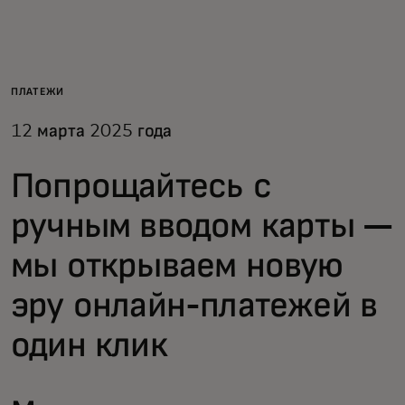
Для вас
Для бизнеса
ПЛАТЕЖИ
12 марта 2025 года
Для всего мира
Попрощайтесь с
Для новаторов
ручным вводом карты —
мы открываем новую
Новости и тренды
эру онлайн-платежей в
один клик