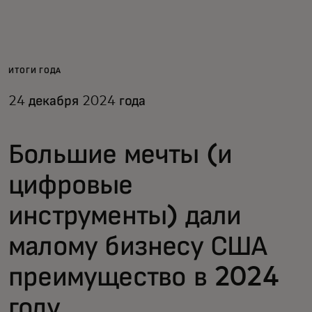
Для вас
Для бизнеса
ИТОГИ ГОДА
24 декабря 2024 года
Для всего мира
Большие мечты (и
Для новаторов
цифровые
Новости и тренды
инструменты) дали
малому бизнесу США
преимущество в 2024
году