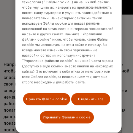
технологии ("Файлы cookie") на наших веб-сайтах,
чтобы улучшить их, измерить их производительность,
понять нашу аудиторию и улучшить взаимодействие с
пользователями. На некоторых сайтах мы также
используем Файлы cookie для показа рекламы,
основанной на активности и интересах пользователей
на сайте и других сайтах. Нажмите "Управление
файлами cookie" ниже, чтобы узнать, какие Файлы
cookie мы используем на этом сайте и почему. Вы
всегда можете изменить свои персональные
настройки согласия, используя инструмент
"Управление файлами cookie" в нижней части экрана
Например, владельцы
Oasis World
Market вместо того
(доступно в виде ссылки вместо кнопки на некоторых
чтобы напрягаться, чтобы соответствовать покупательной
сайтах). Это включает в себя отказ от некоторых или
всех Файлов cookie, за исключением тех, которые
способности крупных супермаркетов, они доработали
строго необходимы для работы сайта.
свои предложения, чтобы увеличить местный спрос на
специализированные продукты, включая японское саке и
немецкий столлен. Многие продуктовые магазины
Принять Файлы cookie
Отклонить все
работают на очень тонких маржах, поэтому магазин
полагается на систему точек продаж для предоставления
данных о сделках и запасах в реальном времени,
Управлять Файлами cookie
показывающих, что продаётся быстро, а что нужно
пополнить или сбросить.