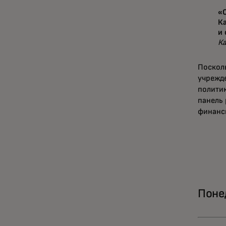
«
К
и
К
Поскол
учрежде
политик
панель 
финанс
Поне