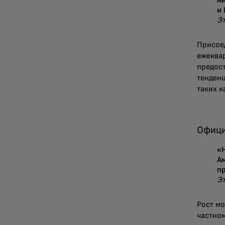
Ай
и
Э
Присое
ежеква
предос
тенден
таких к
Офици
«Н
Ам
пр
Э
Рост мо
частно