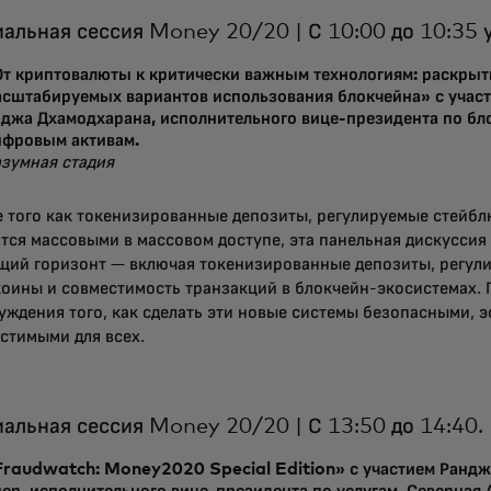
альная сессия Money 20/20 | С 10:00 до 10:35 у
От криптовалюты к критически важным технологиям: раскрыт
асштабируемых вариантов использования блокчейна» с учас
аджа Дхамодхарана, исполнительного вице-президента по бл
ифровым активам.
зумная стадия
е того как токенизированные депозиты, регулируемые стей
тся массовыми в массовом доступе, эта панельная дискуссия
щий горизонт — включая токенизированные депозиты, регул
оины и совместимость транзакций в блокчейн-экосистемах. 
уждения того, как сделать эти новые системы безопасными,
стимыми для всех.
альная сессия Money 20/20 | С 13:50 до 14:40.
Fraudwatch: Money2020 Special Edition» с участием Ранд