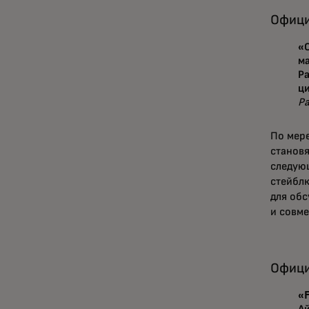
Офици
«
м
Р
ц
Ра
По мер
становя
следую
стейблк
для обс
и совме
Офици
«