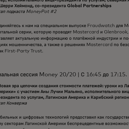
ер, исполнительного вице-президента по услугам, Северная 
 Шерри Хеймонд, со-президента Global Partnerships
тап подкаста MoneyPot #2
диняйтесь к нам на специальном выпуске Fraudwatch для 
ртальной серии, которую проводят Mastercard и Glenbrook,
тавляет актуальную информацию о платёжной индустрии и по
циях мошенничества, а также о решениях Mastercard по без
ак First-Party Trust.
альная сессия Money 20/20 | С 16:45 до 17:15.
овая эра цепочки создания стоимости платежей: уроки из Л
ерики» с участием Аны Лучии Мальяно, исполнительного виц
езидента по услугам, Латинская Америка и Карибский регио
тап Конвержа
бильных и цифровых технологий предоставил как государстве
му секторам Латинской Америки беспрецедентные возможнос