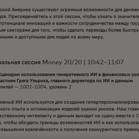
нской Америке существуют огромные возможности для денеж
ов. Присоединяйтесь к этой сессии, чтобы узнать о значител
 потенциале инноваций и важности сотрудничества между го
ым секторами для того, чтобы сделать переводы более быстр
ными и доступными для людей по всему миру.
альная сессия Money 20/20 | 10:42–11:07
Сценарии использования генеративного ИИ в финансовых усл
астием Грега Ульриха, главного директора по ИИ и данным
алилей — 1001-1004, уровень 1
тивный ИИ используется для создания гиперперсонализирова
кого опыта и оптимизации моделей оценки рисков. Наш глав
сственному интеллекту и данным выходит на сцену вместе с 
, чтобы обсудить границы возможностей ИИ и как использова
 повышения вовлечённости и получения конкурентного преим