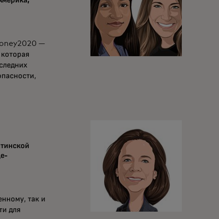
Америка,
Money2020 —
 которая
следних
опасности,
атинской
е-
н
нному, так и
ти для