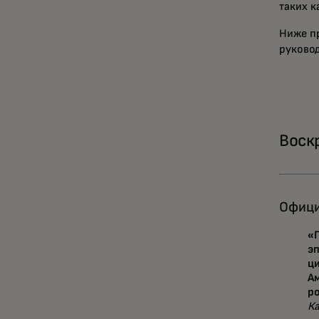
таких к
Ниже п
руково
Воск
Офици
«
эп
ц
А
р
К