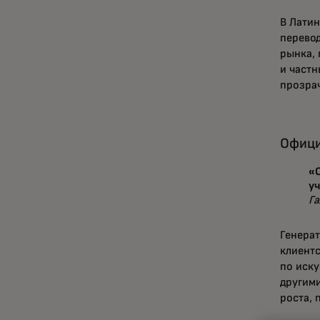
В Лати
перевод
рынка,
и частн
прозрач
Офици
«
уч
Г
Генера
клиентс
по иску
другими
роста,