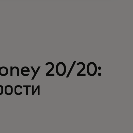
oney 20/20:
рости