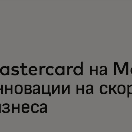
astercard на M
новации на ско
изнеса