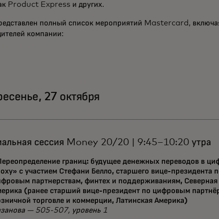
ак Product Express и других.
редставлен полный список мероприятий Mastercard, включа
дителей компании:
ресенье, 27 октября
альная сессия Money 20/20 | 9:45–10:20 утра
Переопределение границ: будущее денежных переводов в ц
оху» с участием Стефани Белло, старшего вице-президента 
ифровым партнерствам, финтех и поддерживаниям, Северная
мерика (ранее старший вице-президент по цифровым партнё
озничной торговле и коммерции, Латинская Америка)
азанова — 505-507, уровень 1