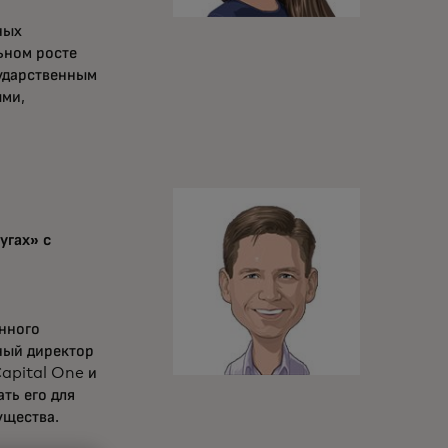
ных
ьном росте
сударственным
ыми,
угах» с
нного
ный директор
Capital One и
ть его для
ущества.