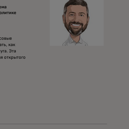
ома
олитике
нсовые
ть, как
уга. Эта
ля открытого