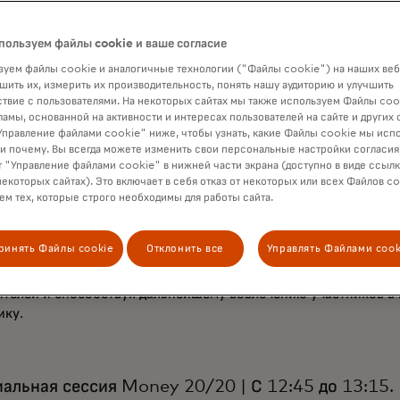
альная сессия Money 20/20 | С 12:10 до 12:40 д
пользуем файлы cookie и ваше согласие
уем файлы cookie и аналогичные технологии ("Файлы cookie") на наших веб
Открытый банкинг: преодоление финансовых барьеров для м
шить их, измерить их производительность, понять нашу аудиторию и улучшить
знеса и не только» — выступление Джесс Тернер, исполните
твие с пользователями. На некоторых сайтах мы также используем Файлы coo
це-президента, глобального руководителя направления откр
ламы, основанной на активности и интересах пользователей на сайте и других 
нкинга и API.
правление файлами cookie" ниже, чтобы узнать, какие Файлы cookie мы исп
 и почему. Вы всегда можете изменить свои персональные настройки согласия
азанова - 501-503, Уровень 1
 "Управление файлами cookie" в нижней части экрана (доступно в виде ссыл
некоторых сайтах). Это включает в себя отказ от некоторых или всех Файлов co
ое банковское дело совершает революцию в сфере финансов
м тех, которые строго необходимы для работы сайта.
ости, позволяя людям использовать потенциал собственных 
нтересах. В ходе этой сессии лидеры отрасли обсудят, как от
ринять Файлы cookie
Отклонить все
Управлять Файлами cook
кое дело может демократизировать доступ к финансовым усл
ивая доступность его преимуществ для большего числа пред
ителей и способствуя дальнейшему вовлечению участников в
ику.
альная сессия Money 20/20 | С 12:45 до 13:15.