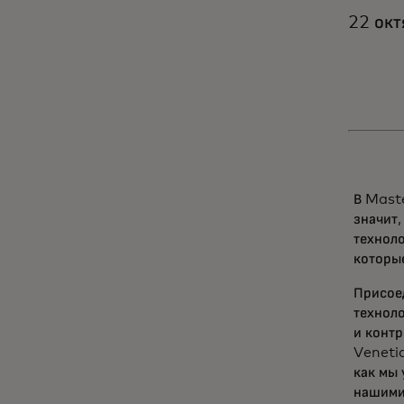
22 окт
В Mast
значит,
техноло
которы
Присоед
техноло
и контр
Veneti
как мы 
нашими