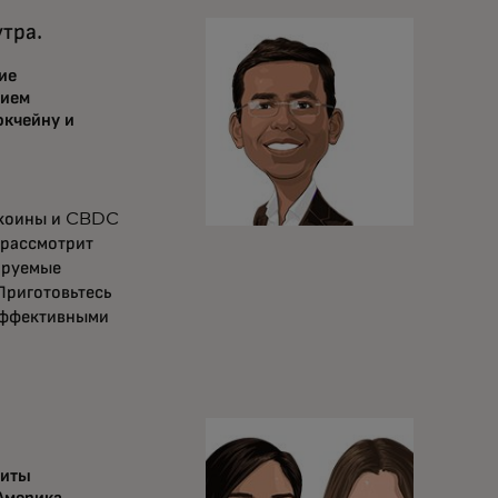
тра.
ие
тием
окчейну и
блкоины и CBDC
 рассмотрит
ируемые
Приготовьтесь
 эффективными
житы