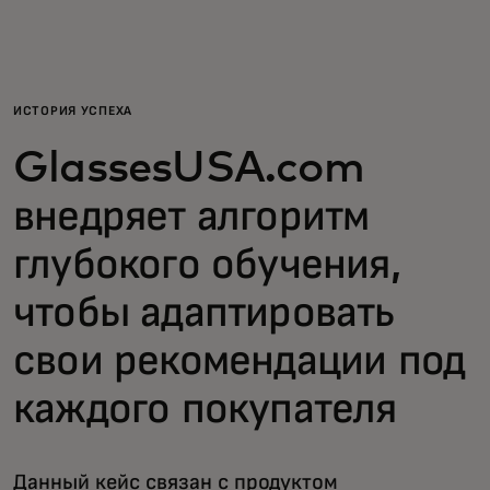
Для вас
Для бизнеса
ИСТОРИЯ УСПЕХА
GlassesUSA.com
Для всего мира
внедряет алгоритм
Для новаторов
глубокого обучения,
чтобы адаптировать
Новости и тренды
свои рекомендации под
каждого покупателя
Данный кейс связан с продуктом