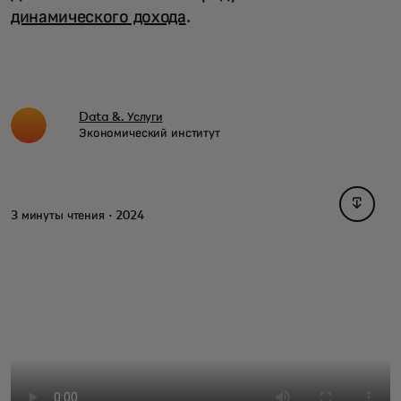
динамического дохода
.
Data &. Услуги
Экономический институт
opens i
3 минуты чтения · 2024