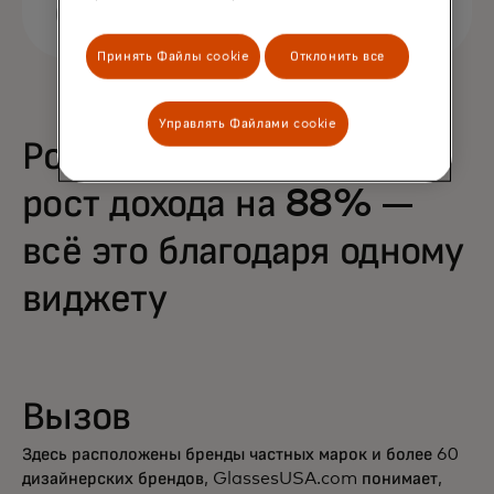
Принять Файлы cookie
Отклонить все
Управлять Файлами cookie
Рост покупок на 68% и
рост дохода на 88% —
всё это благодаря одному
виджету
Вызов
Здесь расположены бренды частных марок и более 60
дизайнерских брендов, GlassesUSA.com понимает,