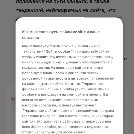
положения на пути клиента, а также
тенденций, наблюдаемых на сайте, что
делает его превосходящим любую
другую доступную стратегию — не
Как мы используем файлы cookie и ваше
только по результату, но и по
согласие
сэкономленному времени».
Мы используем файлы cookie и аналогичные
технологии ("Файлы cookie") на наших веб-сайтах,
чтобы улучшить их, измерить их производительность,
Nadav Yekutiel, Head of Data, GlassesUSA.com
понять нашу аудиторию и улучшить взаимодействие с
пользователями. На некоторых сайтах мы также
используем Файлы cookie для показа рекламы,
основанной на активности и интересах пользователей
на сайте и других сайтах. Нажмите "Управление
файлами cookie" ниже, чтобы узнать, какие Файлы
cookie мы используем на этом сайте и почему. Вы
всегда можете изменить свои персональные
настройки согласия, используя инструмент
"Управление файлами cookie" в нижней части экрана
(доступно в виде ссылки вместо кнопки на некоторых
сайтах). Это включает в себя отказ от некоторых или
всех Файлов cookie, за исключением тех, которые
строго необходимы для работы сайта.