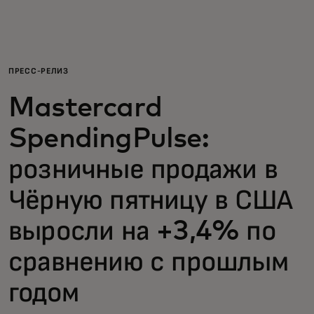
Для вас
Для бизнеса
ПРЕСС-РЕЛИЗ
Mastercard
Для всего мира
SpendingPulse:
Для новаторов
розничные продажи в
Чёрную пятницу в США
Новости и тренды
выросли на +3,4% по
сравнению с прошлым
годом