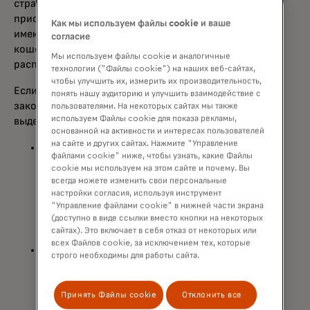
стратегически подходят к покупкам, отдавая
приоритет акциям, которые, по их мнению,
Как мы используем файлы cookie и ваше
имеют наибольшую ценность — открывают
согласие
кошельки, но с более целенаправленным
Мы используем файлы cookie и аналогичные
распределением.»
технологии ("Файлы cookie") на наших веб-сайтах,
чтобы улучшить их, измерить их производительность,
Если перейти к двухнедельному периоду,
понять нашу аудиторию и улучшить взаимодействие с
закончившемуся Черной пятницей,
пользователями. На некоторых сайтах мы также
используем Файлы cookie для показа рекламы,
выделялись несколько тем:
основанной на активности и интересах пользователей
на сайте и других сайтах. Нажмите "Управление
Ценность в моде: пока ритейлеры и
файлами cookie" ниже, чтобы узнать, какие Файлы
потребители стремились начать сезон
cookie мы используем на этом сайте и почему. Вы
раньше, акции и акции, запущенные в
всегда можете изменить свои персональные
Черную пятницу, привлекали
настройки согласия, используя инструмент
"Управление файлами cookie" в нижней части экрана
покупателей, желающих сэкономить
(доступно в виде ссылки вместо кнопки на некоторых
на самых ценных товарах.
сайтах). Это включает в себя отказ от некоторых или
всех Файлов cookie, за исключением тех, которые
Новые моменты: расходы на одежду
строго необходимы для работы сайта.
начали сезон с относительно более
высокой активности в магазинах, но
потребители впечатляющие
Принять Файлы cookie
Отклонить все