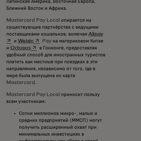
Латинская Америка, Восточная Европа,
Ближний Восток и Африка.
Mastercard Pay Local опирается на
существующие партнёрства с ведущими
opens in a new 
поставщиками кошельков, включая
Alipay
opens in a new tab
и
Weixin
Pay на материковом Китае
opens in a new tab
и
Octopus
в Гонконге, предоставляя
удобный способ для иностранных туристов
платить как местные при поездках в эти
направления, независимо от того, где в
мире была выпущена их карта
Mastercard.
Mastercard Pay Local приносит пользу
всем участникам:
Сотни миллионов микро-, малых и
средних предприятий (ММСП) могут
получить расширенный охват при
минимальных инвестициях в