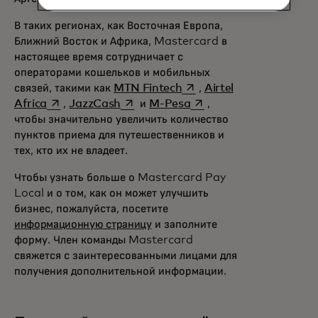
В таких регионах, как Восточная Европа,
Ближний Восток и Африка, Mastercard в
настоящее время сотрудничает с
операторами кошельков и мобильных
opens in a new tab
связей, такими как
MTN Fintech
,
Airtel
opens in a new tab
opens in a new tab
opens in a new tab
Africa
,
JazzCash
и
M-Pesa
,
чтобы значительно увеличить количество
пунктов приема для путешественников и
тех, кто их не владеет.
Чтобы узнать больше о Mastercard Pay
Local и о том, как он может улучшить
бизнес, пожалуйста, посетите
информационную страницу
и заполните
форму. Член команды Mastercard
свяжется с заинтересованными лицами для
получения дополнительной информации.