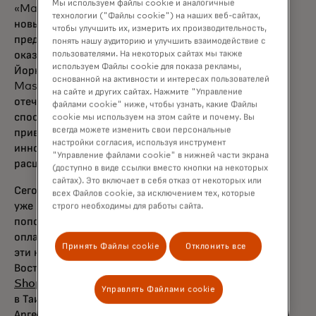
Мы используем файлы cookie и аналогичные
«Mastercard продолжает устанавливать
технологии ("Файлы cookie") на наших веб-сайтах,
новые стандарты для платежной индустрии,
чтобы улучшить их, измерить их производительность,
предлагая глобальные решения, которые
понять нашу аудиторию и улучшить взаимодействие с
оказывают локальное влияние», — сказал
пользователями. На некоторых сайтах мы также
используем Файлы cookie для показа рекламы,
Йорн Ламберт, директор по продукту
основанной на активности и интересах пользователей
Mastercard. «Наша работа с
на сайте и других сайтах. Нажмите "Управление
отечественными сетями и альтернативными
файлами cookie" ниже, чтобы узнать, какие Файлы
способами оплаты подчёркивает нашу
cookie мы используем на этом сайте и почему. Вы
всегда можете изменить свои персональные
приверженность внедрению значимых
настройки согласия, используя инструмент
инноваций. С Mastercard Pay Local мы
"Управление файлами cookie" в нижней части экрана
расширяем границы принятия услуг.»
(доступно в виде ссылки вместо кнопки на некоторых
сайтах). Это включает в себя отказ от некоторых или
Сегодня целый ряд цифровых кошельков
всех Файлов cookie, за исключением тех, которые
уже принимают Mastercard для
строго необходимы для работы сайта.
пополнения своих счетов внутри страны и
оплаты в торговых точках, принимающих
Принять Файлы cookie
Отклонить все
opens in a new tab
эти кошельки, включая
GrabPay
в Юго-
opens in a new tab
Восточной Азии,
Maya
на Филиппинах,
opens in a new tab
opens in a new tab
ShopBack
в Сингапуре,
TrueMoney
Управлять Файлами cookie
opens in a new tab
в Таиланде и
Mercado Pago
в
Аргентине.