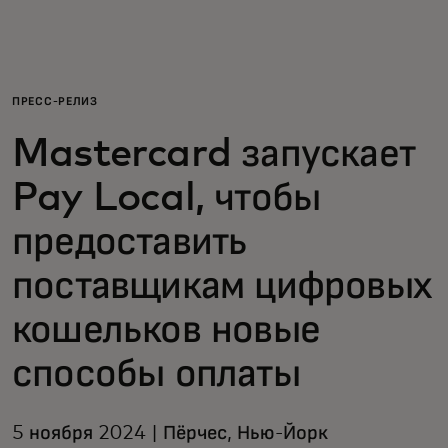
Для вас
Для бизнеса
ПРЕСС-РЕЛИЗ
Mastercard запускает
Для всего мира
Pay Local, чтобы
Для новаторов
предоставить
поставщикам цифровых
Новости и тренды
кошельков новые
способы оплаты
5 ноября 2024 | Пёрчес, Нью-Йорк