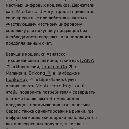
местных цифровых кошельков. Держатели
карт Mastercard могут просто привязать
свои кредитные или дебетовые карты к
участвующему местному цифровому
кошельку для покупок у продавцов без
необходимости создавать или пополнять
предоплаченный счет.
Ведущие кошельки Азиатско-
opens in a new 
Тихоокеанского региона, такие как
DANA
opens in a new tab
в Индонезии,
Touch 'n Go
в
opens in a new tab
Малайзии,
Bakong
в Камбодже и
opens in a new tab
LankaPay
в Шри-Ланке, будут
использовать Mastercard Pay Local,
чтобы позволить потребителям совершать
платежи более чем у 35 миллионов
продавцов, принимающих эти кошельки.
Сервис также ориентирован на рынки, где
цифровые кошельки широко используются
для повседневных покупок, такие как