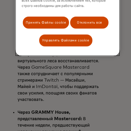
всех Файлов cookie, за исключением тех, которые
Mastercard запустит игровой режим
строго необходимы для работы сайта.
в движке UEFN Fortnite под
названием Restore the Forest
Speedrun, который позволит игрокам
Принять Файлы cookie
Отклонить все
соревноваться друг с другом,
создавая виртуальные деревья и
Управлять Файлами cookie
другие растения во время
прохождения звукового курса. Чем
быстрее они бегут, тем больше
виртуального леса восстанавливается.
Через GameSquare Mastercard
также сотрудничает с популярными
стримерами Twitch — Масаёши,
Майей и ImDontai, чтобы поддержать
свои усилия, поощряя своих фанатов
участвовать.
Через GRAMMY House,
представленный Mastercard:
В
течение недели, предшествующей