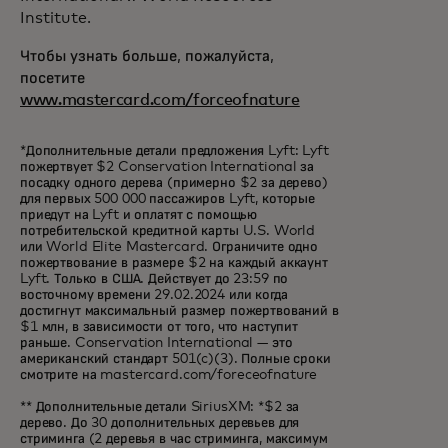
Institute.
Чтобы узнать больше, пожалуйста,
посетите
www.mastercard.com/forceofnature
*Дополнительные детали предложения Lyft: Lyft
пожертвует $2 Conservation International за
посадку одного дерева (примерно $2 за дерево)
для первых 500 000 пассажиров Lyft, которые
приедут на Lyft и оплатят с помощью
потребительской кредитной карты U.S. World
или World Elite Mastercard. Ограничите одно
пожертвование в размере $2 на каждый аккаунт
Lyft. Только в США. Действует до 23:59 по
восточному времени 29.02.2024 или когда
достигнут максимальный размер пожертвований в
$1 млн, в зависимости от того, что наступит
раньше. Conservation International — это
американский стандарт 501(c)(3). Полные сроки
смотрите на mastercard.com/foreceofnature​
** Дополнительные детали SiriusXM: *$2 за
дерево. До 30 дополнительных деревьев для
стриминга (2 деревья в час стриминга, максимум