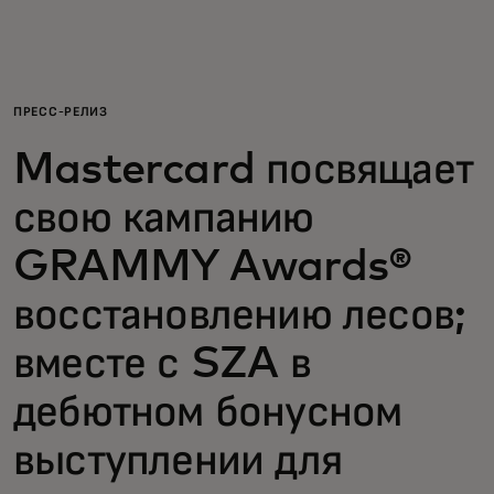
Для вас
Для бизнеса
ПРЕСС-РЕЛИЗ
Mastercard посвящает
Для всего мира
свою кампанию
Для новаторов
GRAMMY Awards®
восстановлению лесов;
Новости и тренды
вместе с SZA в
дебютном бонусном
выступлении для