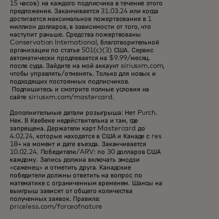
15 часов) на каждого подписчика в течение этого
предложения. Заканчивается 31.03.24 или когда
достигается максимальное пожертвование в 1
миллион долларов, в зависимости от того, что
наступит раньше. Средства пожертвованы
Conservation International, благотворительной
организации по статье 501(c)(3) США. Сервис
автоматически продлевается на $9.99/месяц.
после суда. Зайдите на мой аккаунт siriusxm.com,
чтобы управлять/отменять. Только для новых и
подходящих постоянных подписчиков.
Подпишитесь и смотрите полные условия на
сайте siriusxm.com/mastercard.
Дополнительные детали розыгрыша: Нет Purch.
Нек. В Квебеке недействительна и там, где
запрещена. Держатели карт Mastercard до
4.02.24, которые находятся в США и Канаде с res
18+ на момент и дате въезда. Заканчивается
10.02.24. Победители/ARV: по 30 долларов США
каждому. Запись должна включать эмодзи
«саженец» и отметить друга. Канадские
победители должны ответить на вопрос по
математике с ограниченным временем. Шансы на
выигрыш зависят от общего количества
полученных заявок. Правила:
priceless.com/forceofnature