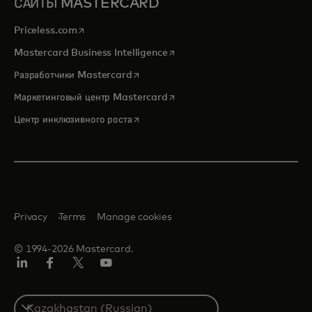
САЙТЫ MASTERCARD
opens in a new tab
Priceless.com
opens in a new tab
Mastercard Business Intelligence
opens in a new tab
Разработчики Mastercard
opens in a new tab
Маркетинговый центр Mastercard
opens in a new tab
Центр инклюзивного роста
Privacy
Terms
Manage cookies
© 1994-2026 Mastercard.
LinkedIn
Facebook
Twitter/X
Youtube
Select
a