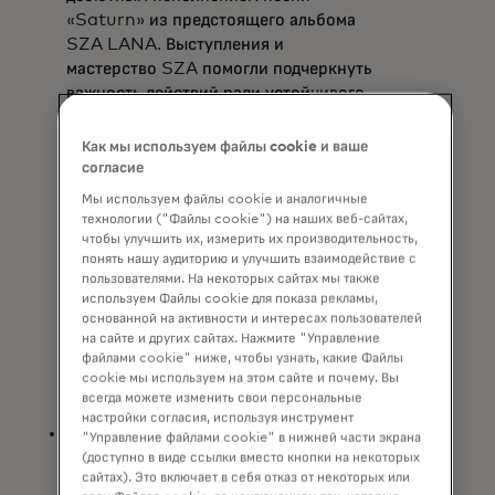
«Saturn» из предстоящего альбома
SZA LANA. Выступления и
мастерство SZA помогли подчеркнуть
важность действий ради устойчивого
будущего. Начиная с вечера
воскресенья, 4 февраля, Mastercard
Как мы используем файлы cookie и ваше
начнёт розыгрыш в Instagram, где
согласие
держатели карты смогут принять
Мы используем файлы cookie и аналогичные
участие в возможности выиграть
технологии ("Файлы cookie") на наших веб-сайтах,
собственное семя дерева, включённое
чтобы улучшить их, измерить их производительность,
понять нашу аудиторию и улучшить взаимодействие с
в её костюм для выступления, оставив
пользователями. На некоторых сайтах мы также
комментарий с «🌱» и пометив
используем Файлы cookie для показа рекламы,
подругу в
специально отведённом
основанной на активности и интересах пользователей
opens in a new tab
посте Mastercard о
выступлении
на сайте и других сайтах. Нажмите "Управление
SZA на GRAMMY House.
файлами cookie" ниже, чтобы узнать, какие Файлы
cookie мы используем на этом сайте и почему. Вы
Подробности ниже.***
всегда можете изменить свои персональные
настройки согласия, используя инструмент
Через виртуальное восстановление
"Управление файлами cookie" в нижней части экрана
лесов с помощью игр:
В
(доступно в виде ссылки вместо кнопки на некоторых
сайтах). Это включает в себя отказ от некоторых или
сотрудничестве с GameSquare