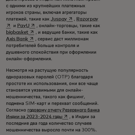
с одними из крупнейших платежных
игроков страны, включая агрегаторы
opens in a new tab
opens in a new 
платежей, такие как
Juspay
,
Razorpay
opens in a new tab
и
PayU
, онлайн-торговцы, такие как
opens in a new tab
bigbasket
, и ведущие банки, такие как
opens in a new tab
Axis Bank
, сервис даст миллионам
потребителей больше контроля и
душевного спокойствия при оформлении
онлайн-оформления.
Несмотря на растущую популярность
одноразовых паролей (OTP) благодаря
простоте их использования, они все чаще
становятся уязвимыми для онлайн-
мошенничества, такого как фишинг,
подмена SIM-карт и перехват сообщений.
Согласно
годовому отчету Резервного банка
opens in a new tab
Индии за 2023-2024 годы
, в Индии за
последние два года количество случаев
мошенничества выросло почти на 300%.