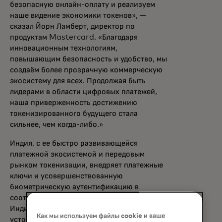
безопасную онлайн-оплату и реализуем
наше видение экономики токенов», —
сказал Йорн Ламберт, директор по
продуктам Mastercard. «Благодаря
инновационным технологиям,
повышающим безопасность и удобство, мы
создаём более прозрачную коммерческую
экосистему для всех. Продолжая быть
лидерами в области цифровых платежей,
наша приверженность достижению
токенизированного будущего стала
сильнее, чем когда-либо.»
Индия, с ее быстро развивающейся
платежной экосистемой и передовым
рынком токенизации, внедряет платежные
ключи и усовершенствованную
биометрическую аутентификацию в
соответствии с целью Резервного банка
Индии по созданию более безопасной и
Как мы используем файлы cookie и ваше
устойчивой платежной системы. Платежные