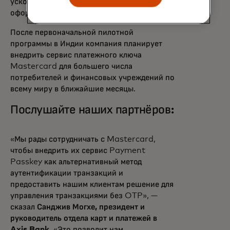
ускорить и обеспечить безопасность
оформления заказа.
После первоначальной пилотной
программы в Индии компания планирует
внедрить сервис платежного ключа
Mastercard для большего числа
потребителей и финансовых учреждений по
всему миру в ближайшие месяцы.
Послушайте наших партнёров:
«Мы рады сотрудничать с Mastercard,
чтобы внедрить их сервис Payment
Passkey как альтернативный метод
аутентификации транзакций и
предоставить нашим клиентам решение для
управления транзакциями без OTP», —
сказал
Санджив Могхе, президент и
руководитель отдела карт и платежей в
Axis Bank.
«Это позволит нам