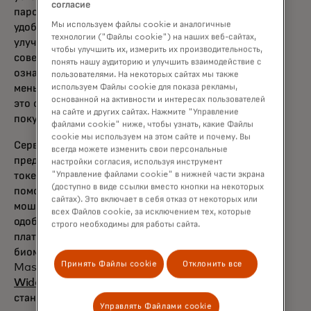
согласие
пароли — это не только скорость и
Мы используем файлы cookie и аналогичные
удобство, но и безопасность, а также
технологии ("Файлы cookie") на наших веб-сайтах,
улучшение пользовательского опыта при
чтобы улучшить их, измерить их производительность,
совершении покупок. Для бизнеса это
понять нашу аудиторию и улучшить взаимодействие с
означает меньше брошенных корзин и
пользователями. На некоторых сайтах мы также
используем Файлы cookie для показа рекламы,
меньше мошенничества. Для потребителей
основанной на активности и интересах пользователей
это означает более быструю оплату
на сайте и других сайтах. Нажмите "Управление
покупок и душевное спокойствие.
файлами cookie" ниже, чтобы узнать, какие Файлы
cookie мы используем на этом сайте и почему. Вы
Сервис платежных ключей Mastercard
всегда можете изменить свои персональные
предназначен для онлайн- или удалённых
настройки согласия, используя инструмент
"Управление файлами cookie" в нижней части экрана
токенизированных транзакций, что сегодня
(доступно в виде ссылки вместо кнопки на некоторых
помогает значительно снизить уровень
сайтах). Это включает в себя отказ от некоторых или
мошенничества и повысить уровень
всех Файлов cookie, за исключением тех, которые
одобрения. Объединяя токенизацию
строго необходимы для работы сайта.
платежных учетных данных с бесшовной
биометрической аутентификацией,
Принять Файлы cookie
Отклонить все
opens in a new tab
Mastercard объединяет
EMVCo
,
World
opens in a new tab
Wide Web Consortium
и отраслевые
opens in a new tab
стандарты
FIDO
Alliance, чтобы
Управлять Файлами cookie