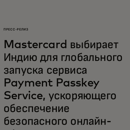
Для вас
Для бизнеса
ПРЕСС-РЕЛИЗ
Mastercard выбирает
Для всего мира
Индию для глобального
Для новаторов
запуска сервиса
Payment Passkey
Новости и тренды
Service, ускоряющего
обеспечение
безопасного онлайн-