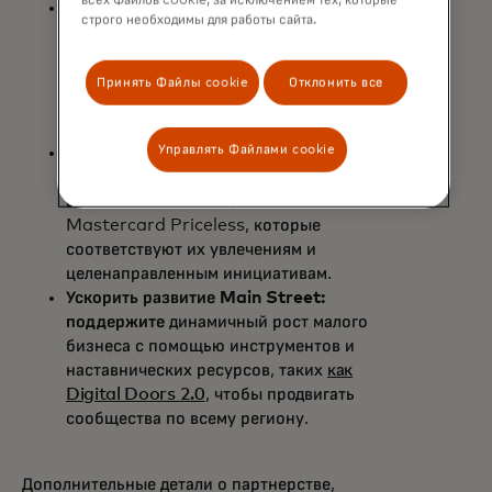
всех Файлов cookie, за исключением тех, которые
Включите открытый банкинг:
строго необходимы для работы сайта.
используйте решения Open Banking
от Mastercard для обеспечения
бесшовного открытия счетов и
Принять Файлы cookie
Отклонить все
кредитования потребителей и малого
бизнеса.
Управлять Файлами cookie
Предоставляйте бесценные
впечатления:
доступ к мероприятиям,
впечатлениям и инициативам
Mastercard Priceless, которые
соответствуют их увлечениям и
целенаправленным инициативам.
Ускорить развитие Main Street:
поддержите
динамичный рост малого
бизнеса с помощью инструментов и
наставнических ресурсов, таких
как
Digital Doors 2.0
, чтобы продвигать
сообщества по всему региону.
Дополнительные детали о партнерстве,