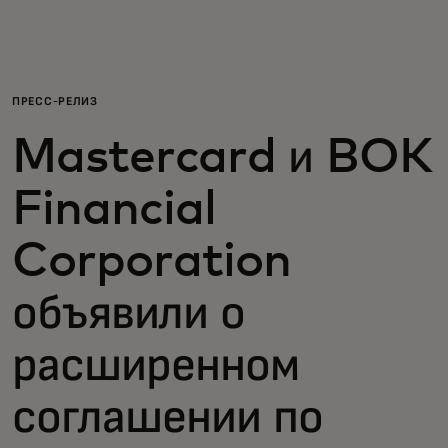
Для вас
Для бизнеса
ПРЕСС-РЕЛИЗ
Mastercard и BOK
Для всего мира
Financial
Для новаторов
Corporation
Новости и тренды
объявили о
расширенном
соглашении по