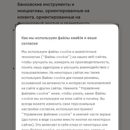
банковские инструменты и
инициативы, ориентированные на
клиента, ориентированные на
финансовый доступ и грамотность.
Принесите услуги с добавленной
стоимостью в процессинговый бизнес
Как мы используем файлы cookie и ваше
Transfund:
масштабируйте услуги и
согласие
платежные технологии на одном из
Мы используем файлы cookie и аналогичные
ведущих дебетовых процессоров
технологии ("Файлы cookie") на наших веб-сайтах,
США.
чтобы улучшить их, измерить их производительность,
понять нашу аудиторию и улучшить взаимодействие с
Внедряйте коммерческие инновации:
пользователями. На некоторых сайтах мы также
используйте коммерческий портфель
используем Файлы cookie для показа рекламы,
Mastercard в сегменте среднего
основанной на активности и интересах пользователей
бизнеса и решений на основе
на сайте и других сайтах. Нажмите "Управление
виртуальных карт, чтобы помочь
файлами cookie" ниже, чтобы узнать, какие Файлы
cookie мы используем на этом сайте и почему. Вы
компаниям повысить операционную
всегда можете изменить свои персональные
эффективность и внедрить
настройки согласия, используя инструмент
интеллектуальную автоматизацию в
"Управление файлами cookie" в нижней части экрана
условиях современной сложной
(доступно в виде ссылки вместо кнопки на некоторых
сайтах). Это включает в себя отказ от некоторых или
бизнес-среды.