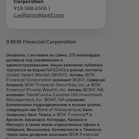
Corporation
918.588.6506 |
c.williams@bokf.com
О BOK Financial Corporation
Оклахома, с активами на сумму 105 миллиардов
долларов под управлением и
администрированием. Акции компании публично
торгуются на бирже NASDAQ в рамках листинга
Global Select Market (BOKF). Активы BOK
Financial Corporation включают BOKF, Северная
Америка; BOK Financial Securities, Inc.; и BOK
Financial Private Wealth, Inc. Активы BOKF, NA
включают TransFund и Cavanal Hill Investment
Management, Inc. BOKF, NA управляет
банковскими подразделениями в восьми штатах,
следующим как Bank of Albuquerque; Банк
Оклахомы; Банк Техаса; и BOK Financial® в
Аризоне, Арканзасе, Колорадо, Канзасе и
Миссури; а также имела ограниченные офисы в
Небраске, Висконсине, Коннектикуте и Теннесси.
Через свои дочерние компании BOK Financial