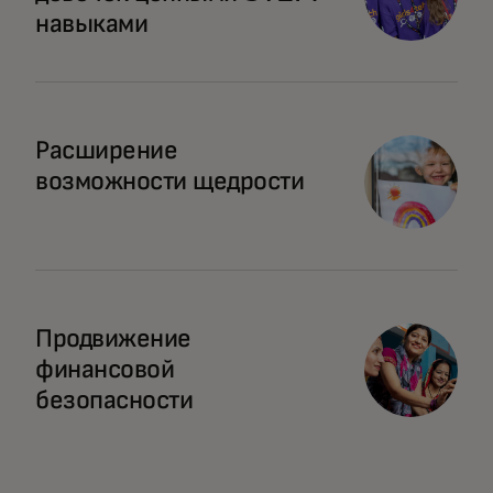
навыками
opens in a new tab
Расширение
возможности щедрости
opens in a new tab
Продвижение
финансовой
безопасности