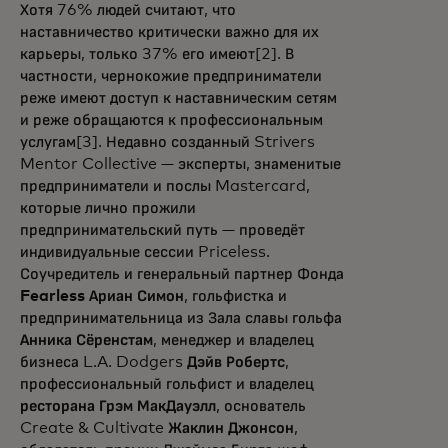
Хотя 76% людей считают, что
наставничество критически важно для их
карьеры, только 37% его имеют[2]. В
частности, чернокожие предприниматели
реже имеют доступ к наставническим сетям
и реже обращаются к профессиональным
услугам[3]. Недавно созданный Strivers
Mentor Collective — эксперты, знаменитые
предприниматели и послы Mastercard,
которые лично прожили
предпринимательский путь — проведёт
индивидуальные сессии Priceless.
Соучредитель и генеральный партнер Фонда
Fearless Ариан Симон
, гольфистка и
предпринимательница из Зала славы гольфа
Анника Сёренстам
, менеджер и владелец
бизнеса L.A. Dodgers
Дэйв Робертс
,
профессиональный гольфист и владелец
ресторана Грэм МакДауэлл
, основатель
Create & Cultivate
Жаклин Джонсон
,