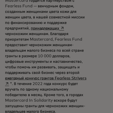
Mastercard гордится партнёрством с
Fearless Fund — венчурным фондом,
созданным женщинами цвета кожи для
женщин цвета, в нашей совместной миссии
по финансированию и поддержке
opens in a new tab
предприятий,
принадлежащих
чернокожим женщинам. Благодаря
приоритетам Mastercard, Fearless Fund
предоставит чернокожим женщинам-
владельцам малого бизнеса по всей стране
гранты в размере 10 000 долларов,
цифровые инструменты и наставничество,
чтобы помочь им развивать, защищать и
поддерживать свой бизнес через второй
opens in a ne
ежегодный конкурс грантов Fearless Strivers
*. В течение 2022 года конкурс будет
вручать по одному национальному
победителю в месяц. Кроме того, в городах
Mastercard In
Solidarity вскоре будут
запущены гранты для чернокожих женщин-
владельцев малого бизнеса.