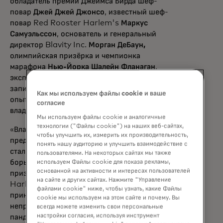
обладатель премии Джеймса Бирда шеф-
повар
Джей Джей Джонсо
, известный шеф-
повар Red Rooster Harlem's
Маркус
Самуэльссон
, основатель и генеральный
директор Blavity Inc.
Морган ДеБаун,
олимпийская призёрка и чемпионка
марафона
Нью-Йорка Шалейн Фланаган
,
эксперты Mastercard и другие участники
записываются, чтобы поделиться своим
Как мы используем файлы cookie и ваше
опытом и поддержать следующее поколение
согласие
владельцев малого бизнеса.
Мы используем файлы cookie и аналогичные
технологии ("Файлы cookie") на наших веб-сайтах,
«Владельцы малого бизнеса связаны
чтобы улучшить их, измерить их производительность,
предпринимательским путём, который мы
понять нашу аудиторию и улучшить взаимодействие с
сталкиваемся. Часто это непростая
пользователями. На некоторых сайтах мы также
борьба», — сказал Маркус Самуэльссон,
используем Файлы cookie для показа рекламы,
основанной на активности и интересах пользователей
признанный шеф-повар Red Rooster
на сайте и других сайтах. Нажмите "Управление
Harlem. «Рестораны и бизнесы,
файлами cookie" ниже, чтобы узнать, какие Файлы
принадлежащие чернокожим, особенно
cookie мы используем на этом сайте и почему. Вы
непропорционально сильно пострадали от
всегда можете изменить свои персональные
настройки согласия, используя инструмент
пандемии. Сейчас время перестраиваться и