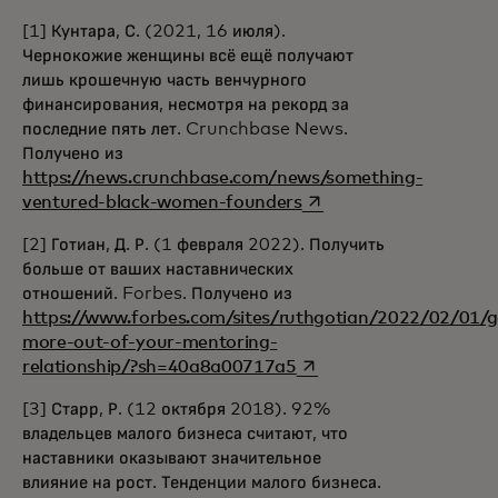
[1]
Кунтара, С. (2021, 16 июля).
Чернокожие женщины всё ещё получают
лишь крошечную часть венчурного
финансирования, несмотря на рекорд за
последние пять лет. Crunchbase News.
Получено из
https://news.crunchbase.com/news/something-
opens in a new tab
ventured-black-women-founders
[2]
Готиан, Д. Р. (1 февраля 2022). Получить
больше от ваших наставнических
отношений. Forbes. Получено из
https://www.forbes.com/sites/ruthgotian/2022/02/01/g
more-out-of-your-mentoring-
opens in a new tab
relationship/?sh=40a8a00717a5
[3]
Старр, Р. (12 октября 2018). 92%
владельцев малого бизнеса считают, что
наставники оказывают значительное
влияние на рост. Тенденции малого бизнеса.