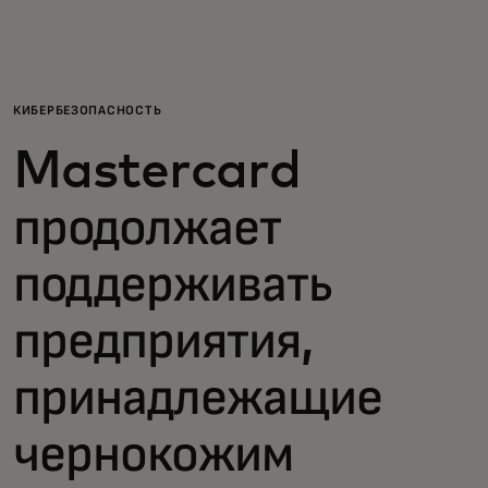
Для вас
Для бизнеса
КИБЕРБЕЗОПАСНОСТЬ
Mastercard
Для всего мира
продолжает
Для новаторов
поддерживать
Новости и тренды
предприятия,
принадлежащие
чернокожим