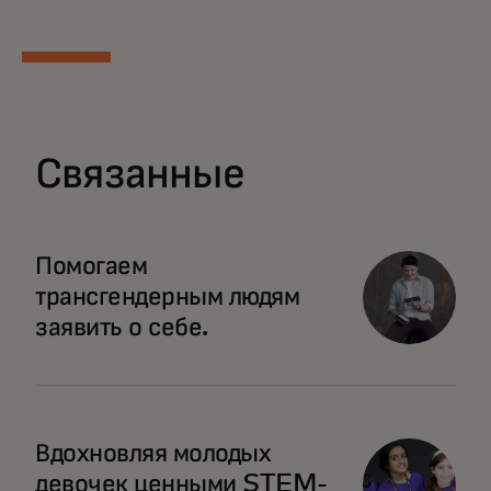
Связанные
opens in a new tab
Помогаем
трансгендерным людям
заявить о себе.
opens in a new tab
Вдохновляя молодых
девочек ценными STEM-