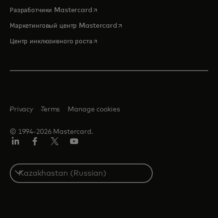
opens in a new tab
Разработчики Mastercard
opens in a new tab
Маркетинговый центр Mastercard
opens in a new tab
Центр инклюзивного роста
Privacy
Terms
Manage cookies
© 1994-2026 Mastercard.
LinkedIn
Facebook
Twitter/X
Youtube
Select
a
country