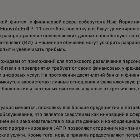
кой, финтех- и финансовой сферы соберутся в Нью-Йорке на
FinovateFall
9-11 сентября, повестку дня будут доминироват
и распространение поведенческих данных способствуют эпох
интеллект (ИИ) и машинное обучение могут ускорить разрабо
опыт и увеличивать прибыль.
 ожидаем от приложений для потокового развлечения персо
ебители и предприятия требуют от своих финансовых учрежд
 цифровых услуг. На протяжении десятилетий банки и фина
амкнутых экосистемах: личные отношения играли ключевую р
 банковских и карточных системах, а данные от третьих лиц 
туация меняется, поскольку все больше предприятий и потре
обслуживание, что является следствием как инноваций в сф
менений в законодательстве о защите данных и конфиденциаль
ого программирования (API) позволяют сторонним компаниям
ие услуги. Кроме того, новые правила предоставляют потр