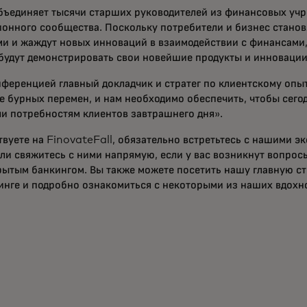
бъединяет тысячи старших руководителей из финансовых учр
онного сообщества. Поскольку потребители и бизнес станов
 и жаждут новых инноваций в взаимодействии с финансами, 
будут демонстрировать свои новейшие продукты и инноваци
нференцией главный докладчик и стратег по клиентскому опы
е бурных перемен, и нам необходимо обеспечить, чтобы сег
ли потребностям клиентов завтрашнего дня».
твуете на FinovateFall, обязательно встретьтесь с нашими э
ли свяжитесь с ними напрямую, если у вас возникнут вопрос
ытым банкингом. Вы также можете посетить нашу главную ст
кинге и подробно ознакомиться с некоторыми из наших вдох