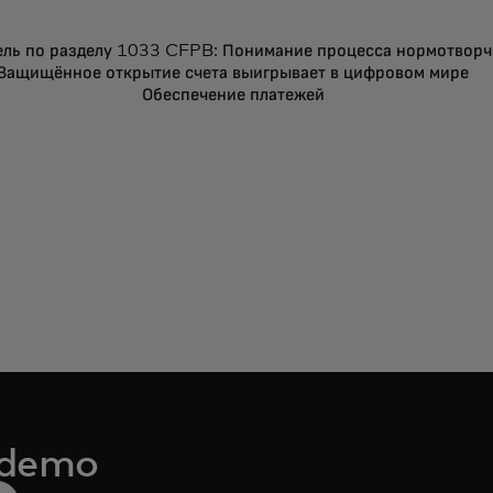
ель по разделу 1033 CFPB: Понимание процесса нормотвор
еводитель по разделу
Защищённое открытие счета выигрывает в цифровом мире
Обеспечение платежей
FPB: Понимание
а нормотворчества
 demo