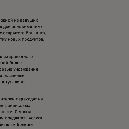
 одной из ведущих
ь две основные темы:
е открытого банкинга,
тку новых продуктов,
нализированного
ений более
нсовые учреждения
оль, данные
поступали из
бителей переходят на
ере финансовых
ности. Сегодня
 предлагать услуги,
ебителям больше