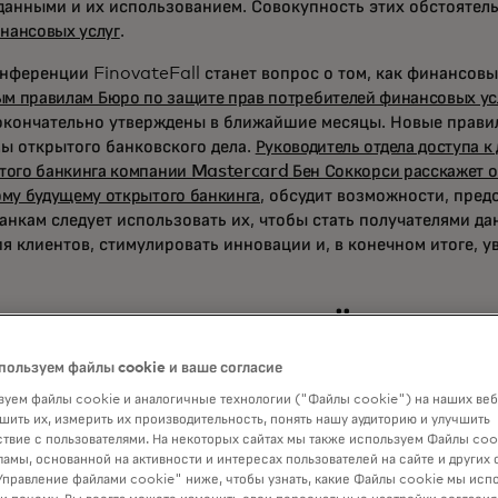
данными и их использованием. Совокупность этих обстоятел
нансовых услуг
.
нференции FinovateFall станет вопрос о том, как финансовы
ым правилам Бюро по защите прав потребителей финансовых у
 окончательно утверждены в ближайшие месяцы. Новые прав
ы открытого банковского дела.
Руководитель отдела доступа к
того банкинга компании Mastercard Бен Соккорси расскажет о т
ому будущему открытого банкинга
, обсудит возможности, пре
банкам следует использовать их, чтобы стать получателями д
я клиентов, стимулировать инновации и, в конечном итоге, у
следования подчёркиваю
 открытого банкинга
пользуем файлы cookie и ваше согласие
уем файлы cookie и аналогичные технологии ("Файлы cookie") на наших веб
шить их, измерить их производительность, понять нашу аудиторию и улучшить
твие с пользователями. На некоторых сайтах мы также используем Файлы coo
ели приветствовали открытый банкинг. Согласно предстояще
ламы, основанной на активности и интересах пользователей на сайте и других 
тчёту Mastercard, который будет опубликован в сентябре 20
правление файлами cookie" ниже, чтобы узнать, какие Файлы cookie мы исп