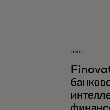
СТАТЬЯ
Finova
банковс
интелле
финанс