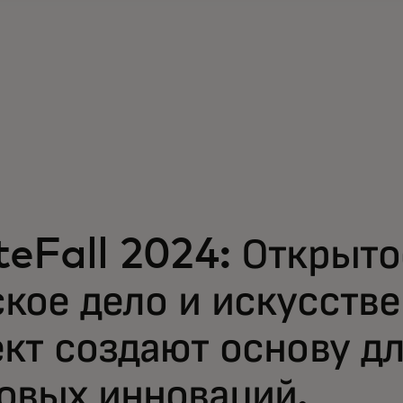
teFall 2024: Открыто
кое дело и искусств
кт создают основу д
овых инноваций.