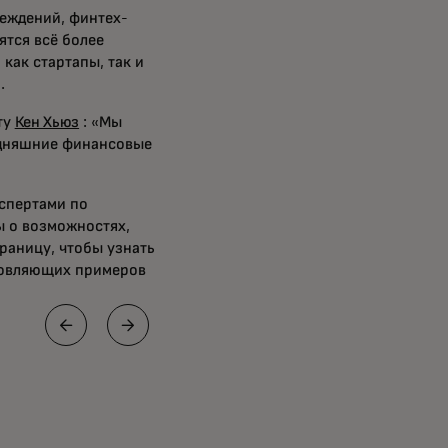
еждений, финтех-
ятся всё более
как стартапы, так и
и.
ту
Кен Хьюз
: «Мы
одняшние финансовые
кспертами по
ы о возможностях,
раницу, чтобы узнать
новляющих примеров