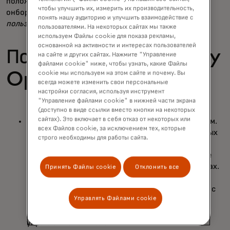
положительный, быстрый, и, что самое главное,
чтобы улучшить их, измерить их производительность,
онбординг происходит
в тот самый момент, когда
понять нашу аудиторию и улучшить взаимодействие с
пользователь хочет её выполнить
.
пользователями. На некоторых сайтах мы также
используем Файлы cookie для показа рекламы,
основанной на активности и интересах пользователей
Почему именно Finicity
на сайте и других сайтах. Нажмите "Управление
файлами cookie" ниже, чтобы узнать, какие Файлы
Open Banking?
cookie мы используем на этом сайте и почему. Вы
всегда можете изменить свои персональные
настройки согласия, используя инструмент
"Управление файлами cookie" в нижней части экрана
(доступно в виде ссылки вместо кнопки на некоторых
сайтах). Это включает в себя отказ от некоторых или
95% Покрытие рынка счетов с прямым депозитом.
всех Файлов cookie, за исключением тех, которые
От крупнейших финансовых организаций до самых
строго необходимы для работы сайта.
маленьких кредитных союзов — Finicity поможет
вам. Получайте быстрые и надёжные финансовые
данные, одобренные потребителем в его интересах.
Принять Файлы cookie
Отклонить все
Finicity ведёт отрасль к прямым подключениям к
API, подписывая соглашения о доступе к данным с
Управлять Файлами cookie
крупнейшими финансовыми учреждениями,
поставщиками зарплаты и компаниями по
управлению капиталом.