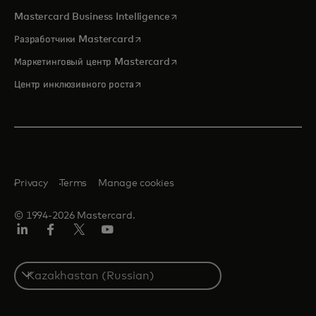
opens in a new tab
Mastercard Business Intelligence
opens in a new tab
Разработчики Mastercard
opens in a new tab
Маркетинговый центр Mastercard
opens in a new tab
Центр инклюзивного роста
Privacy
Terms
Manage cookies
© 1994-2026 Mastercard.
LinkedIn
Facebook
Twitter/X
Youtube
Select
a
country