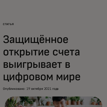
Для вас
Для бизнеса
СТАТЬЯ
Защищённое
Для всего мира
открытие счета
Для новаторов
выигрывает в
Новости и тренды
цифровом мире
Опубликовано: 19 октября 2021 года