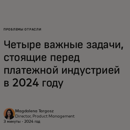
Для вас
Для бизнеса
ПРОБЛЕМЫ ОТРАСЛИ
Четыре важные задачи,
Для всего мира
стоящие перед
Для новаторов
платежной индустрией
в 2024 году
Новости и тренды
Magdalena Targosz
Director, Product Management
3 минуты · 2024 год