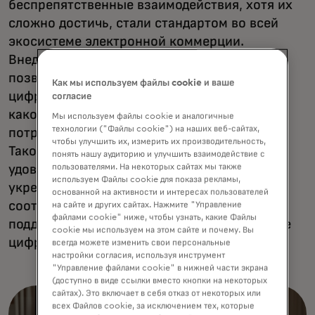
беспрепятственные взаимодействия, хотя их
сложно достичь, стали стандартом во всей
экосистеме электронной коммерции.
Внедрение передовых технологий,
позволяющих поддерживать единые
Как мы используем файлы cookie и ваше
цифровые впечатления независимо от того,
согласие
какое устройство или браузер выбирает
Мы используем файлы cookie и аналогичные
технологии ("Файлы cookie") на наших веб-сайтах,
потребитель, имеет решающее значение.
чтобы улучшить их, измерить их производительность,
Такой подход не только повышает
понять нашу аудиторию и улучшить взаимодействие с
пользователями. На некоторых сайтах мы также
удовлетворенность пользователей, но и
используем Файлы cookie для показа рекламы,
укрепляет систему безопасности и
основанной на активности и интересах пользователей
соответствия требованиям, ключевую для
на сайте и других сайтах. Нажмите "Управление
файлами cookie" ниже, чтобы узнать, какие Файлы
поддержания доверия и целостности в среде
cookie мы используем на этом сайте и почему. Вы
цифровой коммерции.
всегда можете изменить свои персональные
настройки согласия, используя инструмент
"Управление файлами cookie" в нижней части экрана
(доступно в виде ссылки вместо кнопки на некоторых
сайтах). Это включает в себя отказ от некоторых или
всех Файлов cookie, за исключением тех, которые